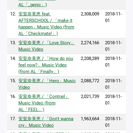
AL「_genic」)
12.
安室奈美恵 feat.
2,308,009
2018-11-
AFTERSCHOOL / 「make it
01
happen」Music Video (from
AL「Checkmate!」)
13.
安室奈美恵 / 「Love Story」
2,274,166
2018-11-
Music Video
01
14.
安室奈美恵 / 「How do you
2,208,289
2018-11-
feel now?」Music Video
01
(from AL「Finally」)
15.
安室奈美恵 / 「Hero」Music
2,088,772
2018-11-
Video
01
16.
安室奈美恵 / 「Contrail」
2,021,739
2018-11-
Music Video (from
01
AL「FEEL」)
17.
安室奈美恵 / 「Don't wanna
1,963,664
2018-11-
cry」Music Video
01