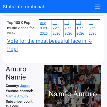
Stats.Informational
Top 100 K-Pop
Aug
Jul
Jul
Jul
Jul
music videos for
03rd
27th
20th
13th
06th
week:
2026
2026
2026
2026
2026
Vote for the most beautiful face in K-
Pop!
Amuro
Namie
Country:
Japan
Youtube channel:
Namie Amuro
Subscriber count:
541,000