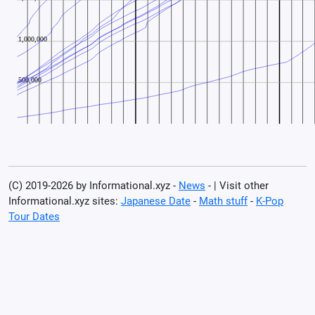
(C) 2019-2026 by Informational.xyz -
News
- | Visit other
Informational.xyz sites:
Japanese Date
-
Math stuff
-
K-Pop
Tour Dates