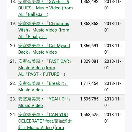
18.
安室奈美恵 / 「SWEET 19
1,862,492
2018-11-
BLUES」Music Video (from
01
AL「Ballada」)
19.
安室奈美恵 / 「Christmas
1,858,353
2018-11-
Wish」Music Video (from
01
AL「Finally」)
20.
安室奈美恵 / 「Get Myself
1,856,691
2018-11-
Back」Music Video
01
21.
安室奈美恵 / 「FAST CAR」
1,829,081
2018-11-
Music Video (from
01
AL「PAST＜FUTURE」)
22.
安室奈美恵 / 「Break It」
1,717,454
2018-11-
Music Video
01
23.
安室奈美恵 / 「YEAH-OH」
1,595,785
2018-11-
Music Video
01
24.
安室奈美恵 / 「CAN YOU
1,558,525
2018-11-
CELEBRATE? feat.葉加瀬太
01
郎」Music Video (from