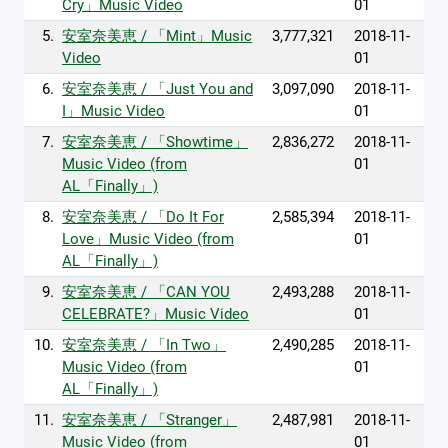
Cry」Music Video
01
5.
安室奈美恵 / 「Mint」Music
3,777,321
2018-11-
Video
01
6.
安室奈美恵 / 「Just You and
3,097,090
2018-11-
I」Music Video
01
7.
安室奈美恵 / 「Showtime」
2,836,272
2018-11-
Music Video (from
01
AL「Finally」)
8.
安室奈美恵 / 「Do It For
2,585,394
2018-11-
Love」Music Video (from
01
AL「Finally」)
9.
安室奈美恵 / 「CAN YOU
2,493,288
2018-11-
CELEBRATE?」Music Video
01
10.
安室奈美恵 / 「In Two」
2,490,285
2018-11-
Music Video (from
01
AL「Finally」)
11.
安室奈美恵 / 「Stranger」
2,487,981
2018-11-
Music Video (from
01