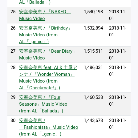
AL「Ballada」)
25.
安室奈美恵 / 「NAKED」
1,540,198
2018-11-
Music Video
01
26.
安室奈美恵 / 「Birthday」
1,532,894
2018-11-
Music Video (from
01
AL「_genic」)
27.
安室奈美恵 / 「Dear Diary」
1,515,511
2018-11-
Music Video
01
28.
安室奈美恵 feat. AI & 土屋ア
1,486,031
2018-11-
ンナ / 「Wonder Woman」
01
Music Video (from
AL「Checkmate!」)
29.
安室奈美恵 / 「Four
1,460,538
2018-11-
Seasons」Music Video
01
(from AL「Ballada」)
30.
安室奈美恵 /
1,443,673
2018-11-
「Fashionista」Music Video
01
(from AL「_genic」)