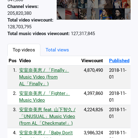
Channel views:
205,820,380
Total video viewcount:
128,703,795
Total music videos viewcount:
127,317,845
Top videos
Total views
Pos
Video
Viewcount
Published
1.
安室奈美恵 / 「Finally」
4,870,490
2018-11-
Music Video (from
01
AL「Finally」)
2.
安室奈美恵 / 「Fighter」
4,397,860
2018-11-
Music Video
01
3.
安室奈美恵 feat. 山下智久 /
4,224,826
2018-11-
「UNUSUAL」Music Video
01
(from AL「Checkmate!」)
4.
安室奈美恵 / 「Baby Don't
3,986,324
2018-11-