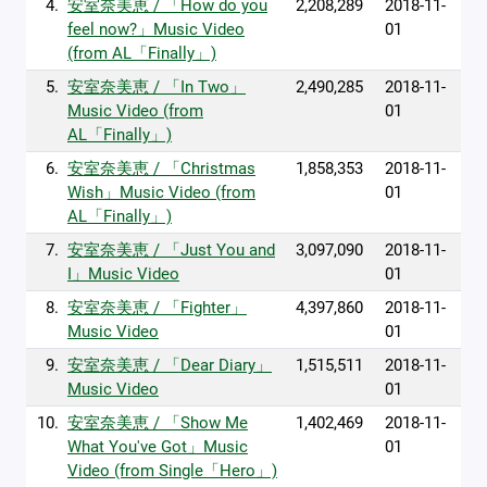
4.
安室奈美恵 / 「How do you
2,208,289
2018-11-
feel now?」Music Video
01
(from AL「Finally」)
5.
安室奈美恵 / 「In Two」
2,490,285
2018-11-
Music Video (from
01
AL「Finally」)
6.
安室奈美恵 / 「Christmas
1,858,353
2018-11-
Wish」Music Video (from
01
AL「Finally」)
7.
安室奈美恵 / 「Just You and
3,097,090
2018-11-
I」Music Video
01
8.
安室奈美恵 / 「Fighter」
4,397,860
2018-11-
Music Video
01
9.
安室奈美恵 / 「Dear Diary」
1,515,511
2018-11-
Music Video
01
10.
安室奈美恵 / 「Show Me
1,402,469
2018-11-
What You've Got」Music
01
Video (from Single「Hero」)