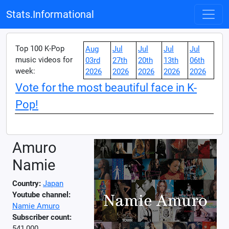
Stats.Informational
Top 100 K-Pop
Aug
Jul
Jul
Jul
Jul
music videos for
03rd
27th
20th
13th
06th
week:
2026
2026
2026
2026
2026
Vote for the most beautiful face in K-
Pop!
Amuro
Namie
Country:
Japan
Youtube channel:
Namie Amuro
Subscriber count:
541,000