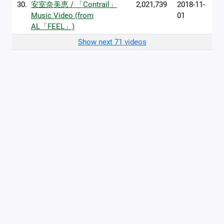
30.
安室奈美恵 / 「Contrail」
2,021,739
2018-11-
Music Video (from
01
AL「FEEL」)
Show next 71 videos