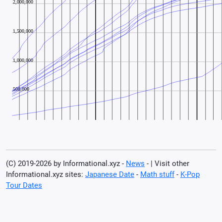
(C) 2019-2026 by Informational.xyz -
News
- | Visit other
Informational.xyz sites:
Japanese Date
-
Math stuff
-
K-Pop
Tour Dates