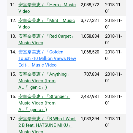
11.
安室奈美恵 / 「Hero」Music
2,088,772
2018-11-
Video
01
12.
安室奈美恵 / 「Mint」Music
3,777,321
2018-11-
Video
01
13.
安室奈美恵 / 「Red Carpet」
1,058,834
2018-11-
Music Video
01
14.
安室奈美恵 / 「Golden
1,068,520
2018-11-
Touch -10 Million Views New
01
Edit-」Music Video
15.
安室奈美恵 / 「Anything」
707,834
2018-11-
Music Video (from
01
AL「_genic」)
16.
安室奈美恵 / 「Stranger」
2,487,981
2018-11-
Music Video (from
01
AL「_genic」)
17.
安室奈美恵 / 「B Who I Want
1,033,394
2018-11-
2 B feat. HATSUNE MIKU」
01
Music Video