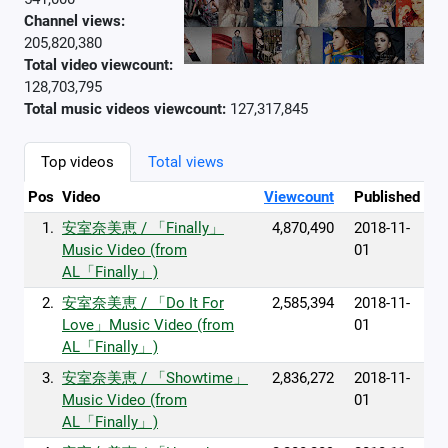
Channel views:
205,820,380
Total video viewcount:
128,703,795
Total music videos viewcount:
127,317,845
Top videos
Total views
Pos
Video
Viewcount
Published
1.
安室奈美恵 / 「Finally」
4,870,490
2018-11-
Music Video (from
01
AL「Finally」)
2.
安室奈美恵 / 「Do It For
2,585,394
2018-11-
Love」Music Video (from
01
AL「Finally」)
3.
安室奈美恵 / 「Showtime」
2,836,272
2018-11-
Music Video (from
01
AL「Finally」)