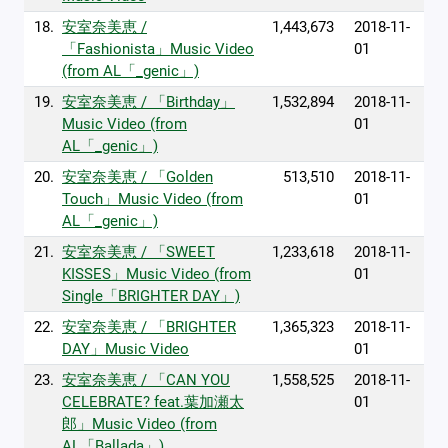
18.
安室奈美恵 /
1,443,673
2018-11-
「Fashionista」Music Video
01
(from AL「_genic」)
19.
安室奈美恵 / 「Birthday」
1,532,894
2018-11-
Music Video (from
01
AL「_genic」)
20.
安室奈美恵 / 「Golden
513,510
2018-11-
Touch」Music Video (from
01
AL「_genic」)
21.
安室奈美恵 / 「SWEET
1,233,618
2018-11-
KISSES」Music Video (from
01
Single「BRIGHTER DAY」)
22.
安室奈美恵 / 「BRIGHTER
1,365,323
2018-11-
DAY」Music Video
01
23.
安室奈美恵 / 「CAN YOU
1,558,525
2018-11-
CELEBRATE? feat.葉加瀬太
01
郎」Music Video (from
AL「Ballada」)