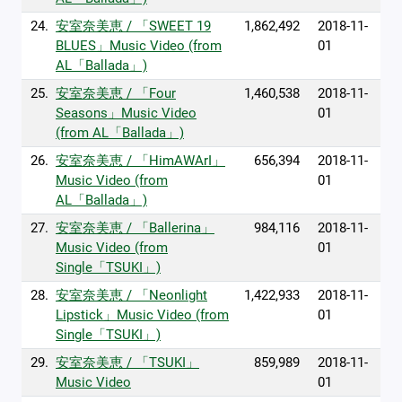
24.
安室奈美恵 / 「SWEET 19
1,862,492
2018-11-
BLUES」Music Video (from
01
AL「Ballada」)
25.
安室奈美恵 / 「Four
1,460,538
2018-11-
Seasons」Music Video
01
(from AL「Ballada」)
26.
安室奈美恵 / 「HimAWArI」
656,394
2018-11-
Music Video (from
01
AL「Ballada」)
27.
安室奈美恵 / 「Ballerina」
984,116
2018-11-
Music Video (from
01
Single「TSUKI」)
28.
安室奈美恵 / 「Neonlight
1,422,933
2018-11-
Lipstick」Music Video (from
01
Single「TSUKI」)
29.
安室奈美恵 / 「TSUKI」
859,989
2018-11-
Music Video
01