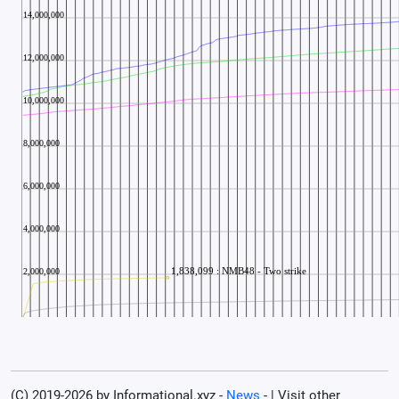
(C) 2019-2026 by Informational.xyz -
News
- | Visit other