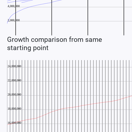
Growth comparison from same
starting point