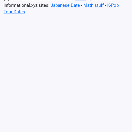
Informational.xyz sites:
Japanese Date
-
Math stuff
-
K-Pop
Tour Dates