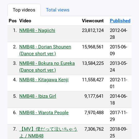
Top videos
Total views
Pos
Video
Viewcount
Published
1.
NMB48 - Nagiichi
23,812,124
2012-04-
28
2.
NMB48 - Dorian Shounen
15,968,561
2015-06-
(Dance short ver.)
09
3.
NMB48 - Bokura no Eureka
13,584,225
2013-05-
(Dance short ver.)
24
4.
NMB48 - Kitagawa Kenji
11,558,427
2012-11-
01
5.
NMB48 - Ibiza Girl
9,177,641
2014-06-
18
6.
NMB48 - Warota People
7,970,488
2017-11-
29
7.
【MV】僕だって泣いちゃう
7,306,762
2018-09-
よ / NMB48
25