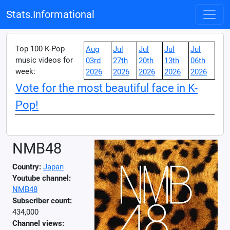
Stats.Informational
Top 100 K-Pop
Aug
Jul
Jul
Jul
Jul
music videos for
03rd
27th
20th
13th
06th
week:
2026
2026
2026
2026
2026
Vote for the most beautiful face in K-
Pop!
NMB48
Country:
Japan
Youtube channel:
NMB48
Subscriber count:
434,000
Channel views: