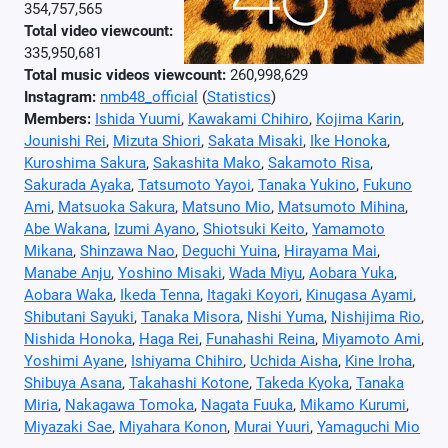
354,757,565
Total video viewcount:
335,950,681
Total music videos viewcount:
260,998,629
Instagram:
nmb48_official
(
Statistics
)
Members:
Ishida Yuumi
,
Kawakami Chihiro
,
Kojima Karin
,
Jounishi Rei
,
Mizuta Shiori
,
Sakata Misaki
,
Ike Honoka
,
Kuroshima Sakura
,
Sakashita Mako
,
Sakamoto Risa
,
Sakurada Ayaka
,
Tatsumoto Yayoi
,
Tanaka Yukino
,
Fukuno
Ami
,
Matsuoka Sakura
,
Matsuno Mio
,
Matsumoto Mihina
,
Abe Wakana
,
Izumi Ayano
,
Shiotsuki Keito
,
Yamamoto
Mikana
,
Shinzawa Nao
,
Deguchi Yuina
,
Hirayama Mai
,
Manabe Anju
,
Yoshino Misaki
,
Wada Miyu
,
Aobara Yuka
,
Aobara Waka
,
Ikeda Tenna
,
Itagaki Koyori
,
Kinugasa Ayami
,
Shibutani Sayuki
,
Tanaka Misora
,
Nishi Yuma
,
Nishijima Rio
,
Nishida Honoka
,
Haga Rei
,
Funahashi Reina
,
Miyamoto Ami
,
Yoshimi Ayane
,
Ishiyama Chihiro
,
Uchida Aisha
,
Kine Iroha
,
Shibuya Asana
,
Takahashi Kotone
,
Takeda Kyoka
,
Tanaka
Miria
,
Nakagawa Tomoka
,
Nagata Fuuka
,
Mikamo Kurumi
,
Miyazaki Sae
,
Miyahara Konon
,
Murai Yuuri
,
Yamaguchi Mio