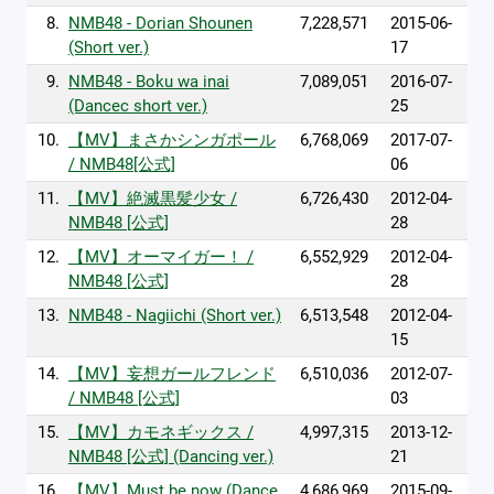
8.
NMB48 - Dorian Shounen
7,228,571
2015-06-
(Short ver.)
17
9.
NMB48 - Boku wa inai
7,089,051
2016-07-
(Dancec short ver.)
25
10.
【MV】まさかシンガポール
6,768,069
2017-07-
/ NMB48[公式]
06
11.
【MV】絶滅黒髪少女 /
6,726,430
2012-04-
NMB48 [公式]
28
12.
【MV】オーマイガー！ /
6,552,929
2012-04-
NMB48 [公式]
28
13.
NMB48 - Nagiichi (Short ver.)
6,513,548
2012-04-
15
14.
【MV】妄想ガールフレンド
6,510,036
2012-07-
/ NMB48 [公式]
03
15.
【MV】カモネギックス /
4,997,315
2013-12-
NMB48 [公式] (Dancing ver.)
21
16.
【MV】Must be now (Dance
4,686,969
2015-09-