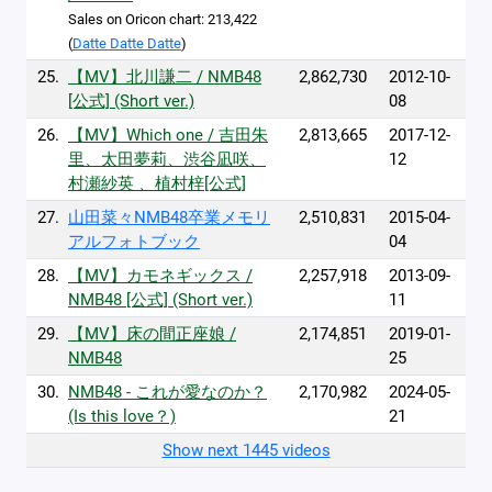
Sales on Oricon chart: 213,422
(
Datte Datte Datte
)
25.
【MV】北川謙二 / NMB48
2,862,730
2012-10-
[公式] (Short ver.)
08
26.
【MV】Which one / 吉田朱
2,813,665
2017-12-
里、太田夢莉、渋谷凪咲、
12
村瀬紗英 、植村梓[公式]
27.
山田菜々NMB48卒業メモリ
2,510,831
2015-04-
アルフォトブック
04
28.
【MV】カモネギックス /
2,257,918
2013-09-
NMB48 [公式] (Short ver.)
11
29.
【MV】床の間正座娘 /
2,174,851
2019-01-
NMB48
25
30.
NMB48 - これが愛なのか？
2,170,982
2024-05-
(Is this love？)
21
Show next 1445 videos