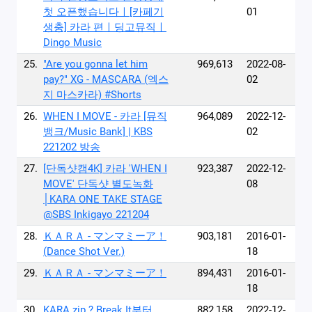
첫 오픈했습니다ㅣ[카페기
01
생충] 카라 편ㅣ딩고뮤직ㅣ
Dingo Music
25.
"Are you gonna let him
969,613
2022-08-
pay?" XG - MASCARA (엑스
02
지 마스카라) #Shorts
26.
WHEN I MOVE - 카라 [뮤직
964,089
2022-12-
뱅크/Music Bank] | KBS
02
221202 방송
27.
[단독샷캠4K] 카라 'WHEN I
923,387
2022-12-
MOVE' 단독샷 별도녹화
08
│KARA ONE TAKE STAGE
@SBS Inkigayo 221204
28.
ＫＡＲＡ - マンマミーア！
903,181
2016-01-
(Dance Shot Ver.)
18
29.
ＫＡＲＡ - マンマミーア！
894,431
2016-01-
18
30.
KARA.zip ? Break It부터
882,158
2022-12-