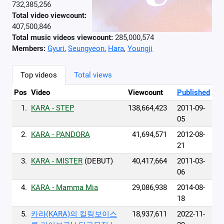
732,385,256
Total video viewcount:
407,500,846
Total music videos viewcount:
285,000,574
Members:
Gyuri
,
Seungyeon
,
Hara
,
Youngji
Top videos
Total views
Pos
Video
Viewcount
Published
1.
KARA - STEP
138,664,423
2011-09-
05
2.
KARA - PANDORA
41,694,571
2012-08-
21
3.
KARA - MISTER
(DEBUT)
40,417,664
2011-03-
06
4.
KARA - Mamma Mia
29,086,938
2014-08-
18
5.
카라(KARA)의 킬링보이스
18,937,611
2022-11-