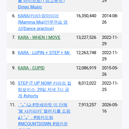
를 라이브로! | 딩고뮤직 |
29
Dingo Music
6.
KARA(카라)-맘마미아
16,350,440
2014-08-
(Mamma Mia)안무연습 영
26
상(Dance practice)
7.
KARA - WHEN I MOVE
13,227,526
2022-11-
29
8.
KARA - LUPIN + STEP + Mr.
12,263,748
2022-11-
29
9.
KARA - CUPID
12,086,919
2015-05-
26
10.
STEP IT UP NOW! 카라의 킬
8,012,022
2022-11-
링보이스, 29일 저녁 7시 공
25
개 #shorts
11.
.˳⁺⁎˚ ꒰ఎ #캣세라릿 이 단체
7,913,257
2026-05-
‘붐 샤카라카’ 챌린지를 드림
16
໒꒱ ˚⁎⁺˳ . #엠카드림
#MCOUNTDOWN #엠카운