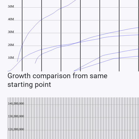
Growth comparison from same
starting point