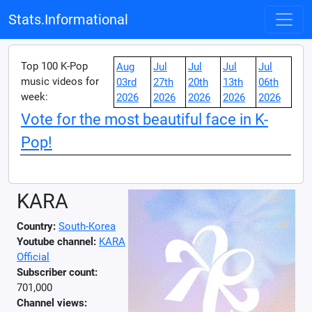
Stats.Informational
Top 100 K-Pop
Aug
Jul
Jul
Jul
Jul
music videos for
03rd
27th
20th
13th
06th
week:
2026
2026
2026
2026
2026
Vote for the most beautiful face in K-
Pop!
KARA
Country:
South-Korea
Youtube channel:
KARA
Official
Subscriber count:
701,000
Channel views: