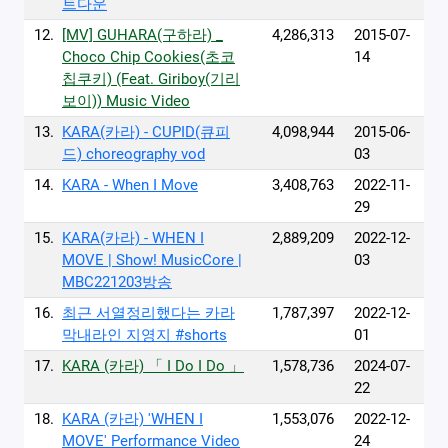
트다운
12.
[MV] GUHARA(구하라) _
4,286,313
2015-07-
Choco Chip Cookies(초코
14
칩쿠키) (Feat. Giriboy(기리
보이)) Music Video
13.
KARA(카라) - CUPID(큐피
4,098,944
2015-06-
드) choreography vod
03
14.
KARA - When I Move
3,408,763
2022-11-
29
15.
KARA(카라) - WHEN I
2,889,209
2022-12-
MOVE | Show! MusicCore |
03
MBC221203방송
16.
최근 서열정리했다는 카라
1,787,397
2022-12-
막내라인 지영지 #shorts
01
17.
KARA (카라) 「 I Do I Do 」
1,578,736
2024-07-
22
18.
KARA (카라) 'WHEN I
1,553,076
2022-12-
MOVE' Performance Video
24