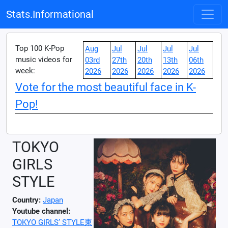
Stats.Informational
Top 100 K-Pop
Aug
Jul
Jul
Jul
Jul
music videos for
03rd
27th
20th
13th
06th
week:
2026
2026
2026
2026
2026
Vote for the most beautiful face in K-
Pop!
TOKYO
GIRLS
STYLE
Country:
Japan
Youtube channel:
TOKYO GIRLS’ STYLE東