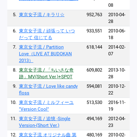
08
5.
東京女子流 / キラリ☆
952,763
2010-04-
28
6.
東京女子流 / 頑張って いつ
933,551
2010-06-
だって 信じてる
18
7.
東京女子流 / Partition
618,144
2014-02-
Love（LIVE AT BUDOKAN
07
2013）
8.
東京女子流 / 「ちいさな奇
609,802
2013-10-
跡」MV(Short Ver.)+SPOT
28
9.
東京女子流 / Love like candy
594,081
2010-12-
floss
22
10.
東京女子流 / ミルフィーユ
513,530
2016-11-
"Version Cool"
19
11.
東京女子流 / 追憶 -Single
494,169
2012-04-
Version-(Short Ver.)
23
12.
東京女子流 オリジナル曲 第
480,169
2010-02-