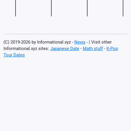
(C) 2019-2026 by Informational.xyz -
News
- | Visit other
Informational.xyz sites:
Japanese Date
-
Math stuff
-
K-Pop
Tour Dates