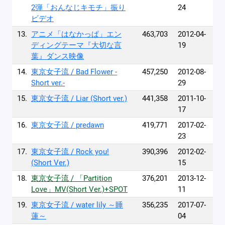
2弾「おんなじキモチ」振り
24
ビデオ
13.
アニメ「はなかっぱ」エン
463,703
2012-04-
ディングテーマ『大切な言
19
葉』ダンス映像
14.
東京女子流 / Bad Flower -
457,250
2012-08-
Short ver.-
29
15.
東京女子流 / Liar (Short ver.)
441,358
2011-10-
17
16.
東京女子流 / predawn
419,771
2017-02-
23
17.
東京女子流 / Rock you!
390,396
2012-02-
(Short Ver.)
15
18.
東京女子流 / 「Partition
376,201
2013-12-
Love」MV(Short Ver.)+SPOT
11
19.
東京女子流 / water lily ～睡
356,235
2017-07-
蓮～
04