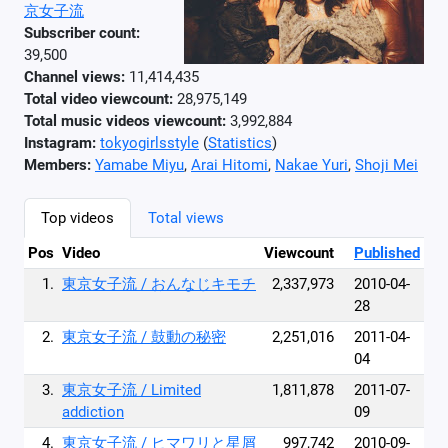
京女子流
Subscriber count:
39,500
Channel views:
11,414,435
Total video viewcount:
28,975,149
Total music videos viewcount:
3,992,884
Instagram:
tokyogirlsstyle
(
Statistics
)
Members:
Yamabe Miyu
,
Arai Hitomi
,
Nakae Yuri
,
Shoji Mei
Top videos
Total views
Pos
Video
Viewcount
Published
1.
東京女子流 / おんなじキモチ
2,337,973
2010-04-
28
2.
東京女子流 / 鼓動の秘密
2,251,016
2011-04-
04
3.
東京女子流 / Limited
1,811,878
2011-07-
addiction
09
4.
東京女子流 / ヒマワリと星屑
997,742
2010-09-