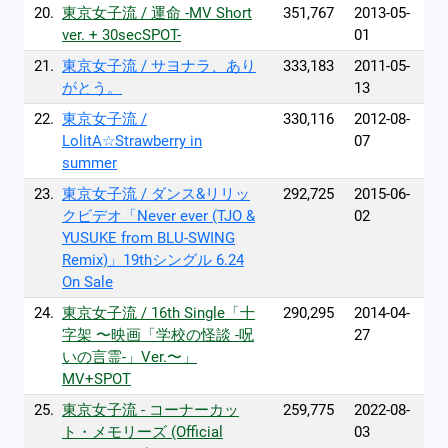
20.
東京女子流 / 運命 -MV Short
351,767
2013-05-
ver. + 30secSPOT-
01
21.
東京女子流 / サヨナラ、あり
333,183
2011-05-
がとう。
13
22.
東京女子流 /
330,116
2012-08-
LolitA☆Strawberry in
07
summer
23.
東京女子流 / ダンス&リリッ
292,725
2015-06-
クビデオ「Never ever (TJO &
02
YUSUKE from BLU-SWING
Remix)」19thシングル 6.24
On Sale
24.
東京女子流 / 16th Single「十
290,295
2014-04-
字架 〜映画「学校の怪談 -呪
27
いの言霊-」Ver.〜」
MV+SPOT
25.
東京女子流 - コーナーカッ
259,775
2022-08-
ト・メモリーズ (Official
03