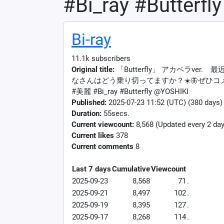
#Bi_ray #Butterf
Bi-ray
11.1k subscribers
Original title:
「Butterfly」 アカペラver
なさんはどう乗り切ってますか？☀️🦋ぜひコ
#美麗 #Bi_ray #Butterfly @YOSHIKI
Published:
2025-07-23 11:52 (UTC) (380 days)
Duration:
55secs.
Current viewcount:
8,568
(Updated every 2 day
Current likes
378
Current comments
8
Last 7 days
Cumulative
Viewcount
2025-09-23
8,568
71
.
2025-09-21
8,497
102
.
2025-09-19
8,395
127
.
2025-09-17
8,268
114
.