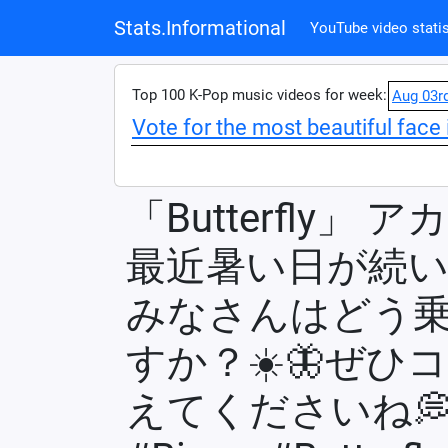
Stats.Informational
YouTube video statis
Top 100 K-Pop music videos for week:
Aug 03r
Vote for the most beautiful face 
「Butterfly」 
最近暑い日が続
みなさんはどう
すか？☀️🦋ぜひ
えてくださいね