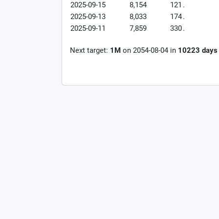
2025-09-15
8,154
121
.
2025-09-13
8,033
174
.
2025-09-11
7,859
330
.
Next target:
1M
on
2054-08-04
in
10223
days