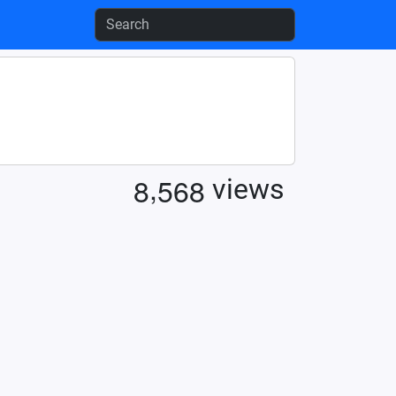
,
8
5
6
8
views