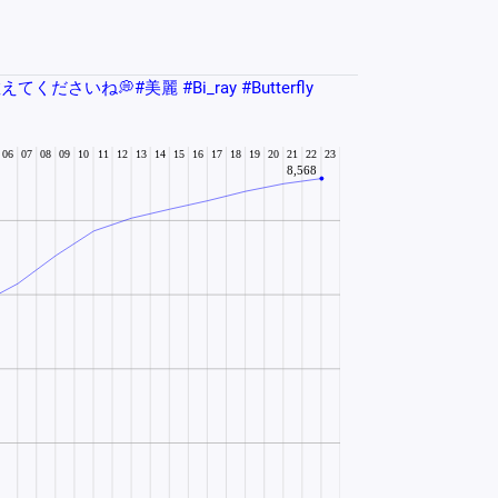
ね💭#美麗 #Bi_ray #Butterfly