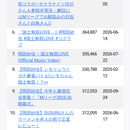
初コラボ✨サクラナイツ渋川
05
さんも参戦🌸実況・解説に
はMリーグでお馴染みの日吉
さんと白鳥さん🀄️
6.
「国士無双LOVE」🀄️ #岡田紗
364,887
2026-06-
佳 #国士無双LOVE #コクラ
14
ブ
7.
岡田紗佳 – 国士無双LOVE
355,466
2026-07-
(Official Music Video)
22
8.
【岡田紗佳】シモリュウと
330,788
2025-02-
ガチ麻雀バトル🀄️シモちゃん
12
国士無双！？👀
9.
【岡田紗佳】今年も裏側完
312,553
2025-09-
全密着！『Mリーグ2025-26
24
開幕式』
10.
【岡田紗佳】SUSURUさんの
312,095
2026-06-
ラーメンを本人の前で正直
17
レビュー！