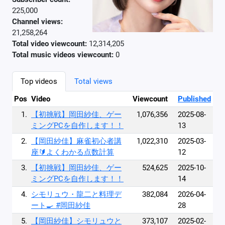
225,000
Channel views:
21,258,264
Total video viewcount:
12,314,205
Total music videos viewcount:
0
Top videos
Total views
Pos
Video
Viewcount
Published
1.
【初挑戦】岡田紗佳、ゲー
1,076,356
2025-08-
ミングPCを自作します！！
13
2.
【岡田紗佳】麻雀初心者講
1,022,310
2025-03-
座🔰よくわかる点数計算
12
3.
【初挑戦】岡田紗佳、ゲー
524,625
2025-10-
ミングPCを自作します！！
14
4.
シモリュウ・龍二と料理デ
382,084
2026-04-
ート🍳 #岡田紗佳
28
5.
【岡田紗佳】シモリュウと
373,107
2025-02-