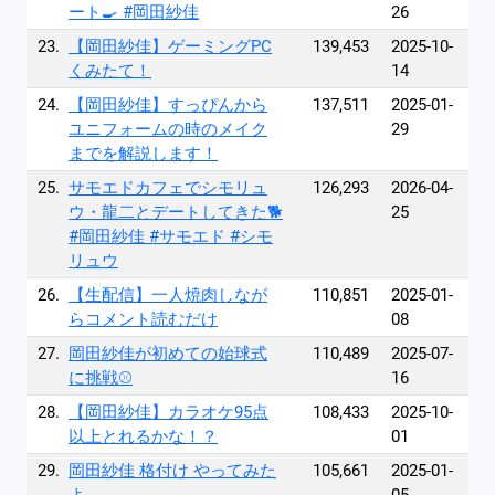
ート🍳 #岡田紗佳
26
23.
【岡田紗佳】ゲーミングPC
139,453
2025-10-
くみたて！
14
24.
【岡田紗佳】すっぴんから
137,511
2025-01-
ユニフォームの時のメイク
29
までを解説します！
25.
サモエドカフェでシモリュ
126,293
2026-04-
ウ・龍二とデートしてきた🐕
25
#岡田紗佳 #サモエド #シモ
リュウ
26.
【生配信】一人焼肉しなが
110,851
2025-01-
らコメント読むだけ
08
27.
岡田紗佳が初めての始球式
110,489
2025-07-
に挑戦⚾️
16
28.
【岡田紗佳】カラオケ95点
108,433
2025-10-
以上とれるかな！？
01
29.
岡田紗佳 格付け やってみた
105,661
2025-01-