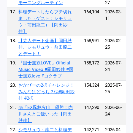
モーニングルーティン
27
17.
料理デートしたらブチ切れ
164,104
2026-03-
ました（ゲスト：シモリュ
11
ウ・前田龍二）【岡田紗
佳】
18.
【芸人デート企画】岡田紗
158,991
2026-02-
佳、シモリュウ・前田龍二
25
とデート！
19.
『国士無双LOVE』Official
158,172
2026-07-
Music Video #岡田紗佳 #国
24
士無双love #コクラブ
20.
おかぴーの2択チャレンジ！
154,324
2025-07-
みんなはどっち？🤔#岡田紗
25
佳 #2択
21.
㊗️『EX風林火山』優勝！内
147,290
2026-06-
川さんとご飯いった【岡田
24
紗佳】
22.
シモリュウ・龍二と料理デ
142,271
2026-04-