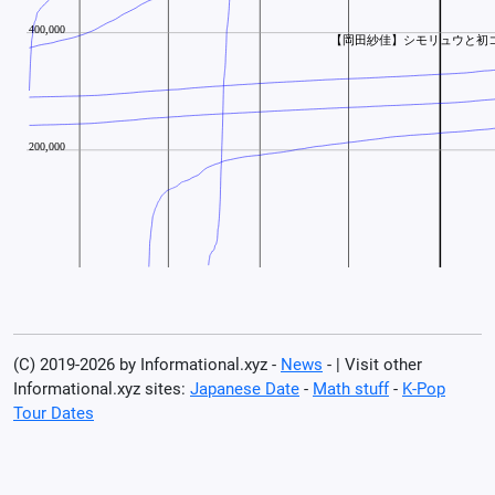
(C) 2019-2026 by Informational.xyz -
News
- | Visit other
Informational.xyz sites:
Japanese Date
-
Math stuff
-
K-Pop
Tour Dates