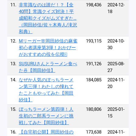
11.
非常識なのは誰だ！？【全
198,436
2024-12-
40問】常識クイズ対決！平
18
成昭和クイズがムズすぎた…
（岡田紗佳/佐々木寿人/滝沢
和典）
12.
Mリーガー🌸岡田紗佳の麻雀
193,115
2024-10-
初心者講座第3弾！おかぴー
30
がおすすめの役を伝授🀄️
13.
SUSURUさんとラーメン食べ
191,126
2025-08-
た🍜【岡田紗佳】
27
14.
なぜか人気のぼっちラーメ
184,085
2024-11-
ン第三弾！わたしの憧れて
20
たこともやってみた【岡田
紗佳】
15.
ぼっちラーメン第四弾！人
180,806
2025-01-
生初の二郎系ラーメンに挑
15
戦してみた【岡田紗佳】
16.
【自宅初公開】岡田紗佳の
173,638
2024-11-