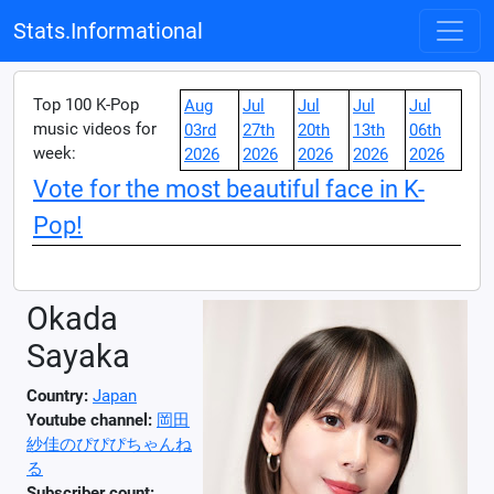
Stats.Informational
Top 100 K-Pop
Aug
Jul
Jul
Jul
Jul
music videos for
03rd
27th
20th
13th
06th
week:
2026
2026
2026
2026
2026
Vote for the most beautiful face in K-
Pop!
Okada
Sayaka
Country:
Japan
Youtube channel:
岡田
紗佳のぴぴぴちゃんね
る
Subscriber count: