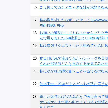
16.
こう見えてガチアニオタな姉が大好きなんです..
17.
私の携帯貸したらずっとやってるwwwww
#姉 #姉妹 #fyp
18.
お揃いの髪型にしてもらったからプリクラ
んで帰りました☕️#綾瀬ことり #姉 #姉妹 #
19.
私は最強リクエストしたら初めてなのに歌ってく
20.
昨日TlkTokで流れて来たハンバーグを
くれた🥺🫶🏻どんな反応するか見てみたか
21.
私にかかれば姉の言うことを当てるのなんて簡単
22.
Rain Tree「好きだよとどっちが先に言うのか？」
23.
悲しい気持ちは17人みんなで分け合って嬉
がいるからまた夢へ向かって17人で頑張
みんなで