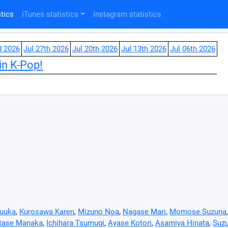
tics
iTunes statistics
Instagram statistics
d 2026
Jul 27th 2026
Jul 20th 2026
Jul 13th 2026
Jul 06th 2026
in K-Pop!
Fuuka
,
Kurosawa Karen
,
Mizuno Noa
,
Nagase Mari
,
Momose Suzuna
tase Manaka
,
Ichihara Tsumugi
,
Ayase Kotori
,
Asamiya Hinata
,
Suz