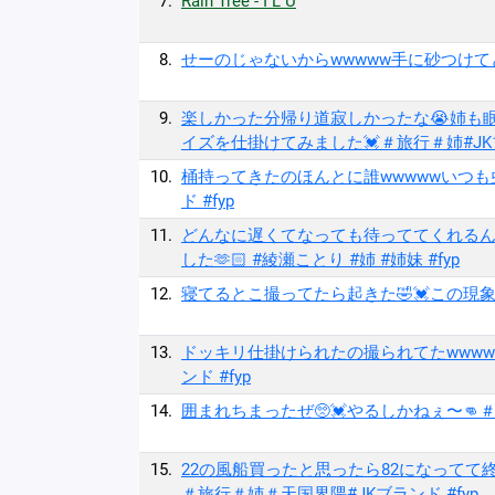
7.
Rain Tree - I L U
8.
せーのじゃないからwwwww手に砂つけてど
9.
楽しかった分帰り道寂しかったな😭姉も眠
イズを仕掛けてみました💓＃旅行＃姉#JKブ
10.
桶持ってきたのほんとに誰wwwwwいつも
ド #fyp
11.
どんなに遅くてなっても待っててくれるん
した🫶🏻 #綾瀬ことり #姉 #姉妹 #fyp
12.
寝てるとこ撮ってたら起きた🤣💓この現象な
13.
ドッキリ仕掛けられたの撮られてたwwww
ンド #fyp
14.
囲まれちまったぜ🥺💓やるしかねぇ〜👊
15.
22の風船買ったと思ったら82になってて
＃旅行＃姉＃天国界隈#JKブランド #fyp