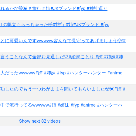
かな🤭💓＃旅行＃姉#JKブランド#fyp #神社巡り
の帆立もらっちゃった🤣#旅行 #姉#JKブランド #fyp
に可愛いんですwwwww皆んなで見守ってあげましょう🥹🫶
言うことなんて全部お見通しだ🤍#綾瀬ことり #姉 #姉妹#姉
wwwww#姉 #姉妹 #fyp #ハンターハンター #anime
したのでもう一つわがままを聞いてもらいました🥹💓#姉 #
ってるwwwww#姉 #姉妹 #fyp #anime #ハンターハ
Show next 82 videos