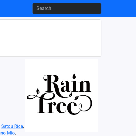
,
Satou Rica
,
uno Mio
,