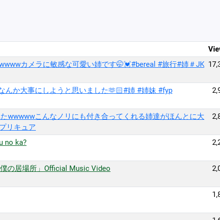
Vie
wwwカメラに敏感な可愛い姉です🤭💓#bereal #旅行#姉＃JK
17,
か大事にしようと思いました🫶🏻#姉 #姉妹 #fyp
2,
たwwwwwこんなノリにも付き合ってくれる姉達がほんとに大
2,
 #プリキュア
iu no ka?
2,
、僕の居場所」Official Music Video
2,
1,