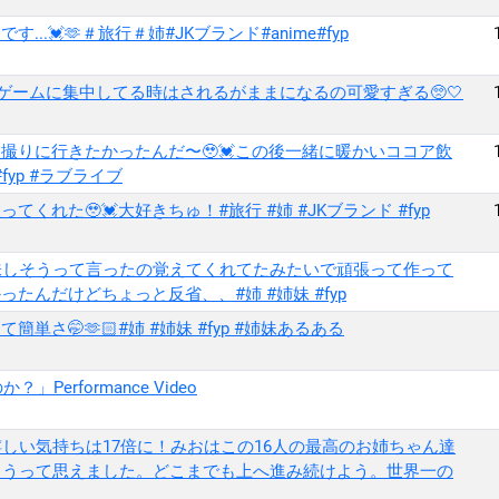
.💓🫶＃旅行＃姉#JKブランド#anime#fyp
ゲームに集中してる時はされるがままになるの可愛すぎる🥺🤍
撮りに行きたかったんだ〜🥹💓この後一緒に暖かいココア飲
fyp #ラブライブ
れた🥹💓大好きちゅ！#旅行 #姉 #JKブランド #fyp
美味しそうって言ったの覚えてくれてたみたいで頑張って作って
ったんだけどちょっと反省、、#姉 #姉妹 #fyp
さ🤭🫶🏻#姉 #姉妹 #fyp #姉妹あるある
Performance Video
しい気持ちは17倍に！みおはこの16人の最高のお姉ちゃん達
ろうって思えました。どこまでも上へ進み続けよう。世界一の