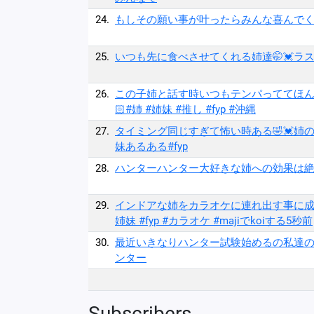
24.
もしその願い事が叶ったらみんな喜んでくれる
25.
いつも先に食べさせてくれる姉達🤭💓ラス1
26.
この子姉と話す時いつもテンパっててほんと
🏻#姉 #姉妹 #推し #fyp #沖縄
27.
タイミング同じすぎて怖い時ある🤣💓姉の
妹あるある#fyp
28.
ハンターハンター大好きな姉への効果は絶大だった
29.
インドアな姉をカラオケに連れ出す事に成功
姉妹 #fyp #カラオケ #majiでkoiする5秒前
30.
最近いきなりハンター試験始めるの私達の中で流行
ンター
Subscribers