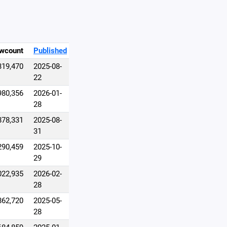
wcount
Published
319,470
2025-08-
22
980,356
2026-01-
28
878,331
2025-08-
31
290,459
2025-10-
29
022,935
2026-02-
28
862,720
2025-05-
28