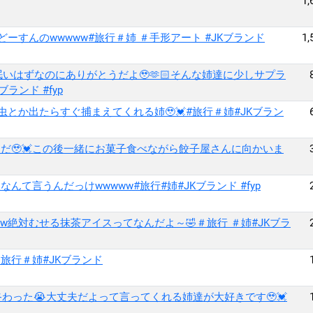
1,
ーすんのwwwww#旅行＃姉 ＃手形アート #JKブランド
1,
いはずなのにありがとうだよ🥹🫶🏻そんな姉達に少しサプラ
ランド #fyp
虫とか出たらすぐ捕まえてくれる姉🥹💓#旅行＃姉#JKブラン
だ🥹💓この後一緒にお菓子食べながら餃子屋さんに向かいま
んて言うんだっけwwwww#旅行#姉#JKブランド #fyp
w絶対むせる抹茶アイスってなんだよ～🤣＃旅行 ＃姉#JKブラ
＃旅行＃姉#JKブランド
終わった😭大丈夫だよって言ってくれる姉達が大好きです🥹💓