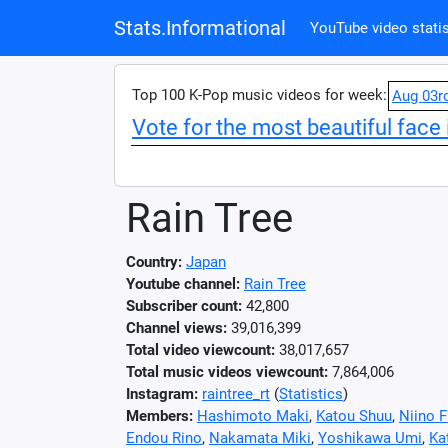
Stats.Informational
YouTube video statis
Top 100 K-Pop music videos for week:
Aug 03r
Vote for the most beautiful face 
Rain Tree
Country:
Japan
Youtube channel:
Rain Tree
Subscriber count:
42,800
Channel views:
39,016,399
Total video viewcount:
38,017,657
Total music videos viewcount:
7,864,006
Instagram:
raintree_rt
(
Statistics
)
Members:
Hashimoto Maki
,
Katou Shuu
,
Niino 
Endou Rino
,
Nakamata Miki
,
Yoshikawa Umi
,
Ka