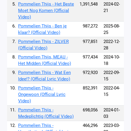
5.
Pommelien Thijs - Het Beste
1,391,548
2024-02-
Moet Nog Komen (Official
21
Video)
6.
Pommelien Thijs - Ben je
987,272
2025-08-
klaar? (Official Video)
25
7.
Pommelien Thijs - ZILVER
977,851
2022-12-
(Official Video)
28
8.
Pommelien Thijs, MEAU -
977,434
2024-10-
Het Midden (Official Video)
18
9.
Pommelien Thijs - Wat Een
972,920
2022-09-
Idee!? (Official Lyric Video)
15
10.
Pommelien Thijs -
852,391
2022-04-
Ongewoon (Official Lyric
15
Video)
11.
Pommelien Thijs -
698,056
2024-01-
Medeplichtig (Official Video)
03
12.
Pommelien Thijs -
466,296
2023-03-