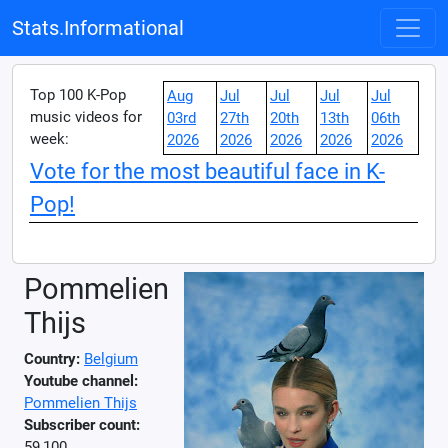
Stats.Informational
Top 100 K-Pop
Aug
Jul
Jul
Jul
Jul
music videos for
03rd
27th
20th
13th
06th
week:
2026
2026
2026
2026
2026
Vote for the most beautiful face in K-
Pop!
Pommelien
Thijs
Country:
Belgium
Youtube channel:
Pommelien Thijs
Subscriber count:
59,100