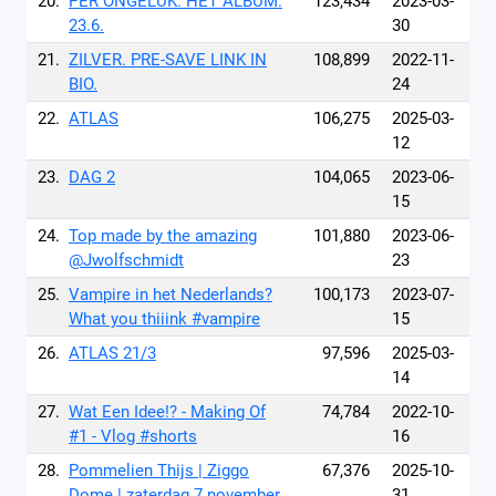
20.
PER ONGELUK. HET ALBUM.
123,434
2023-03-
23.6.
30
21.
ZILVER. PRE-SAVE LINK IN
108,899
2022-11-
BIO.
24
22.
ATLAS
106,275
2025-03-
12
23.
DAG 2
104,065
2023-06-
15
24.
Top made by the amazing
101,880
2023-06-
@Jwolfschmidt
23
25.
Vampire in het Nederlands?
100,173
2023-07-
What you thiiink #vampire
15
26.
ATLAS 21/3
97,596
2025-03-
14
27.
Wat Een Idee!? - Making Of
74,784
2022-10-
#1 - Vlog #shorts
16
28.
Pommelien Thijs | Ziggo
67,376
2025-10-
Dome | zaterdag 7 november
31