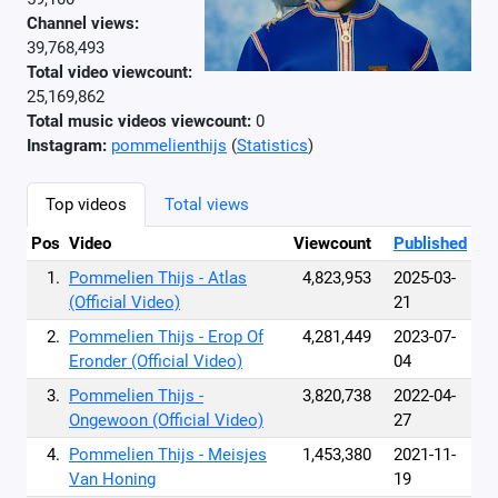
Channel views:
39,768,493
Total video viewcount:
25,169,862
Total music videos viewcount:
0
Instagram:
pommelienthijs
(
Statistics
)
Top videos
Total views
Pos
Video
Viewcount
Published
1.
Pommelien Thijs - Atlas
4,823,953
2025-03-
(Official Video)
21
2.
Pommelien Thijs - Erop Of
4,281,449
2023-07-
Eronder (Official Video)
04
3.
Pommelien Thijs -
3,820,738
2022-04-
Ongewoon (Official Video)
27
4.
Pommelien Thijs - Meisjes
1,453,380
2021-11-
Van Honing
19