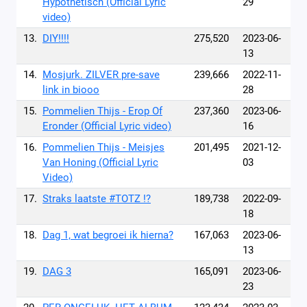
Hypothetisch (Official Lyric
29
video)
13.
DIY!!!!
275,520
2023-06-
13
14.
Mosjurk. ZILVER pre-save
239,666
2022-11-
link in biooo
28
15.
Pommelien Thijs - Erop Of
237,360
2023-06-
Eronder (Official Lyric video)
16
16.
Pommelien Thijs - Meisjes
201,495
2021-12-
Van Honing (Official Lyric
03
Video)
17.
Straks laatste #TOTZ !?
189,738
2022-09-
18
18.
Dag 1, wat begroei ik hierna?
167,063
2023-06-
13
19.
DAG 3
165,091
2023-06-
23