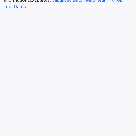
Informational.xyz sites:
Japanese Date
-
Math stuff
-
K-Pop
Tour Dates