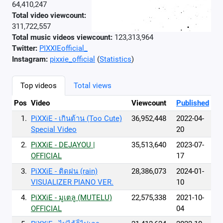
64,410,247
Total video viewcount:
311,722,557
Total music videos viewcount:
123,313,964
Twitter:
PIXXIEofficial_
Instagram:
pixxie_official
(
Statistics
)
Top videos
Total views
Pos
Video
Viewcount
Published
1.
PiXXiE - เกินต้าน (Too Cute)
36,952,448
2022-04-
Special Video
20
2.
PiXXiE - DEJAYOU |
35,513,640
2023-07-
OFFICIAL
17
3.
PiXXiE - ติดฝน (rain)
28,386,073
2024-01-
VISUALIZER PIANO VER.
10
4.
PiXXiE - มูเตลู (MUTELU)
22,575,338
2021-10-
OFFICIAL
04