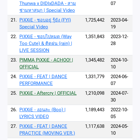
Thunwa x DIDIxDADA - สาม
07
ช่ามหาสนุก | Special Video
21.
PiXXiE - ชอบอยู่ รู้ยัง (FYI)
1,725,442
2023-04-
Special Video
19
22.
PiXXiE - ชอบไปหมด (Way
1,351,843
2023-12-
Too Cute) & ติดฝน (rain) |
28
LIVE SESSION
23.
PIMMA PiXXiE - ACHOO! |
1,345,482
2024-10-
OFFICIAL
10
24.
PiXXiE - FEAT | DANCE
1,331,779
2024-06-
PERFORMANCE
07
25.
PiXXiE - Aftercry | OFFICIAL
1,210,098
2024-07-
30
26.
PiXXiE - งอนละ (Boo) |
1,189,443
2022-10-
LYRICS VIDEO
05
27.
PiXXiE - FEAT | DANCE
1,117,638
2024-05-
PRACTICE (MOVING VER.)
10