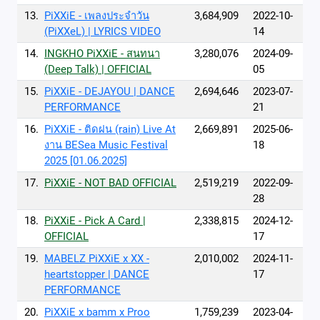
13.
PiXXiE - เพลงประจำวัน
3,684,909
2022-10-
(PiXXeL) | LYRICS VIDEO
14
14.
INGKHO PiXXiE - สนทนา
3,280,076
2024-09-
(Deep Talk) | OFFICIAL
05
15.
PiXXiE - DEJAYOU | DANCE
2,694,646
2023-07-
PERFORMANCE
21
16.
PiXXiE - ติดฝน (rain) Live At
2,669,891
2025-06-
งาน BESea Music Festival
18
2025 [01.06.2025]
17.
PiXXiE - NOT BAD OFFICIAL
2,519,219
2022-09-
28
18.
PiXXiE - Pick A Card |
2,338,815
2024-12-
OFFICIAL
17
19.
MABELZ PiXXiE x XX -
2,010,002
2024-11-
heartstopper | DANCE
17
PERFORMANCE
20.
PiXXiE x bamm x Proo
1,759,239
2023-04-