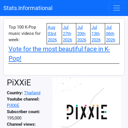
Stats.Informational
Top 100 K-Pop
Aug
Jul
Jul
Jul
Jul
music videos for
03rd
27th
20th
13th
06th
week:
2026
2026
2026
2026
2026
Vote for the most beautiful face in K-
Pop!
PiXXiE
Country:
Thailand
Youtube channel:
PiXXiE
Subscriber count:
195,000
Channel views: