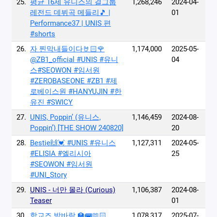
25.
평균 16세 유니스의 걸그룹
1,268,246
2024-04-
레전드 데뷔곡 메들리🎵 |
01
Performance37 | UNIS 편
#shorts
26.
자 찐막내들이다🤘🏻🌹
1,174,000
2025-05-
@ZB1_official #UNIS #유니
04
스#SEOWON #임서원
#ZEROBASEONE #ZB1 #제
로베이스원 #HANYUJIN #한
유진 #SWICY
27.
UNIS, Poppin’ (유니스,
1,146,459
2024-08-
Poppin’) [THE SHOW 240820]
20
28.
Bestie🙌💓 #UNIS #유니스
1,127,311
2024-05-
#ELISIA #엘리시아
25
#SEOWON #임서원
#UNI_Story
29.
UNIS - 너만 몰라 (Curious)
1,106,387
2024-08-
Teaser
01
30.
학교즈 밤바람 🏫🚌🫶🏻
1,078,317
2025-07-