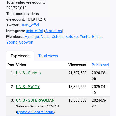
Total video viewcount:
323,775,813
Total music videos
viewcount:
101,917,210
Twitter:
UNIS_offcl
Instagram:
unis_offcl
(
Statistics
)
Members:
Hyeonju
,
Nana
,
Gehlee
,
Kotoko
,
Yunha
,
Elisia
,
Yoona
,
Seowon
Top videos
Total views
Pos
Video
Viewcount
Published
1.
UNIS - Curious
21,607,588
2024-08-
06
2.
UNIS - SWICY
18,322,929
2025-04-
15
3.
UNIS - SUPERWOMAN
16,665,553
2024-03-
27
Sales on Gaon chart: 126,614
(
Dystopia : Road to Utopia
)