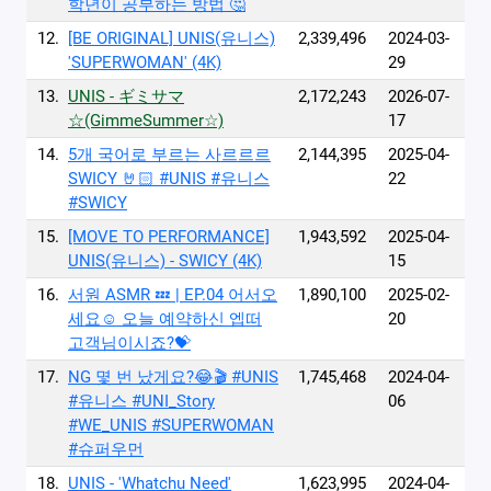
학년이 공부하는 방법 🤔
12.
[BE ORIGINAL] UNIS(유니스)
2,339,496
2024-03-
'SUPERWOMAN' (4K)
29
13.
UNIS - ギミサマ
2,172,243
2026-07-
☆(GimmeSummer☆)
17
14.
5개 국어로 부르는 사르르르
2,144,395
2025-04-
SWICY 🤘🏻 #UNIS #유니스
22
#SWICY
15.
[MOVE TO PERFORMANCE]
1,943,592
2025-04-
UNIS(유니스) - SWICY (4K)
15
16.
서원 ASMR 💤 | EP.04 어서오
1,890,100
2025-02-
세요☺️ 오늘 예약하신 엡떠
20
고객님이시죠?💝
17.
NG 몇 번 났게요?😂🎬 #UNIS
1,745,468
2024-04-
#유니스 #UNI_Story
06
#WE_UNIS #SUPERWOMAN
#슈퍼우먼
18.
UNIS - 'Whatchu Need'
1,623,995
2024-04-