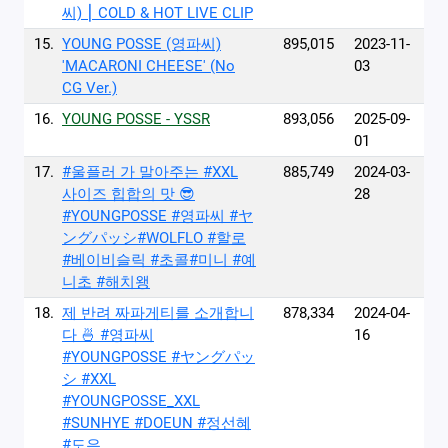
씨) ⎮ COLD & HOT LIVE CLIP
15.
YOUNG POSSE (영파씨)
895,015
2023-11-
'MACARONI CHEESE' (No
03
CG Ver.)
16.
YOUNG POSSE - YSSR
893,056
2025-09-
01
17.
#울플러 가 말아주는 #XXL
885,749
2024-03-
사이즈 힙합의 맛 😎
28
#YOUNGPOSSE #영파씨 #ヤ
ングパッシ#WOLFLO #할로
#베이비슬릭 #초콜#미니 #예
니초 #해치왱
18.
제 반려 짜파게티를 소개합니
878,334
2024-04-
다 🍜 #영파씨
16
#YOUNGPOSSE #ヤングパッ
シ #XXL
#YOUNGPOSSE_XXL
#SUNHYE #DOEUN #정선혜
#도은