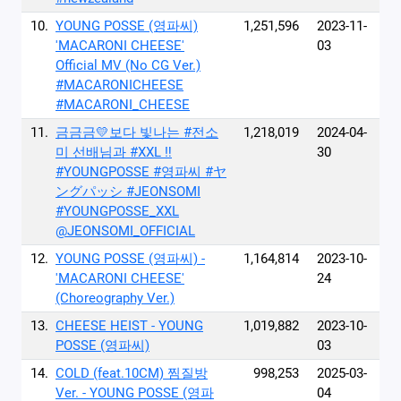
10.
YOUNG POSSE (영파씨)
1,251,596
2023-11-
'MACARONI CHEESE'
03
Official MV (No CG Ver.)
#MACARONICHEESE
#MACARONI_CHEESE
11.
금금금💛보다 빛나는 #전소
1,218,019
2024-04-
미 선배님과 #XXL ‼️
30
#YOUNGPOSSE #영파씨 #ヤ
ングパッシ #JEONSOMI
#YOUNGPOSSE_XXL
@JEONSOMI_OFFICIAL
12.
YOUNG POSSE (영파씨) -
1,164,814
2023-10-
'MACARONI CHEESE'
24
(Choreography Ver.)
13.
CHEESE HEIST - YOUNG
1,019,882
2023-10-
POSSE (영파씨)
03
14.
COLD (feat.10CM) 찜질방
998,253
2025-03-
Ver. - YOUNG POSSE (영파
04