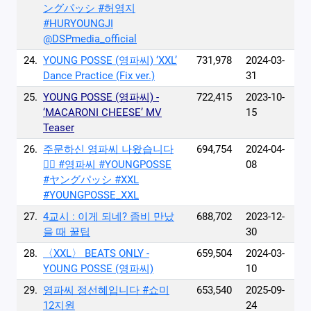
ングパッシ #허영지
#HURYOUNGJI
@DSPmedia_official
24.
YOUNG POSSE (영파씨) ‘XXL’
731,978
2024-03-
Dance Practice (Fix ver.)
31
25.
YOUNG POSSE (영파씨) -
722,415
2023-10-
‘MACARONI CHEESE’ MV
15
Teaser
26.
주문하신 영파씨 나왔습니다
694,754
2024-04-
🙋‍♀️ #영파씨 #YOUNGPOSSE
08
#ヤングパッシ #XXL
#YOUNGPOSSE_XXL
27.
4교시 : 이게 되네? 좀비 만났
688,702
2023-12-
을 때 꿀팁
30
28.
〈XXL〉 BEATS ONLY -
659,504
2024-03-
YOUNG POSSE (영파씨)
10
29.
영파씨 정선혜입니다 #쇼미
653,540
2025-09-
12지원
24