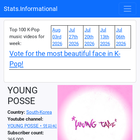
Stats.Informational
Top 100 K-Pop
Aug
Jul
Jul
Jul
Jul
music videos for
03rd
27th
20th
13th
06th
week:
2026
2026
2026
2026
2026
Vote for the most beautiful face in K-
Pop!
YOUNG
POSSE
Country:
South-Korea
Youtube channel:
YOUNG POSSE • 영파씨
Subscriber count:
365,000