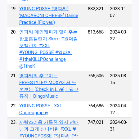
19.
YOUNG POSSE (영파씨)
832,321
2023-11-
‘MACARONI CHEESE’ Dance
07
Practice (Fix ver.)
20.
영파씨 메인래퍼가 말아주는
813,668
2024-03-
한호흡챌린지 Skrrrr #원더킬
22
포챌린지 #XXL
#YOUNG_POSSE #영파씨
#1theKILLPOchallenge
@1theK
21.
영파씨의 추구미는
765,506
2025-08-
FREESTYLE!? MOXY에서 느
15
껴보는 [Check in Live]ㅣ딩고
뮤직ㅣDingoMusic
22.
YOUNG POSSE - XXL
764,686
2024-04-
Choreography
12
23.
사랑스러움 가득한 영지 선배
747,021
2024-03-
님과 크게 신나버린 #XXL 💗
31
#YOUNGPOSSE #영파씨 #ヤ