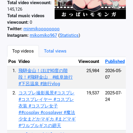
Total video viewcount:
145,126
Total music videos
viewcount:
0
Twitter:
minmikoooooooo
Instagram:
mikomiko967
(
Statistics
)
Top videos
Total views
Pos
Video
Viewcount
Published
1.
飛騨金山！ほぼ90度の階
25,984
2026-05-
段！#飛騨金山 #岐阜旅行
07
#下呂温泉 #旅行vlog
2.
コスプレ撮影風景#コスプレ
19,537
2025-07-
#コスプレイヤー #コスプレ
24
衣装 #コスプレ女子
##cosplay #cosplayer #魔法
少女まどかマギカ #まどマギ
#ワルプルギスの廻天