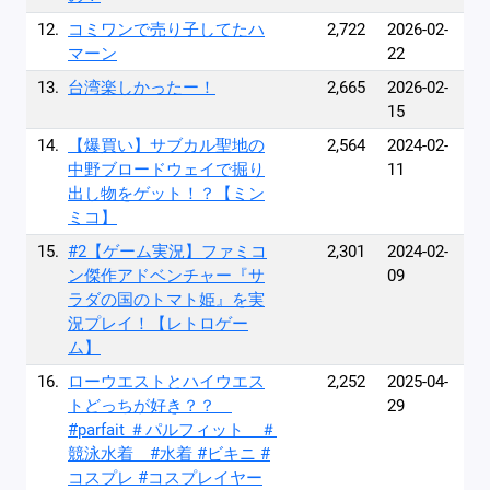
12.
コミワンで売り子してたハ
2,722
2026-02-
マーン
22
13.
台湾楽しかったー！
2,665
2026-02-
15
14.
【爆買い】サブカル聖地の
2,564
2024-02-
中野ブロードウェイで掘り
11
出し物をゲット！？【ミン
ミコ】
15.
#2【ゲーム実況】ファミコ
2,301
2024-02-
ン傑作アドベンチャー『サ
09
ラダの国のトマト姫』を実
況プレイ！【レトロゲー
ム】
16.
ローウエストとハイウエス
2,252
2025-04-
トどっちが好き？？
29
#parfait ＃パルフィット ＃
競泳水着 #水着 #ビキニ #
コスプレ #コスプレイヤー