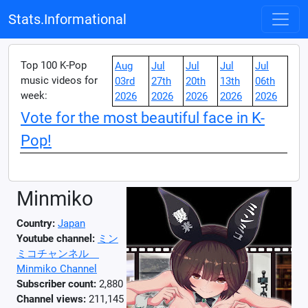
Stats.Informational
Top 100 K-Pop
Aug
Jul
Jul
Jul
Jul
music videos for
03rd
27th
20th
13th
06th
week:
2026
2026
2026
2026
2026
Vote for the most beautiful face in K-
Pop!
Minmiko
Country:
Japan
Youtube channel:
ミン
ミコチャンネル
Minmiko Channel
Subscriber count:
2,880
Channel views:
211,145