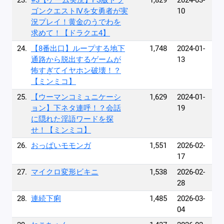
23.
#3【ゲーム実況】PS版ドラ
1,829
2024-03-
ゴンクエストⅣを女勇者が実
10
況プレイ！黄金のうでわを
求めて！【ドラクエ4】
24.
【8番出口】ループする地下
1,748
2024-01-
通路から脱出するゲームが
13
怖すぎてイヤホン破壊！？
【ミンミコ】
25.
【ウーマンコミュニケーシ
1,629
2024-01-
ョン】下ネタ連呼！？会話
19
に隠れた淫語ワードを探
せ！【ミンミコ】
26.
おっぱいモモンガ
1,551
2026-02-
17
27.
マイクロ変形ビキニ
1,538
2026-02-
28
28.
連続下痢
1,485
2026-03-
04