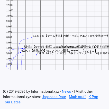
(C) 2019-2026 by Informational.xyz -
News
- | Visit other
Informational.xyz sites:
Japanese Date
-
Math stuff
-
K-Pop
Tour Dates