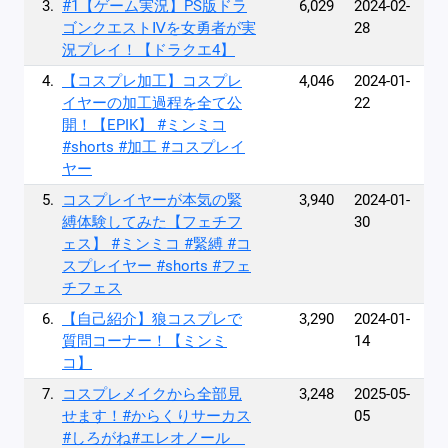
3.
#1【ゲーム実況】PS版ドラ
6,029
2024-02-
ゴンクエストⅣを女勇者が実
28
況プレイ！【ドラクエ4】
4.
【コスプレ加工】コスプレ
4,046
2024-01-
イヤーの加工過程を全て公
22
開！【EPIK】 #ミンミコ
#shorts #加工 #コスプレイ
ヤー
5.
コスプレイヤーが本気の緊
3,940
2024-01-
縛体験してみた【フェチフ
30
ェス】 #ミンミコ #緊縛 #コ
スプレイヤー #shorts #フェ
チフェス
6.
【自己紹介】狼コスプレで
3,290
2024-01-
質問コーナー！【ミンミ
14
コ】
7.
コスプレメイクから全部見
3,248
2025-05-
せます！#からくりサーカス
05
#しろがね#エレオノール