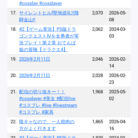
#cosplay #cosplayer
17.
サイレントヒルf聖地巡礼‼️飛
2,070
2026-05-
騨金山‼️
08
18.
#2【ゲーム実況】PS版ドラ
2,062
2024-03-
ゴンクエストⅣを女勇者が実
03
況プレイ！第２章 おてんば
姫の冒険【ドラクエ4】
19.
2026年2月11日
2,046
2026-02-
14
20.
2026年2月11日
2,028
2026-02-
23
21.
配信の切り抜きー！！
1,968
2025-05-
#cosplayer #美女 #配信live
02
#コスプレ #live #livestream
#コスプレ #家具
22.
陰キャなので、一人焼肉の
1,865
2026-04-
方がよく行きます
16