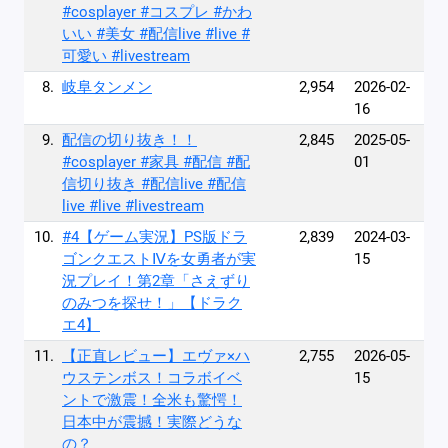
#cosplayer #コスプレ #かわ
いい #美女 #配信live #live #
可愛い #livestream
8.
岐阜タンメン
2,954
2026-02-
16
9.
配信の切り抜き！！
2,845
2025-05-
#cosplayer #家具 #配信 #配
01
信切り抜き #配信live #配信
live #live #livestream
10.
#4【ゲーム実況】PS版ドラ
2,839
2024-03-
ゴンクエストⅣを女勇者が実
15
況プレイ！第2章「さえずり
のみつを探せ！」【ドラク
エ4】
11.
【正直レビュー】エヴァ×ハ
2,755
2026-05-
ウステンボス！コラボイベ
15
ントで激震！全米も驚愕！
日本中が震撼！実際どうな
の？