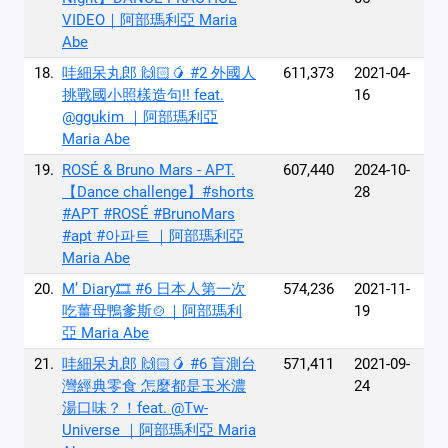
VIDEO｜阿部瑪利亞 Maria
Abe
18.
哇細呆丸郎 🙌🏻🥭 #2 外國人
611,373
2021-04-
挑戰國小照樣造句!! feat.
16
@ggukim ｜阿部瑪利亞
Maria Abe
19.
ROSÉ & Bruno Mars - APT.
607,440
2024-10-
【Dance challenge】#shorts
28
#APT #ROSÉ #BrunoMars
#apt #아파트 ｜阿部瑪利亞
Maria Abe
20.
M’ Diary🎞 #6 日本人第一次
574,236
2021-11-
吃薑母鴨爹斯🍲｜阿部瑪利
19
亞 Maria Abe
21.
哇細呆丸郎 🙌🏻🥭 #6 盲測台
571,411
2021-09-
灣經典零食 怎麼都是玉米濃
24
湯口味？！feat. @Tw-
Universe ｜阿部瑪利亞 Maria