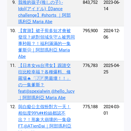
9.
我推的孩子(推しの子) -
843,752
2023-06-
Idol(アイドル)【Dance
14
challenge】#shorts ｜阿部
瑪利亞 Maria Abe
10.
【實測】裙子剪多短才會被
795,900
2024-12-
發現？絕對領域失守⚠️被男同
06
事秒殺？！福利滿滿的一集
爹斯🫢｜阿部瑪利亞 Maria
Abe
11.
【日本女vs台湾女】跟誰交
776,783
2025-04-
往比較幸福？各種爆料、修
25
羅場🔥「🇯🇵男最壞！！」
の一集爹斯？
feat@spexialwin @hello_lucy
｜阿部瑪利亞 Maria Abe
12.
與白癡公主假扮對方一天！
775,188
2024-03-
相似度99%👭粉絲都認不
01
出？！形象大崩壞的一集😅
FT.@ATienDai｜阿部瑪利亞