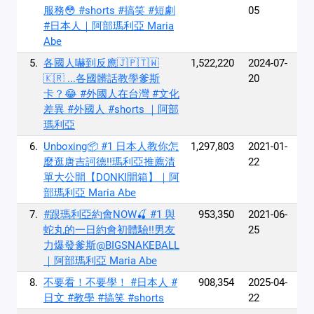
服務😳 #shorts #搞笑 #短劇
05
#日本人｜阿部瑪利亞 Maria
Abe
5.
各國人嚇到反應🇯🇵🇹🇼
1,522,220
2024-07-
🇰🇷 ...各國髒話教學爹斯
20
卡？😂 #外國人在台灣 #文化
差異 #外國人 #shorts ｜阿部
瑪利亞
6.
Unboxing📦 #1 日本人教你怎
1,297,803
2021-01-
麼逛唐吉訶德!!瑪利亞推薦清
22
單大公開【DONKI開箱】｜阿
部瑪利亞 Maria Abe
7.
#跟瑪利亞約會NOW🍒 #1 與
953,350
2021-06-
蛇丸的一日約會初體驗!!男友
25
力爆發爹斯@BIGSNAKEBALL
｜阿部瑪利亞 Maria Abe
8.
不要看！不要學！ #日本人 #
908,354
2025-04-
日文 #教學 #搞笑 #shorts
22