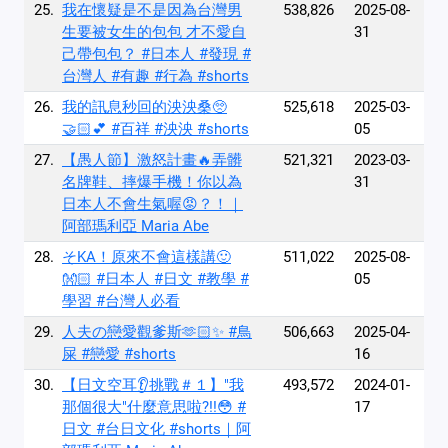
25.
我在懷疑是不是因為台灣男
538,826
2025-08-
生要被女生的包包 才不愛自
31
己帶包包？ #日本人 #發現 #
台灣人 #有趣 #行為 #shorts
26.
我的訊息秒回的泱泱桑🥺
525,618
2025-03-
🤝🏻💕 #百祥 #泱泱 #shorts
05
27.
【愚人節】激怒計畫🔥弄髒
521,321
2023-03-
名牌鞋、摔爆手機！你以為
31
日本人不會生氣喔😡？！｜
阿部瑪利亞 Maria Abe
28.
そKA！原來不會這樣講🙂
511,022
2025-08-
👐🏻 #日本人 #日文 #教學 #
05
學習 #台灣人必看
29.
人夫の戀愛觀爹斯🫶🏻✨ #鳥
506,663
2025-04-
屎 #戀愛 #shorts
16
30.
【日文空耳👂挑戰＃１】"我
493,572
2024-01-
那個很大"什麼意思啦?!!😳 #
17
日文 #台日文化 #shorts｜阿