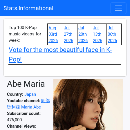
Stats.Informational
Top 100 K-Pop
Aug
Jul
Jul
Jul
Jul
music videos for
03rd
27th
20th
13th
06th
week:
2026
2026
2026
2026
2026
Vote for the most beautiful face in K-
Pop!
Abe Maria
Country:
Japan
Youtube channel:
阿部
瑪利亞 Maria Abe
Subscriber count:
476,000
Channel views: