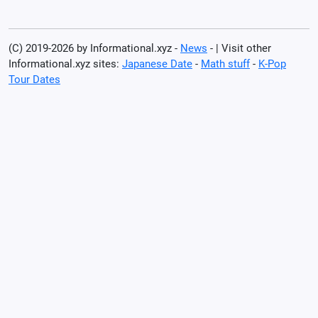
(C) 2019-2026 by Informational.xyz -
News
- | Visit other
Informational.xyz sites:
Japanese Date
-
Math stuff
-
K-Pop
Tour Dates