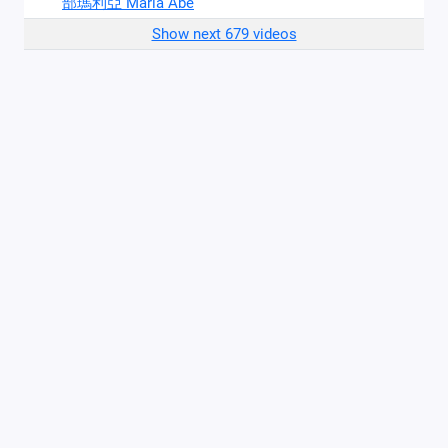
部瑪利亞 Maria Abe
Show next 679 videos