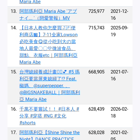
Maria Abe
13.
阿部瑪利亞 Maria Abe 'アブ
725,977
2021-12-
ナイ... '（戀愛警報）MV
16
14.
【日本人教你怎麼買🇯🇵便
715,743
2025-09-
利商店🏪】7-11全家Lowson
19
必吃美食😋從小吃到大の當
地人最愛〇〇💛微波食品、
甜點、衣服etc｜阿部瑪利亞
Maria Abe
15.
台灣媳婦養成計畫👰‍♀💕 #5 瑪
668,905
2021-07-
利亞要當屏東媳婦了!? Feat.
16
椒媽、@superpepper. 、
@BIGSNAKEBALL｜阿部瑪利
亞 Maria Abe
16.
千萬不要嘗試！！ #日本人 #
628,439
2026-02-
分享 #穿搭 #NG #文化
18
#shorts
17.
阿部瑪利亞【Shine Shine the
628,028
2021-02-
Night】DANCE PRACTICE
05