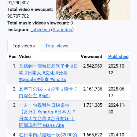
91,290,807
Total video viewcount:
90,707,702
Total music videos viewcount:
0
Instagram:
_abedesu
(
Statistics
)
Top videos
Total views
Pos
Video
Viewcount
Published
1.
又找到一個台日差異了🐥 #日
2,542,969
2025-10-
本 #日本人 #文化 #分享
12
#google #美食 #shorts
2.
五年前の我⋯ #分享 #感情 #
2,161,736
2025-06-
白癡公主 #痴痴
17
3.
一人一句祝我生日快樂🎂
1,731,385
2024-11-
【番外】#shorts #日本人 #
30
日本人在台灣 #台日友好 ｜
阿部瑪利亞 Maria Abe
4.
在日本街頭體驗一次$2000的
1,665,622
2024-10-