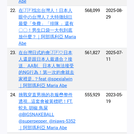
Abe
22.
在🇯🇵找出台灣人！日本人
568,099
2025-08-
眼中の台灣人７大特徵🙌🏻
29
最愛「免費」「排隊 」還有
〇〇！男生口袋一大包到底
放什麼？｜阿部瑪利亞 Maria
Abe
23.
在台灣日式約會🇯🇵🤍日本
561,827
2025-07-
人還是跟日本人最適合？接
11
送、AA制、日本人無法接受
的NG行為！第一次約會就去
家裡是‥？feat @spexialwin
｜阿部瑪利亞 Maria Abe
24.
挑戰穿直男挑的衣服😳整件
555,929
2023-05-
透視...這套會被黃標吧！FT.
19
蛇丸 胡椒 鳥屎
@BIGSNAKEBALL
@superpepper. @niaws-5352
｜阿部瑪利亞 Maria Abe