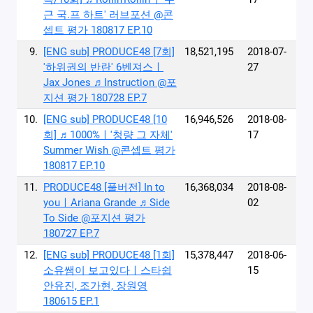
근 국.프 하트' 러브포션 @콘
셉트 평가 180817 EP.10
9.
[ENG sub] PRODUCE48 [7회]
18,521,195
2018-07-
′하위권의 반란′ 6벤져스ㅣ
27
Jax Jones ♬Instruction @포
지션 평가 180728 EP.7
10.
[ENG sub] PRODUCE48 [10
16,946,526
2018-08-
회] ♬1000%ㅣ′청량 그 자체′
17
Summer Wish @콘셉트 평가
180817 EP.10
11.
PRODUCE48 [풀버전] In to
16,368,034
2018-08-
youㅣAriana Grande ♬Side
02
To Side @포지션 평가
180727 EP.7
12.
[ENG sub] PRODUCE48 [1회]
15,378,447
2018-06-
소유쌤이 보고있다ㅣ스타쉽
15
안유진, 조가현, 장원영
180615 EP.1