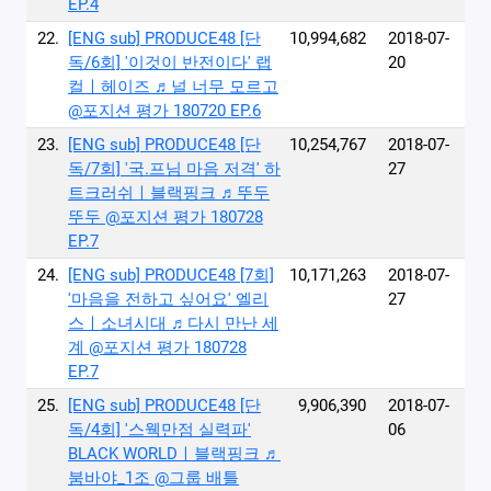
EP.4
22.
[ENG sub] PRODUCE48 [단
10,994,682
2018-07-
독/6회] ′이것이 반전이다′ 랩
20
컬ㅣ헤이즈 ♬널 너무 모르고
@포지션 평가 180720 EP.6
23.
[ENG sub] PRODUCE48 [단
10,254,767
2018-07-
독/7회] ′국.프님 마음 저격′ 하
27
트크러쉬ㅣ블랙핑크 ♬뚜두
뚜두 @포지션 평가 180728
EP.7
24.
[ENG sub] PRODUCE48 [7회]
10,171,263
2018-07-
′마음을 전하고 싶어요′ 엘리
27
스ㅣ소녀시대 ♬다시 만난 세
계 @포지션 평가 180728
EP.7
25.
[ENG sub] PRODUCE48 [단
9,906,390
2018-07-
독/4회] ′스웩만점 실력파′
06
BLACK WORLDㅣ블랙핑크 ♬
붐바야_1조 @그룹 배틀