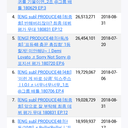
귀를 기울이면_2조 @그룹 배
틀 180629 EP.3
4.
[ENG sub] PRODUCE48 [최종
26,513,271
2018-08-
회] 반해버리잖아? 최종 데뷔
31
평가 무대 180831 EP.12
5.
[ENG] PRODUCE48 [단독/6
26,454,101
2018-07-
회] ′프듀48 춤꾼 총집합′ 1등
20
할게! 미안해U~ㅣDemi
Lovato ♬Sorry Not Sorry @
포지션 평가 180720 EP.6
6.
[ENG sub] PRODUCE48 [4회]
19,729,067
2018-07-
′이런 게 바로 상큼′ 믹스주스
06
ㅣI.O.I ♬너무너무너무_1조
@그룹 배틀 180706 EP.4
7.
[ENG sub] PRODUCE48 [최종
19,028,729
2018-08-
회] 앞으로 잘 부탁해 최종 데
31
뷔 평가 무대 180831 EP.12
8.
[ENG sub] PRODUCE48 [단
18,959,937
2018-08-
독/10회] ♬Rollin'Rollin'ㅣ'두
17