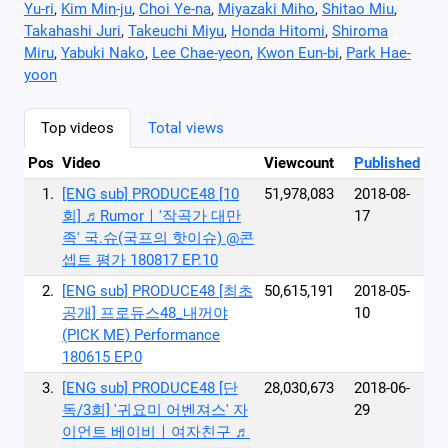
Yu-ri
,
Kim Min-ju
,
Choi Ye-na
,
Miyazaki Miho
,
Shitao Miu
,
Takahashi Juri
,
Takeuchi Miyu
,
Honda Hitomi
,
Shiroma
Miru
,
Yabuki Nako
,
Lee Chae-yeon
,
Kwon Eun-bi
,
Park Hae-
yoon
Top videos
Total views
Pos
Video
Viewcount
Published
1.
[ENG sub] PRODUCE48 [10
51,978,083
2018-08-
회] ♬Rumorㅣ′작곡가 대만
17
족′ 국.슈(국프의 핫이슈) @콘
셉트 평가 180817 EP.10
2.
[ENG sub] PRODUCE48 [최초
50,615,191
2018-05-
공개] 프로듀스48_내꺼야
10
(PICK ME) Performance
180615 EP.0
3.
[ENG sub] PRODUCE48 [단
28,030,673
2018-06-
독/3회] '귀요미 어벤져스' 자
29
이언트 베이비ㅣ여자친구 ♬