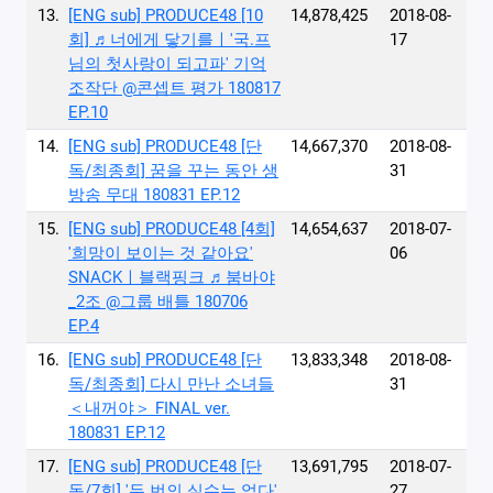
13.
[ENG sub] PRODUCE48 [10
14,878,425
2018-08-
회] ♬너에게 닿기를ㅣ′국.프
17
님의 첫사랑이 되고파′ 기억
조작단 @콘셉트 평가 180817
EP.10
14.
[ENG sub] PRODUCE48 [단
14,667,370
2018-08-
독/최종회] 꿈을 꾸는 동안 생
31
방송 무대 180831 EP.12
15.
[ENG sub] PRODUCE48 [4회]
14,654,637
2018-07-
′희망이 보이는 것 같아요′
06
SNACKㅣ블랙핑크 ♬붐바야
_2조 @그룹 배틀 180706
EP.4
16.
[ENG sub] PRODUCE48 [단
13,833,348
2018-08-
독/최종회] 다시 만난 소녀들
31
＜내꺼야＞ FINAL ver.
180831 EP.12
17.
[ENG sub] PRODUCE48 [단
13,691,795
2018-07-
독/7회] ′두 번의 실수는 없다′
27