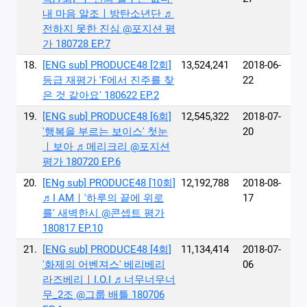
내 마음 알조ㅣ방탄소년단 ♬
전하지 못한 진심 @포지션 평
가 180728 EP.7
18.
[ENG sub] PRODUCE48 [2회]
13,524,241
2018-06-
등급 재평가 'F에서 진주를 찾
22
은 것 같아요' 180622 EP.2
19.
[ENG sub] PRODUCE48 [6회]
12,545,322
2018-07-
′행복을 부르는 보이스′ 첫눈
20
ㅣ보아 ♬메리크리 @포지션
평가 180720 EP.6
20.
[ENg sub] PRODUCE48 [10회]
12,192,788
2018-08-
♬I AMㅣ′하루의 끝에 위로
17
를′ 새벽한시 @콘셉트 평가
180817 EP.10
21.
[ENG sub] PRODUCE48 [4회]
11,134,414
2018-07-
′화제의 어벤져스′ 베리베리
06
라즈베리ㅣI.O.I ♬너무너무너
무_2조 @그룹 배틀 180706