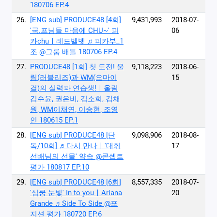
180706 EP.4
26.
[ENG sub] PRODUCE48 [4회]
9,431,993
2018-07-
′국.프님들 마음에 CHU~′ 피
06
카chuㅣ레드벨벳 ♬피카부_1
조 @그룹 배틀 180706 EP.4
27.
PRODUCE48 [1회] 첫 도전! 울
9,118,223
2018-06-
림(러블리즈)과 WM(오마이
15
걸)의 실력파 연습생!ㅣ울림
김수윤, 권은비, 김소희, 김채
원, WM이채연, 이승현, 조영
인 180615 EP.1
28.
[ENG sub] PRODUCE48 [단
9,098,906
2018-08-
독/10회] ♬다시 만나ㅣ′대휘
17
선배님의 선물′ 약속 @콘셉트
평가 180817 EP.10
29.
[ENG sub] PRODUCE48 [6회]
8,557,335
2018-07-
′심쿵 눈빛′ In to youㅣAriana
20
Grande ♬Side To Side @포
지션 평가 180720 EP.6