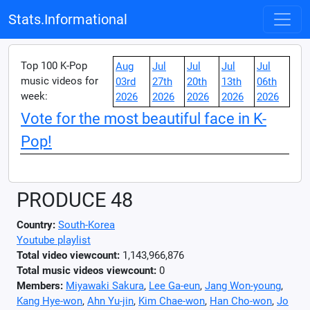
Stats.Informational
Top 100 K-Pop
Aug
Jul
Jul
Jul
Jul
music videos for
03rd
27th
20th
13th
06th
week:
2026
2026
2026
2026
2026
Vote for the most beautiful face in K-
Pop!
PRODUCE 48
Country:
South-Korea
Youtube playlist
Total video viewcount:
1,143,966,876
Total music videos viewcount:
0
Members:
Miyawaki Sakura
,
Lee Ga-eun
,
Jang Won-young
,
Kang Hye-won
,
Ahn Yu-jin
,
Kim Chae-won
,
Han Cho-won
,
Jo