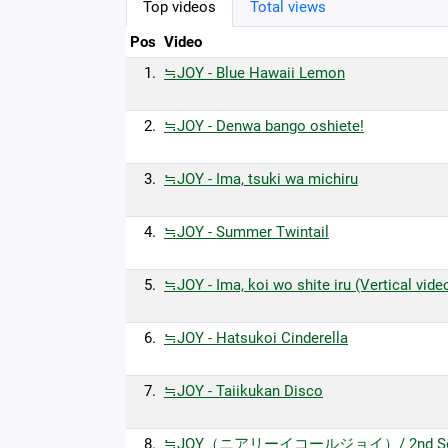
Top videos
Total views
Pos
Video
1.
≒JOY - Blue Hawaii Lemon
2.
≒JOY - Denwa bango oshiete!
3.
≒JOY - Ima, tsuki wa michiru
4.
≒JOY - Summer Twintail
5.
≒JOY - Ima, koi wo shite iru (Vertical vide
6.
≒JOY - Hatsukoi Cinderella
7.
≒JOY - Taiikukan Disco
8.
≒JOY（ニアリーイコールジョイ）/ 2nd So