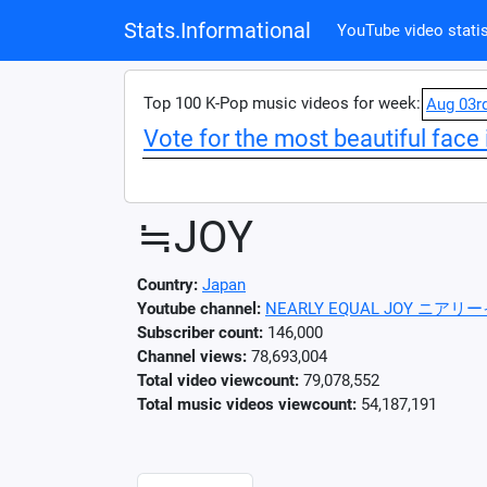
Stats.Informational
YouTube video statis
Top 100 K-Pop music videos for week:
Aug 03r
Vote for the most beautiful face 
≒JOY
Country:
Japan
Youtube channel:
NEARLY EQUAL JOY 
Subscriber count:
146,000
Channel views:
78,693,004
Total video viewcount:
79,078,552
Total music videos viewcount:
54,187,191