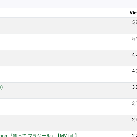
Vie
5,
5,
4,
4,
o)
3,
3,
2,
ng 『笑って フラジール』【MV full】
2,