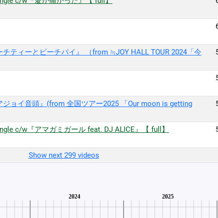
gle c/w『愛が痛かった』【 full】
ィーとピーチパイ』 （from ≒JOY HALL TOUR 2024「今
頭』(from 全国ツアー2025 「Our moon is getting
e c/w『アマガミガール feat. DJ ALICE』【 full】
Show next 299 videos