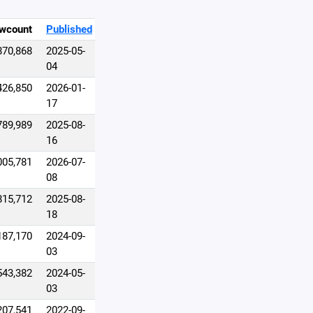
wcount
Published
870,868
2025-05-
04
426,850
2026-01-
17
789,989
2025-08-
16
005,781
2026-07-
08
815,712
2025-08-
18
187,170
2024-09-
03
543,382
2024-05-
03
207,541
2022-09-