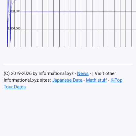
(C) 2019-2026 by Informational.xyz -
News
- | Visit other
Informational.xyz sites:
Japanese Date
-
Math stuff
-
K-Pop
Tour Dates