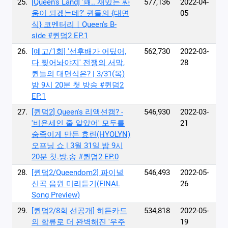
25.
[Queen's Land] '꽤.. 재밌는 싸
577,136
2022-04-
움이 되겠는데?' 퀸들의 {대면
05
식} 코멘터리ㅣQueen's B-
side #퀸덤2 EP.1
26.
[예고/1회] '선후배가 어딨어,
562,730
2022-03-
다 찢어놔야지' 전쟁의 서막,
28
퀸들의 대면식은? | 3/31(목)
밤 9시 20분 첫 방송 #퀸덤2
EP.1
27.
[퀸덤2] Queen's 리액션캠? -
546,930
2022-03-
'비욘세인 줄 알았어' 모두를
21
숨죽이게 만든 효린(HYOLYN)
오프닝 쇼 | 3월 31일 밤 9시
20분 첫.방.송 #퀸덤2 EP.0
28.
[퀸덤2/Queendom2] 파이널
546,493
2022-05-
신곡 음원 미리듣기(FINAL
26
Song Preview)
29.
[퀸덤2/8회 선공개] 히든카드
534,818
2022-05-
의 합류로 더 완벽해진 '우주
19