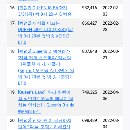
16.
[퀸덤2] QUEEN IS BACK! |
982,416
2022-02-
3/31(목) 밤 9시 20분 첫방송
03
17.
[퀸덤2] 세상을 이끄는
866,427
2022-02-
QUEEN, 바로 너야! | 3/31(목)
23
밤 9시 20분 첫방송 #퀸덤2
EP.0
18.
[퀸덤2] Queen's 리액션캠? -
807,848
2022-03-
'지금 거의 스우파야' 막내의
21
파워풀한 패기, 케플러
(Kep1er) 오프닝 쇼 | 3월 31일
밤 9시 20분 첫.방.송 #퀸덤2
EP.0
19.
[Queen's Land] '우리가 퀸이
749,325
2022-04-
될 상인가?' 퀸들의 에너지 넘
06
치는 인사법!ㅣQueen's B-side
#퀸덤2 EP.1
20.
[퀸덤2] 진짜 '퀸'이 궁금하지
698,489
2022-03-
않아? 다들 '퀸덤2' 하세요! |
04