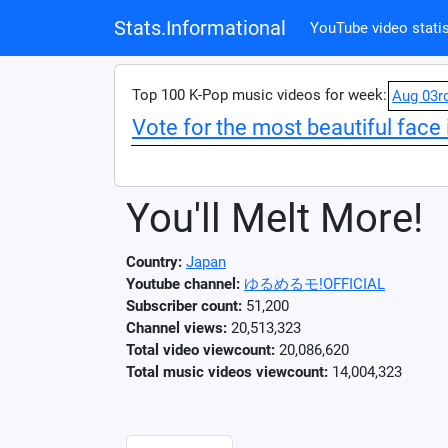
Stats.Informational
YouTube video statis
Top 100 K-Pop music videos for week:
Aug 03r
Vote for the most beautiful face 
You'll Melt More!
Country:
Japan
Youtube channel:
ゆるめるモ!OFFICIAL
Subscriber count:
51,200
Channel views:
20,513,323
Total video viewcount:
20,086,620
Total music videos viewcount:
14,004,323