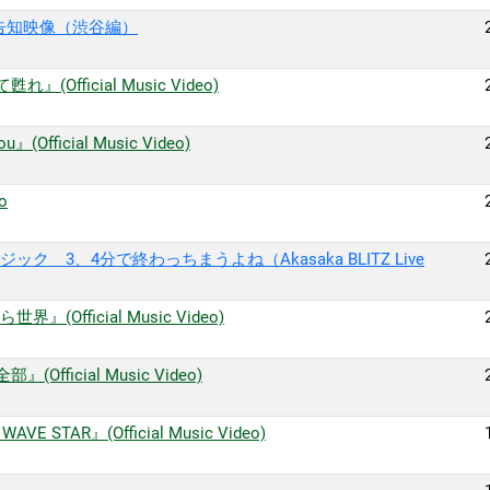
ン告知映像（渋谷編）
』(Official Music Video)
(Official Music Video)
to
ージック 3、4分で終わっちまうよね（Akasaka BLITZ Live
界』(Official Music Video)
ficial Music Video)
E STAR』(Official Music Video)