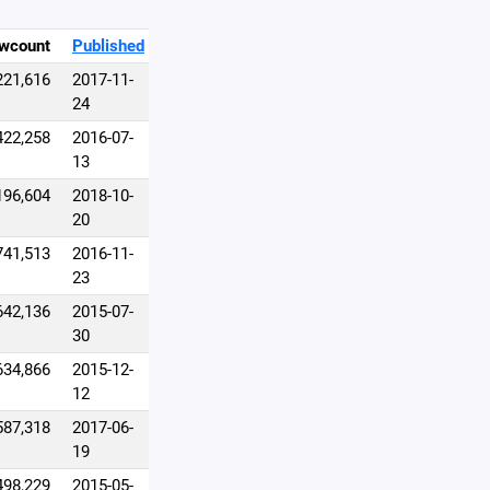
wcount
Published
221,616
2017-11-
24
422,258
2016-07-
13
196,604
2018-10-
20
741,513
2016-11-
23
642,136
2015-07-
30
634,866
2015-12-
12
587,318
2017-06-
19
498,229
2015-05-