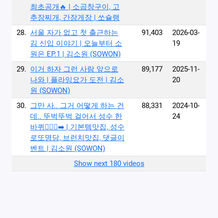
최초공개🔥 | 소곱창구이, 고
추장찌개, 간장게장 | 쏘슐랭
28.
서울 자가 없고 첫 출근하는
91,403
2026-03-
김 신입 이야기 | 오늘부터 소
19
원은 EP.1 | 김소원 (SOWON)
29.
이거 하자 그런 사람 앞으로
89,177
2025-11-
나와 | 플라잉요가 도전 | 김소
20
원 (SOWON)
30.
그만 사.. 그거 어떻게 하는 건
88,331
2024-10-
데.. 뚜벅뚜벅 걸어서 성수 한
24
바퀴🚶🏻‍♀️‍➡️ | 기본템맛집, 성수
로또명당, 브런치맛집, 댓글이
벤트 | 김소원 (SOWON)
Show next 180 videos