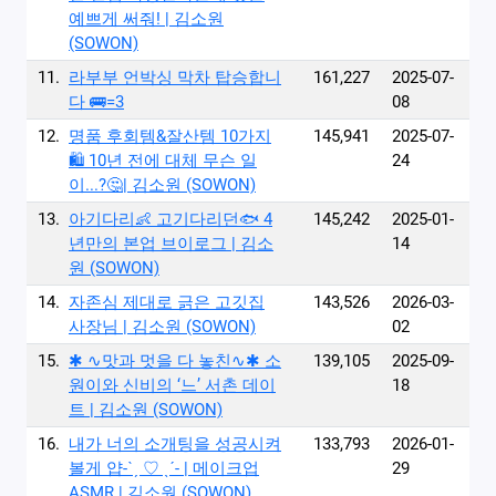
예쁘게 써줘! | 김소원
(SOWON)
11.
라부부 언박싱 막차 탑승합니
161,227
2025-07-
다 🚌=3
08
12.
명품 후회템&잘산템 10가지
145,941
2025-07-
🛍️ 10년 전에 대체 무슨 일
24
이...?🤔| 김소원 (SOWON)
13.
아기다리👶 고기다리던🐟 4
145,242
2025-01-
년만의 본업 브이로그 | 김소
14
원 (SOWON)
14.
자존심 제대로 긁은 고깃집
143,526
2026-03-
사장님 | 김소원 (SOWON)
02
15.
✱ ∿맛과 멋을 다 놓친∿✱ 소
139,105
2025-09-
원이와 신비의 ‘느’ 서촌 데이
18
트 | 김소원 (SOWON)
16.
내가 너의 소개팅을 성공시켜
133,793
2026-01-
볼게 얍-ˋˏ ♡ ˎˊ- | 메이크업
29
ASMR | 김소원 (SOWON)