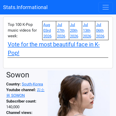
Stats.Informational
Top 100 K-Pop
Aug
Jul
Jul
Jul
Jul
music videos for
03rd
27th
20th
13th
06th
week:
2026
2026
2026
2026
2026
Vote for the most beautiful face in K-
Pop!
Sowon
Country:
South-Korea
Youtube channel:
김소
원 SOWON
Subscriber count:
140,000
Channel views: