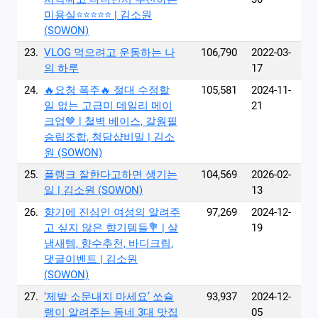
미용실⭐️⭐️⭐️⭐️⭐️ | 김소원
(SOWON)
23.
VLOG 먹으려고 운동하는 나
106,790
2022-03-
의 하루
17
24.
🔥요청 폭주🔥 절대 수정할
105,581
2024-11-
일 없는 고급미 데일리 메이
21
크업🤎 | 철벽 베이스, 갈웜필
승립조합, 청담샵비밀 | 김소
원 (SOWON)
25.
플랭크 잘한다고하면 생기는
104,569
2026-02-
일 | 김소원 (SOWON)
13
26.
향기에 진심인 여성의 알려주
97,269
2024-12-
고 싶지 않은 향기템들💐 | 살
19
냄새템, 향수추천, 바디크림,
댓글이벤트 | 김소원
(SOWON)
27.
‘제발 소문내지 마세요’ 쏘슐
93,937
2024-12-
랭이 알려주는 동네 3대 맛집
05