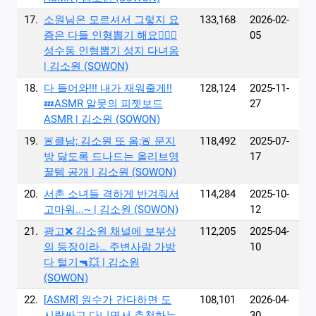
17.
소원님은 모르셔서 그렇지 요
133,168
2026-02-
즘은 다들 인형뽑기 해요🤷🏻‍♀️
05
성수동 인형뽑기 성지 다녀옴
| 김소원 (SOWON)
18.
다 들어와!!! 내가 재워줄게!!
128,124
2025-11-
💤ASMR 알못의 피젯보드
27
ASMR | 김소원 (SOWON)
19.
🚨클남; 김소원 또 옴;🚨 문지
118,492
2025-07-
방 닳도록 드나드는 올리브영
17
꿀템 공개 | 김소원 (SOWON)
20.
서촌 소녀들 격하게 반겨줘서
114,284
2025-10-
고마워...~ | 김소원 (SOWON)
12
21.
광고❌ 김소원 채널에 보부상
112,205
2025-04-
의 등장이라… 주변사람 가방
10
다 털기🔫💥 | 김소원
(SOWON)
22.
[ASMR] 원수가 간다하면 도
108,101
2026-04-
시락싸고 다니면서 추천하는
30