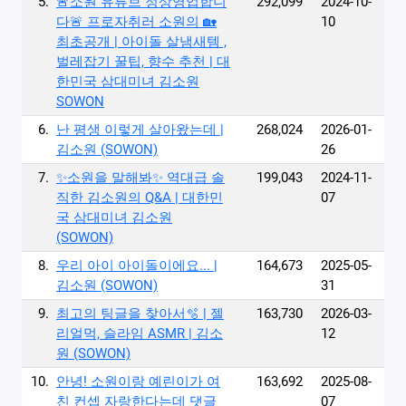
5.
🚨소원 유튜브 정상영업합니
292,099
2024-10-
다🚨 프로자취러 소원의 🏡
10
최초공개 | 아이돌 살냄새템 ,
벌레잡기 꿀팁, 향수 추천 | 대
한민국 삼대미녀 김소원
SOWON
6.
난 평생 이렇게 살아왔는데 |
268,024
2026-01-
김소원 (SOWON)
26
7.
✨소원을 말해봐✨ 역대급 솔
199,043
2024-11-
직한 김소원의 Q&A | 대한민
07
국 삼대미녀 김소원
(SOWON)
8.
우리 아이 아이돌이에요... |
164,673
2025-05-
김소원 (SOWON)
31
9.
최고의 팅글을 찾아서🫧 | 젤
163,730
2026-03-
리얼먹, 슬라임 ASMR | 김소
12
원 (SOWON)
10.
안녕! 소원이랑 예린이가 여
163,692
2025-08-
친 컨셉 자랑한다는데 댓글
07