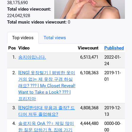
38,175,690
Total video viewcount:
224,042,928
Total music videos viewcount:
0
Top videos
Total views
Pos
Video
Viewcount
Published
1.
송지아입니다.
6,513,471
2022-01-
24
2.
[ENG] 옷장털기 l 평범한 옷이
6,108,363
2019-11-
거의 없는 제 옷장 구경 하실
01
래요? ??? l My Closet Reveal!
Want to Take a Look? ??? l
프리지아
3.
[ENG]한양대 무용과 졸작? 드
4,808,368
2019-12-
디어 저두 졸업해요?
13
4.
솔로지옥 QnA ??♀ 제일 많이
4,444,480
0000-00-
한 질문 답하기 ft. 집에 가기
00