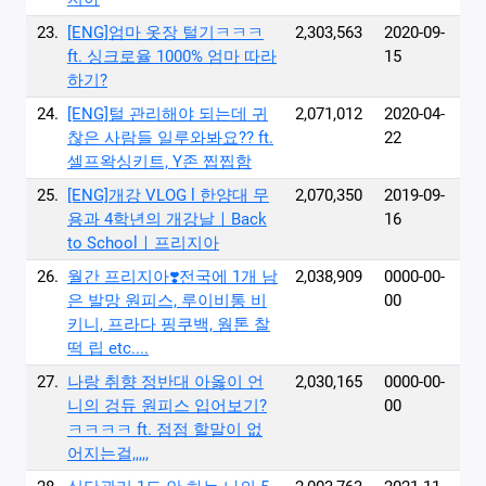
23.
[ENG]엄마 옷장 털기ㅋㅋㅋ
2,303,563
2020-09-
ft. 싱크로율 1000% 엄마 따라
15
하기?
24.
[ENG]털 관리해야 되는데 귀
2,071,012
2020-04-
찮은 사람들 일루와봐요?? ft.
22
셀프왁싱키트, Y존 찝찝함
25.
[ENG]개강 VLOG l 한양대 무
2,070,350
2019-09-
용과 4학년의 개강날ㅣBack
16
to Schoolㅣ프리지아
26.
월간 프리지아❣️전국에 1개 남
2,038,909
0000-00-
은 발망 원피스, 루이비통 비
00
키니, 프라다 핑쿠백, 웜톤 찰
떡 립 etc....
27.
나랑 취향 정반대 아옳이 언
2,030,165
0000-00-
니의 겅듀 원피스 입어보기?
00
ㅋㅋㅋㅋ ft. 점점 할말이 없
어지는걸,,,,,