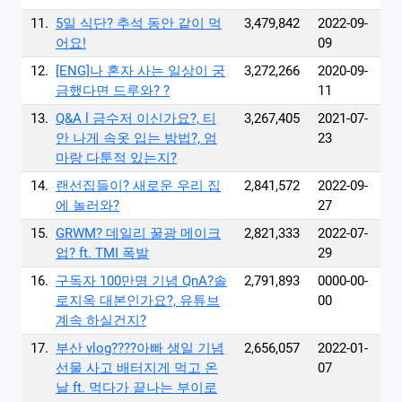
11.
5일 식단? 추석 동안 같이 먹
3,479,842
2022-09-
어요!
09
12.
[ENG]나 혼자 사는 일상이 궁
3,272,266
2020-09-
금했다면 드루와? ?
11
13.
Q&A l 금수저 이신가요?, 티
3,267,405
2021-07-
안 나게 속옷 입는 방법?, 엄
23
마랑 다툰적 있는지?
14.
랜선집들이? 새로운 우리 집
2,841,572
2022-09-
에 놀러와?
27
15.
GRWM? 데일리 꿀광 메이크
2,821,333
2022-07-
업? ft. TMI 폭발
29
16.
구독자 100만명 기념 QnA?솔
2,791,893
0000-00-
로지옥 대본인가요?, 유튜브
00
계속 하실건지?
17.
부산 vlog?‍?‍?‍?아빠 생일 기념
2,656,057
2022-01-
선물 사고 배터지게 먹고 온
07
날 ft. 먹다가 끝나는 부이로