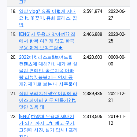
그?
18.
일상 vlog? 요즘 이렇게 지내
2,591,874
2022-06-
요 ft. 꽃꽂이, 유화 클래스, 집
27
밥
19.
[ENG]저 무용과 맞아여?? 집
2,466,888
2020-02-
에서 한복 여러개 입고 한국
25
무용 짧게 보여드림★
20.
2022버킷리스트&보여드릴
2,420,603
0000-00-
컨텐츠에 대해? ft. 내가 본 실
00
물갑 연예인, 솔로지옥 아빠
랑 리뷰?, 붕붕이는 언제 공
개?, 재미로 보는 내 사주풀이
21.
집밥 푸리쟈선생?‍? 야밤에 라
2,389,435
2021-12-
이스 페이퍼 만두 만들기? ft.
21
맛만 있음 돼
22.
[ENG]한양대 무용과 새내기
2,313,506
2019-11-
가 되기 까지....ft. 예고 군기,
12
고딩때 사진, 실기 입시 l 프리
지아