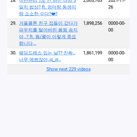
28.
식단관리 1도 안 하는 나의 5
2,003,763
2021-11-
일치 밥상? ft. 엄마랑 동생이
26
랑 소소한 수다?‍❤️‍?
29.
겨울쿨톤 친구 집들이 갔다가
1,898,256
0000-00-
파우치를 털어버린 봄웜 송지
00
아,,,? ft. 웜/쿨이 이렇게 중요
합니다,,,,
30.
웨딩드레스 입는 날?? 진짜,,,
1,861,199
0000-00-
너무 예쁘잖아,,ಥ_ಥ,,,
00
Show next 229 videos