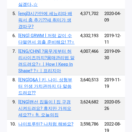
싫겠다,,☆
5.
[eng]3시간만에 세뇨리따 배
4,371,702
2020-04-
워서 춤 추기??새 취미가 생
09
겼따구?
6.
[ENG] GRWM l 저랑 같이 수
4,332,193
2019-12-
다떨면서 외출 준비해요! ??‍♀️
11
7.
[ENG/CHN] ?몸무게부터 허
4,007,466
2019-09-
리사이즈까지?몸매관리법 알
30
려드려요?‍♀️ㅣHow I Keep In
Shape? ?‍♀️ㅣ프리지아
8.
[ENG]Q&A l 키, 나이, 성형부
3,640,513
2019-11-
터 인생 가치관까지 다 말씀
19
드려요??
9.
[ENG]랜선 집들이 l 집 구경
3,624,682
2020-05-
시켜드려요? 휴지만 가져오
26
세요??‍♀️ ft. 오늘의집
10.
나이트루틴? 나처럼 해봐요?
3,598,786
2022-08-
19