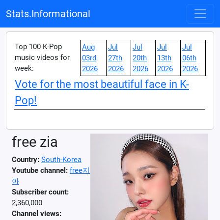
Stats.Informational
Top 100 K-Pop
Aug
Jul
Jul
Jul
Jul
music videos for
03rd
27th
20th
13th
06th
week:
2026
2026
2026
2026
2026
Vote for the most beautiful face in K-
Pop!
free zia
Country:
South-Korea
Youtube channel:
free지
아
Subscriber count:
2,360,000
Channel views: