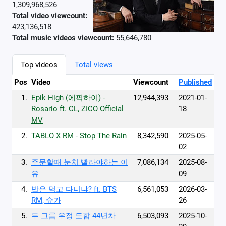
1,309,968,526
Total video viewcount:
423,136,518
Total music videos viewcount:
55,646,780
Top videos
Total views
Pos
Video
Viewcount
Published
1.
Epik High (에픽하이) -
12,944,393
2021-01-
Rosario ft. CL, ZICO Official
18
MV
2.
TABLO X RM - Stop The Rain
8,342,590
2025-05-
02
3.
주문할때 눈치 빨라야하는 이
7,086,134
2025-08-
유
09
4.
밥은 먹고 다니냐? ft. BTS
6,561,053
2026-03-
RM, 슈가
26
5.
두 그룹 우정 도합 44년차
6,503,093
2025-10-