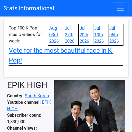
Stats.Informational
Top 100 K-Pop
Aug
Jul
Jul
Jul
Jul
music videos for
03rd
27th
20th
13th
06th
week:
2026
2026
2026
2026
2026
Vote for the most beautiful face in K-
Pop!
EPIK HIGH
Country:
South-Korea
Youtube channel:
EPIK
HIGH
Subscriber count:
1,830,000
Channel views: