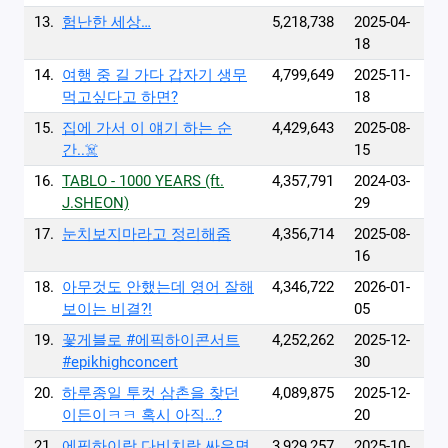
13.
험난한 세상…
5,218,738
2025-04-
18
14.
여행 중 길 가다 갑자기 생무
4,799,649
2025-11-
먹고싶다고 하면?
18
15.
집에 가서 이 얘기 하는 순
4,429,643
2025-08-
간..☠️
15
16.
TABLO - 1000 YEARS (ft.
4,357,791
2024-03-
J.SHEON)
29
17.
눈치보지마라고 정리해줌
4,356,714
2025-08-
16
18.
아무것도 안했는데 영어 잘해
4,346,722
2026-01-
보이는 비결?!
05
19.
꽃게블로 #에픽하이콘서트
4,252,262
2025-12-
#epikhighconcert
30
20.
하루종일 투컷 삼촌을 찾던
4,089,875
2025-12-
이든이ㅋㅋ 혹시 아직…?
20
21.
에픽하이랑 다비치랑 싸우면
3,929,257
2025-10-