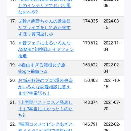
りのインテリアでおパリ風
06
なおへや?
17.
🌙鈴木絢音ちゃんの誕生日
174,335
2024-03-
サプライズをしてみた🎂す
15
ずほり質問返し🌙
18.
♬音フェチによるいろんな
170,612
2022-11-
ASMRに初挑戦♬イヤフォン
04
推進
19.
♨️自由すぎる箱根女子旅
158,622
2022-02-
vlog〜前編〜♨️
04
20.
お悩み解決のプロ?堀未央奈
150,403
2021-10-
がいろんな恋愛相談に答え
15
ます?生電話も！
21.
?上半期ベストコスメ発表し
148,074
2021-07-
ます?本当によかったものた
20
ち?
22.
?韓国コスメでピンクあざと
146,791
2022-02-
春メイク?メガ割で絶対getし
25