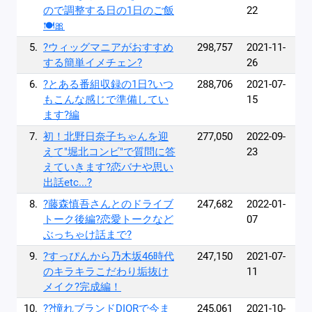
ので調整する日の1日のご飯
22
🍽️🎀
5.
?ウィッグマニアがおすすめ
298,757
2021-11-
する簡単イメチェン?
26
6.
?とある番組収録の1日?いつ
288,706
2021-07-
もこんな感じで準備してい
15
ます?編
7.
初！北野日奈子ちゃんを迎
277,050
2022-09-
えて"堀北コンビ"で質問に答
23
えていきます?恋バナや思い
出話etc...?
8.
?藤森慎吾さんとのドライブ
247,682
2022-01-
トーク後編?恋愛トークなど
07
ぶっちゃけ話まで?
9.
?すっぴんから乃木坂46時代
247,150
2021-07-
のキラキラこだわり垢抜け
11
メイク?完成編！
10.
??憧れブランドDIORで今ま
245,061
2021-10-