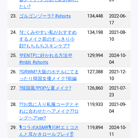
たい?
23.
ゴルゴンゾーラ? #shorts
134,448
2022-06-
17
24.
?むくみやすい私がおすすめ
134,198
2021-08-
するメイク前のすっきり小
10
顔?もちもちスキンケア?
25.
💜ENTPに好かれる方法💜
129,994
2024-10-
#mbti #shorts
04
26.
?GRWM?大阪のホテルにてま
127,388
2021-12-
ったり韓国女優メイク?前編
10
27.
?韓国風?POPな夏メイク?
126,860
2021-07-
23
28.
??お気に入り私服コーデとそ
119,933
2021-09-
れに合わせたヘアメイク??ロ
04
ングヘアver?
29.
🎙️コラボASMR🎙️川村エミコさ
119,894
2024-10-
んと耳かきロールプレイ👂
11