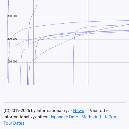
(C) 2019-2026 by Informational.xyz -
News
- | Visit other
Informational.xyz sites:
Japanese Date
-
Math stuff
-
K-Pop
Tour Dates