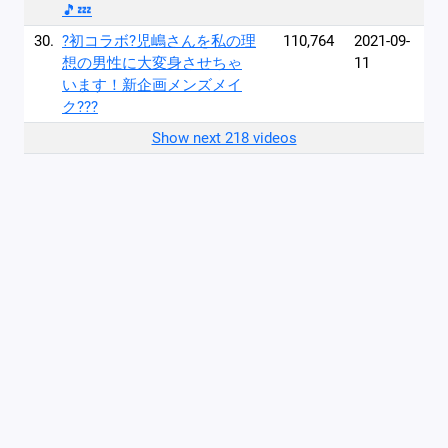
🎵💤
30.
?初コラボ?児嶋さんを私の理
110,764
2021-09-
想の男性に大変身させちゃ
11
います！新企画メンズメイ
ク???
Show next 218 videos