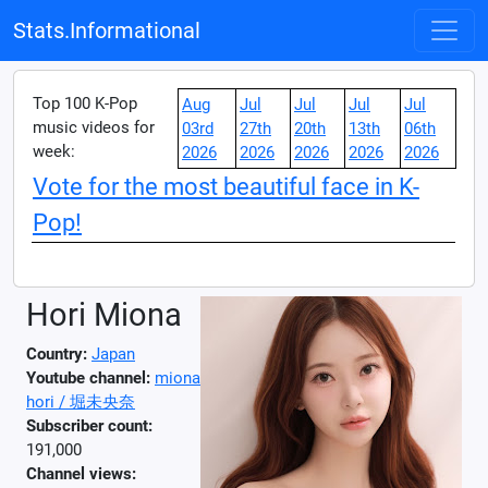
Stats.Informational
Top 100 K-Pop
Aug
Jul
Jul
Jul
Jul
music videos for
03rd
27th
20th
13th
06th
week:
2026
2026
2026
2026
2026
Vote for the most beautiful face in K-
Pop!
Hori Miona
Country:
Japan
Youtube channel:
miona
hori / 堀未央奈
Subscriber count:
191,000
Channel views: