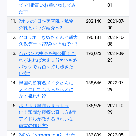
でで1番高いお買い物してみ
01
た??
11.
?オフの1日〜美容院・私物
202,140
2021-07-
の靴とバッグ紹介〜?
30
12.
??コラボ！きぬちゃんと新大
196,131
2021-10-
久保デート???みおきぬです?
08
13.
?カバンの中身を初公開！こ
193,023
2021-09-
れがあれば大丈夫??❤︎小さめ
25
バッグでも色々持ち歩きた
い女?
14.
韓国の超有名メイクさんに
188,646
2022-07-
メイクしてもらったらとに
29
かく盛れた??
15.
ボサボサ寝癖もサラサラ
185,926
2021-10-
に！頑固な寝癖の直し方&元
29
アイドルが教えるきれいな
前髪の作り方?
16.
?初めてのroom tour?こだわ
182,809
2022-05-