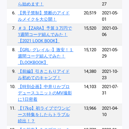
ら始めます！
27
6.
【男子禁制】禁断のアイド
20,519
2021-05-
ルメイクを大公開！
01
7.
＃３【ZARA】予算３万円で
15,520
2021-03-
1週間コーデ組んでみた！
06
【2021 LOOK BOOK】
8.
【GRL- グレイル -】激安！１
15,120
2021-05-
週間コーデ組んでみた！
29
【LOOKBOOK】
9.
【前編】引きこもりアイド
14,380
2021-10-
ル初めてのキャンプ！
23
10.
【特別企画】中井りかプロ
14,103
2021-07-
デュースユニットのMV撮影
31
に1日密着
11.
【17kg】初ライブでワンピ
13,966
2021-04-
ース特集をしたらトラブル
10
続出！？