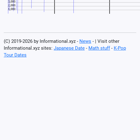
(C) 2019-2026 by Informational.xyz -
News
- | Visit other
Informational.xyz sites:
Japanese Date
-
Math stuff
-
K-Pop
Tour Dates