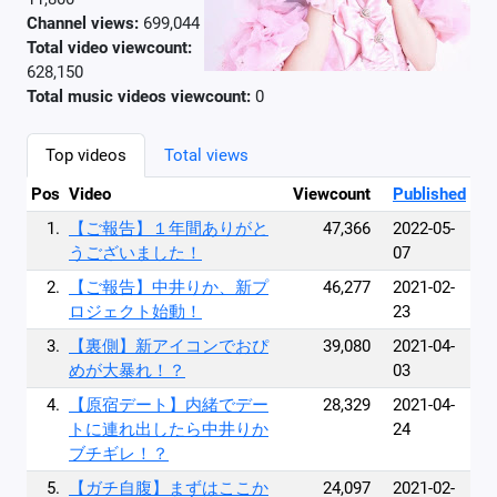
Channel views:
699,044
Total video viewcount:
628,150
Total music videos viewcount:
0
Top videos
Total views
Pos
Video
Viewcount
Published
1.
【ご報告】１年間ありがと
47,366
2022-05-
うございました！
07
2.
【ご報告】中井りか、新プ
46,277
2021-02-
ロジェクト始動！
23
3.
【裏側】新アイコンでおぴ
39,080
2021-04-
めが大暴れ！？
03
4.
【原宿デート】内緒でデー
28,329
2021-04-
トに連れ出したら中井りか
24
ブチギレ！？
5.
【ガチ自腹】まずはここか
24,097
2021-02-