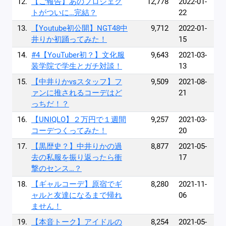
12.
【ご報告】あのプロジェク
12,778
2022-01-
トがついに…完結？
22
13.
【Youtube初公開】NGT48中
9,712
2022-01-
井りか初踊ってみた！
15
14.
#4【YouTuber初？】文化服
9,643
2021-03-
装学院で学生とガチ対談！
13
15.
【中井りかvsスタッフ】フ
9,509
2021-08-
ァンに推されるコーデはど
21
っちだ！？
16.
【UNIQLO】２万円で１週間
9,257
2021-03-
コーデつくってみた！
20
17.
【黒歴史？】中井りかの過
8,877
2021-05-
去の私服を振り返ったら衝
17
撃のセンス…？
18.
【ギャルコーデ】原宿でギ
8,280
2021-11-
ャルと友達になるまで帰れ
06
ません！
19.
【本音トーク】アイドルの
8,254
2021-05-