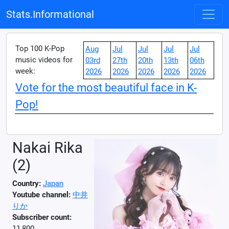
Stats.Informational
Top 100 K-Pop
Aug
Jul
Jul
Jul
Jul
music videos for
03rd
27th
20th
13th
06th
week:
2026
2026
2026
2026
2026
Vote for the most beautiful face in K-
Pop!
Nakai Rika
(2)
Country:
Japan
Youtube channel:
中井
りか
Subscriber count:
11,800