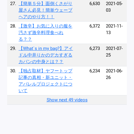
27.
【簡単５分】面倒くさがり
6,630
2021-05-
屋さん必見！簡単ウェーブ
03
ヘアのやり方！！
28.
【激辛】お気に入りの服を
6,372
2021-11-
汚さず激辛料理食べれ
13
る？？
29.
【What`s in my bag?】アイ
6,273
2021-07-
ドル中井りかのデカすぎる
25
カバンの中身とは？？
30.
【独占取材】ヤフートップ
6,234
2021-06-
記事の真相・新ユニット・
26
アパレルプロジェクトにつ
いて
Show next 49 videos