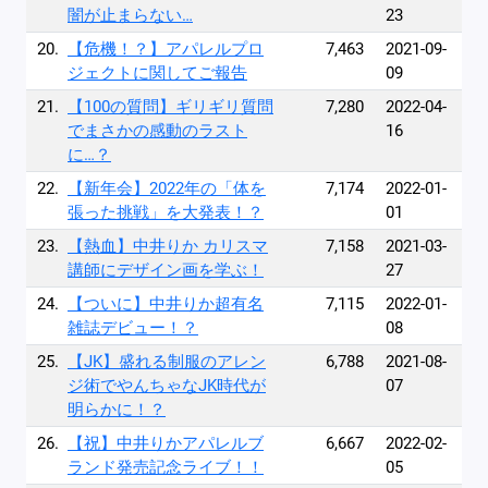
闇が止まらない…
23
20.
【危機！？】アパレルプロ
7,463
2021-09-
ジェクトに関してご報告
09
21.
【100の質問】ギリギリ質問
7,280
2022-04-
でまさかの感動のラスト
16
に…？
22.
【新年会】2022年の「体を
7,174
2022-01-
張った挑戦」を大発表！？
01
23.
【熱血】中井りか カリスマ
7,158
2021-03-
講師にデザイン画を学ぶ！
27
24.
【ついに】中井りか超有名
7,115
2022-01-
雑誌デビュー！？
08
25.
【JK】盛れる制服のアレン
6,788
2021-08-
ジ術でやんちゃなJK時代が
07
明らかに！？
26.
【祝】中井りかアパレルブ
6,667
2022-02-
ランド発売記念ライブ！！
05