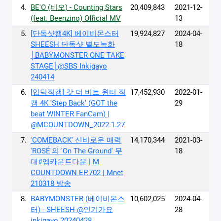
4.
BE'O (비오) - Counting Stars
20,409,843
2021-12-
(feat. Beenzino) Official MV
13
5.
[단독샷캠4K] 베이비몬스터
19,924,827
2024-04-
SHEESH 단독샷 별도녹화
18
│BABYMONSTER ONE TAKE
STAGE│@SBS Inkigayo
240414
6.
[입덕직캠] 갓 더 비트 윈터 직
17,452,930
2022-01-
캠 4K 'Step Back' (GOT the
29
beat WINTER FanCam) |
@MCOUNTDOWN_2022.1.27
7.
'COMEBACK' 신비로운 매력
14,170,344
2021-03-
'ROSÉ'의 'On The Ground' 무
18
대#엠카운트다운 | M
COUNTDOWN EP.702 | Mnet
210318 방송
8.
BABYMONSTER (베이비몬스
10,602,025
2024-04-
터) - SHEESH @인기가요
28
inkigayo 20240428