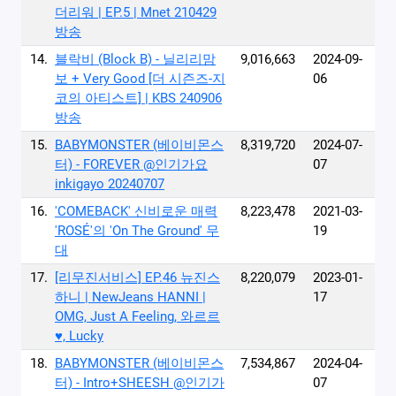
더리워 | EP.5 | Mnet 210429
방송
14.
블락비 (Block B) - 닐리리맘
9,016,663
2024-09-
보 + Very Good [더 시즌즈-지
06
코의 아티스트] | KBS 240906
방송
15.
BABYMONSTER (베이비몬스
8,319,720
2024-07-
터) - FOREVER @인기가요
07
inkigayo 20240707
16.
'COMEBACK' 신비로운 매력
8,223,478
2021-03-
'ROSÉ'의 'On The Ground' 무
19
대
17.
[리무진서비스] EP.46 뉴진스
8,220,079
2023-01-
하니 | NewJeans HANNI |
17
OMG, Just A Feeling, 와르르
♥, Lucky
18.
BABYMONSTER (베이비몬스
7,534,867
2024-04-
터) - Intro+SHEESH @인기가
07