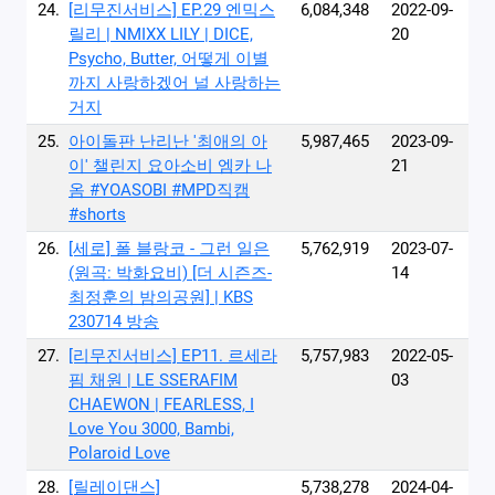
24.
[리무진서비스] EP.29 엔믹스
6,084,348
2022-09-
릴리 | NMIXX LILY | DICE,
20
Psycho, Butter, 어떻게 이별
까지 사랑하겠어 널 사랑하는
거지
25.
아이돌판 난리난 '최애의 아
5,987,465
2023-09-
이' 챌린지 요아소비 엠카 나
21
옴 #YOASOBI #MPD직캠
#shorts
26.
[세로] 폴 블랑코 - 그런 일은
5,762,919
2023-07-
(원곡: 박화요비) [더 시즌즈-
14
최정훈의 밤의공원] | KBS
230714 방송
27.
[리무진서비스] EP11. 르세라
5,757,983
2022-05-
핌 채원 | LE SSERAFIM
03
CHAEWON | FEARLESS, I
Love You 3000, Bambi,
Polaroid Love
28.
[릴레이댄스]
5,738,278
2024-04-