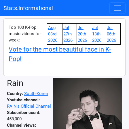
Stats.Informational
Top 100 K-Pop
Aug
Jul
Jul
Jul
Jul
music videos for
03rd
27th
20th
13th
06th
week:
2026
2026
2026
2026
2026
Vote for the most beautiful face in K-
Pop!
Rain
Country:
South-Korea
Youtube channel:
RAIN's Official Channel
Subscriber count:
458,000
Channel views: