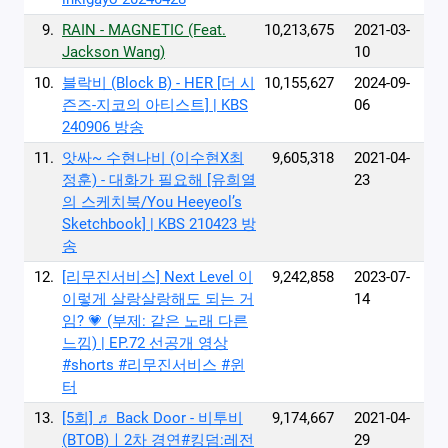
9.
RAIN - MAGNETIC (Feat.
10,213,675
2021-03-
Jackson Wang)
10
10.
블락비 (Block B) - HER [더 시
10,155,627
2024-09-
즌즈-지코의 아티스트] | KBS
06
240906 방송
11.
앗싸~ 수현나비 (이수현X최
9,605,318
2021-04-
정훈) - 대화가 필요해 [유희열
23
의 스케치북/You Heeyeol’s
Sketchbook] | KBS 210423 방
송
12.
[리무진서비스] Next Level 이
9,242,858
2023-07-
이렇게 살랑살랑해도 되는 거
14
임? 💗 (부제: 같은 노래 다른
느낌) | EP.72 선공개 영상
#shorts #리무진서비스 #윈
터
13.
[5회] ♬ Back Door - 비투비
9,174,667
2021-04-
(BTOB)ㅣ2차 경연#킹덤:레전
29