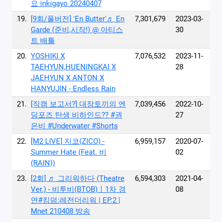
요 inkigayo 20240407
19.
[9회/풀버전] 'En Butter'♬ En
7,301,679
2023-03-
Garde (준비,시작!) @ 아티스
30
트 배틀
20.
YOSHIKI X
7,076,532
2023-11-
TAEHYUN,HUENINGKAI X
28
JAEHYUN X ANTON X
HANYUJIN - Endless Rain
21.
[직캠 보고서?] 대장토끼의 엔
7,039,456
2022-10-
딩포즈 탄생 비하인드?? #권
27
은비 #Underwater #Shorts
22.
[M2 LIVE] 지코(ZICO) -
6,959,157
2020-07-
Summer Hate (Feat. 비
02
(RAIN))
23.
[2회] ♬ 그리워하다 (Theatre
6,594,303
2021-04-
Ver.) - 비투비(BTOB)ㅣ1차 경
08
연#킹덤:레전더리워 | EP.2 |
Mnet 210408 방송