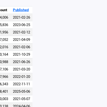
ount
Published
4,006
2021-02-26
5,836
2023-06-25
1,956
2021-02-12
7,052
2021-04-09
2,016
2021-02-06
0,164
2021-10-29
0,988
2021-06-26
7,106
2021-03-20
7,966
2022-01-20
6,343
2022-11-11
8,401
2025-05-06
0,003
2021-05-07
0,138
2024-04-06