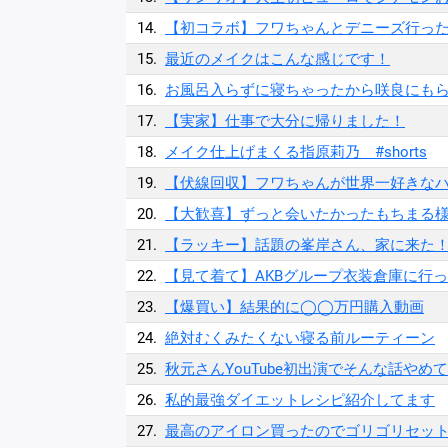
14.
【初コラボ】フワちゃんとデニーズ行っ
15.
最近のメイクはこんな感じです！
16.
お風呂入らずに寝ちゃったから咲良にも
17.
【実家】仕事で大分に帰りました！
18.
メイク仕上げまくる指原莉乃 #shorts
19.
【伏線回収】フワちゃんが世界一好きなハン
20.
【大歓喜】ずっと会いたかったもちまる
21.
【ラッキー】話題の峯岸さん、家に来た
22.
【見て着て】AKBグループ衣装倉庫に行
23.
【爆買い】結果的に◯◯万円購入動画
24.
絶対むくみたくない寝る前ルーティーン
25.
秋元さんYouTube初出演でそんな話やめ
26.
私的最強ダイエットレシピ紹介してます
27.
最高のアイロン買ったのでゴリゴリセッ