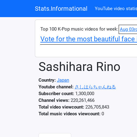
Stats.Informational
YouTube video statis
Top 100 K-Pop music videos for week:
Aug 03r
Vote for the most beautiful face 
Sashihara Rino
Country:
Japan
Youtube channel:
さしはらちゃんねる
Subscriber count:
1,300,000
Channel views:
220,261,466
Total video viewcount:
226,705,843
Total music videos viewcount:
0