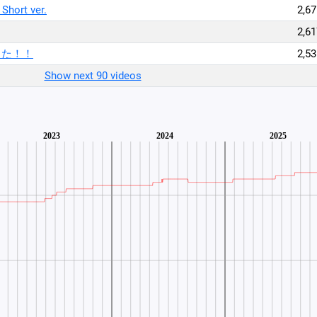
rt ver.
2,67
2,61
した！！
2,53
Show next 90 videos