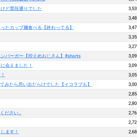
たけど普段通りでした
3,53
3,48
らったカップ麺食べる【終わってる】
3,47
3,35
3,27
バーガー【控えめおじさん】#shorts
3,09
様に会えました！
3,09
！！
3,05
ってみたら思い出だらけでした【イコラブも】
3,00
2,85
2,80
てください…
2,76
2,72
トします！
2,68