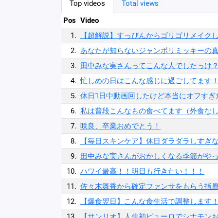
Top videos
Total views
Pos
Video
1.
【超解説】すっぴんからゴリゴリメイク
2.
あなたが知らないジャンボリミッキーの
3.
田中みな実さんってこんな人でしたっけ
4.
忙しめの日はこんな感じに過ごしてます
5.
休日1日中動画回したけど本当にオフすぎ
6.
私は普段こんなもの食べてます（外食なしv
7.
咲良、卒業おめでとう！
8.
【毎日スキンケア】休日ダラダラしすぎ
9.
田中みな実さんがおかしくなる季節がや
10.
ハワイ最高！！明日も行きたい！！！
11.
佐々木舞香から確定ファンサをもらう指原P😂
12.
【爆食翌日】こんな食生活で調整します
13.
【サンリオ】人生初ピューロでシナモンおじさ