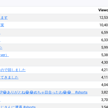
Viewc
します
12,53
真実
10,40
？
6,59
！
6,33
た
5,99
er）
5,38
4,30
なので回しました
4,21
ってきました
4,11
4,04
ありがとね😂😂めちゃ目合ったわ😂😂 #shorts
3,82
！
3,70
んに遭遇 #shorts
3,54