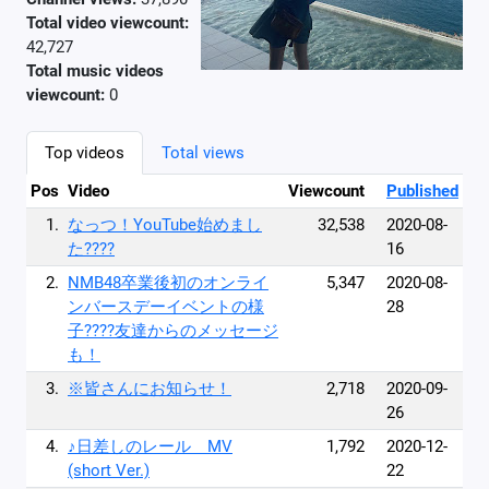
Total video viewcount:
42,727
Total music videos
viewcount:
0
Top videos
Total views
Pos
Video
Viewcount
Published
1.
なっつ！YouTube始めまし
32,538
2020-08-
た????
16
2.
NMB48卒業後初のオンライ
5,347
2020-08-
ンバースデーイベントの様
28
子????友達からのメッセージ
も！
3.
※皆さんにお知らせ！
2,718
2020-09-
26
4.
♪日差しのレール MV
1,792
2020-12-
(short Ver.)
22