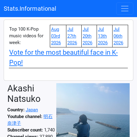
Stats.Informational
Top 100 K-Pop
Aug
Jul
Jul
Jul
Jul
music videos for
03rd
27th
20th
13th
06th
week:
2026
2026
2026
2026
2026
Vote for the most beautiful face in K-
Pop!
Akashi
Natsuko
Country:
Japan
Youtube channel:
明石
奈津子
Subscriber count:
1,740
Channel views:
37,890