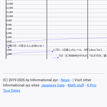
(C) 2019-2026 by Informational.xyz -
News
- | Visit other
Informational.xyz sites:
Japanese Date
-
Math stuff
-
K-Pop
Tour Dates