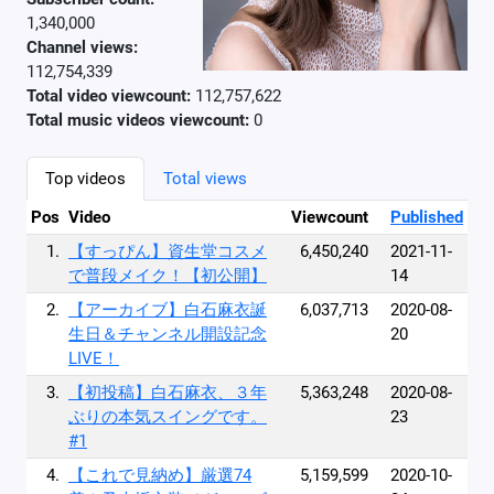
1,340,000
Channel views:
112,754,339
Total video viewcount:
112,757,622
Total music videos viewcount:
0
Top videos
Total views
Pos
Video
Viewcount
Published
1.
【すっぴん】資生堂コスメ
6,450,240
2021-11-
で普段メイク！【初公開】
14
2.
【アーカイブ】白石麻衣誕
6,037,713
2020-08-
生日＆チャンネル開設記念
20
LIVE！
3.
【初投稿】白石麻衣、３年
5,363,248
2020-08-
ぶりの本気スイングです。
23
#1
4.
【これで見納め】厳選74
5,159,599
2020-10-