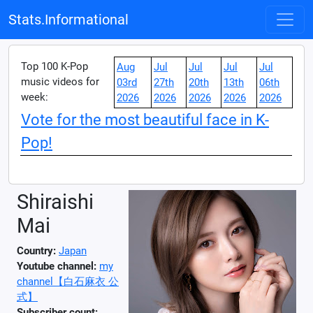
Stats.Informational
Top 100 K-Pop
Aug
Jul
Jul
Jul
Jul
music videos for
03rd
27th
20th
13th
06th
week:
2026
2026
2026
2026
2026
Vote for the most beautiful face in K-
Pop!
Shiraishi
Mai
Country:
Japan
Youtube channel:
my
channel【白石麻衣 公
式】
Subscriber count: