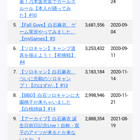
着！乃木坂衣装でガールズ
24
ルール【本人が踊ってみ
た】#10
5.
【Fall Guys】白石麻衣、ゲ
3,681,556
2020-09-
ーム実況やってみました。
04
【myGames】#3
6.
【ソロキャン】キャンプ道
3,253,432
2020-09-
具を揃えよう！【初挑戦】
11
#4
7.
【ソロキャン】白石麻衣、
3,183,184
2020-11-
ついに念願のソロキャン
14
プ！【のはずが…】#13
8.
【BBQ】白石ソロキャンに大
2,998,946
2020-11-
園桃子が来ちゃいました
21
【白桃姉妹】#14
9.
【アーカイブ】白石麻衣 誕
2,888,354
2021-08-
生日前日記念Live！自称・双
19
子のアイツが来るとか来な
いとか…？