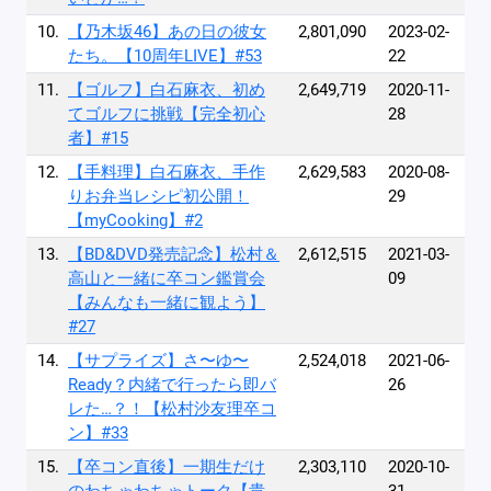
10.
【乃木坂46】あの日の彼女
2,801,090
2023-02-
たち。【10周年LIVE】#53
22
11.
【ゴルフ】白石麻衣、初め
2,649,719
2020-11-
てゴルフに挑戦【完全初心
28
者】#15
12.
【手料理】白石麻衣、手作
2,629,583
2020-08-
りお弁当レシピ初公開！
29
【myCooking】#2
13.
【BD&DVD発売記念】松村＆
2,612,515
2021-03-
高山と一緒に卒コン鑑賞会
09
【みんなも一緒に観よう】
#27
14.
【サプライズ】さ〜ゆ〜
2,524,018
2021-06-
Ready？内緒で行ったら即バ
26
レた…？！【松村沙友理卒コ
ン】#33
15.
【卒コン直後】一期生だけ
2,303,110
2020-10-