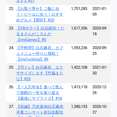
ます】#21
22.
【お取り寄せ】ご飯に合
1,701,283
2021-01-
う！ビールに合う！おすす
09
めグルメ【開封】#20
23.
【VRホラー】白石絶叫！だ
1,617,356
2020-09-
るまさんがころんだ
18
【myGames】#5
24.
【手料理】白石麻衣、カフ
1,593,236
2020-09-
ェメニュー作りに挑戦！
25
【myCooking】#6
25.
【宅トレ】白石麻衣、エク
1,422,108
2021-01-
ササイズします【竹脇まり
30
な】#23
26.
【一人忘年会】食べて飲ん
1,413,118
2020-12-
で激動の一年を振り返る
26
【最後にサプライズ】#18
27.
【前編】乃木坂46白石麻衣
1,380,153
2020-10-
卒業コンサート前日生配信
27