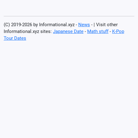
(C) 2019-2026 by Informational.xyz -
News
- | Visit other
Informational.xyz sites:
Japanese Date
-
Math stuff
-
K-Pop
Tour Dates