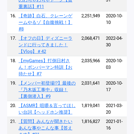
のわちゃわちゃトーク【貴
31
重裏話】#11
16.
【奇跡】白石、クレーンゲ
2,251,949
2020-10-
ームやるゾ【自腹挑戦！】
10
#8
17.
【オフの日】ディズニーラ
2,068,471
2022-04-
ンドに行ってきました！
30
【Vlog】＃42
18.
【myGames】打倒日村さ
2,035,966
2020-10-
ん！ボンバーマン特訓【お
03
待たせ】#7
19.
【メンバー初登場!?】最後の
2,031,641
2020-10-
『乃木坂工事中』収録！
17
【裏側潜入】#9
20.
【ASMR】咀嚼＆言ってほし
1,819,041
2021-03-
い台詞【ヘッドホン推奨】
20
21.
【質問】みんなが聞きたい
1,816,827
2021-01-
あんな事やこんな事【答え
16