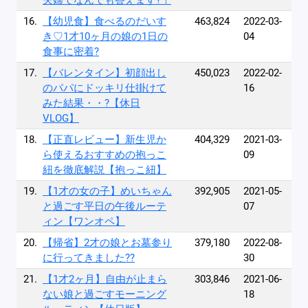
夫婦でなんでも答えます?！
16.
【幼児食】食べるのだいす
463,824
2022-03-
き♡1才10ヶ月の娘の1日の
04
食事に密着?
17.
【バレンタイン】初顔出し
450,023
2022-02-
のパパにドッキリ仕掛けて
16
みた結果・・?【休日
VLOG】
18.
【正直レビュー】新生児か
404,329
2021-03-
ら使えるおすすめの抱っこ
09
紐を徹底解説【抱っこ紐】
19.
【1才の女の子】めいちゃん
392,905
2021-05-
と過ごす平日の午後ルーテ
07
ィン【ワンオペ】
20.
【帰省】2才の娘とお墓参り
379,180
2022-08-
に行ってきました??
30
21.
【1才2ヶ月】自由が止まら
303,846
2021-06-
ない娘と過ごすモーニング
18