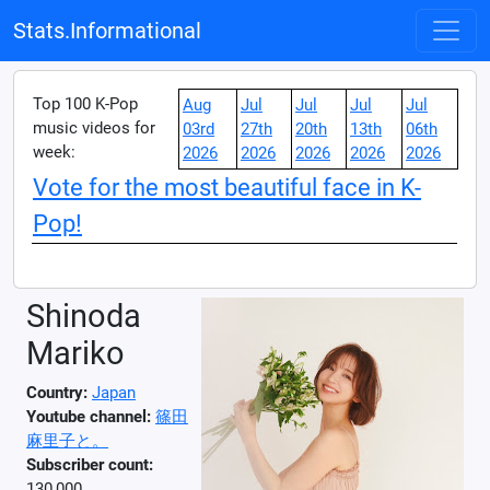
Stats.Informational
Top 100 K-Pop
Aug
Jul
Jul
Jul
Jul
music videos for
03rd
27th
20th
13th
06th
week:
2026
2026
2026
2026
2026
Vote for the most beautiful face in K-
Pop!
Shinoda
Mariko
Country:
Japan
Youtube channel:
篠田
麻里子と。
Subscriber count:
130,000