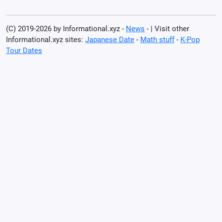
(C) 2019-2026 by Informational.xyz -
News
- | Visit other
Informational.xyz sites:
Japanese Date
-
Math stuff
-
K-Pop
Tour Dates