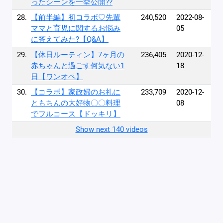
ったシーンを一挙公開??
28.
【前半編】初コラボ♡先輩
240,520
2022-08-
ママと育児に関するお悩み
05
に答えてみた?【Q&A】
29.
【休日ルーティン】7ヶ月の
236,405
2020-12-
赤ちゃんと過ごす何気ない1
18
日【ワンオペ】
30.
【コラボ】家政婦のお礼に
233,709
2020-12-
ともちんの大好物〇〇料理
08
でフルコース【ドッキリ】
Show next 140 videos