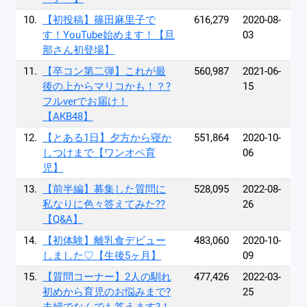
10.
【初投稿】篠田麻里子で
616,279
2020-08-
す！YouTube始めます！【旦
03
那さん初登場】
11.
【卒コン第二弾】これが最
560,987
2021-06-
後の上からマリコかも！？?
15
フルverでお届け！
【AKB48】
12.
【とある1日】夕方から寝か
551,864
2020-10-
しつけまで【ワンオペ育
06
児】
13.
【前半編】募集した質問に
528,095
2022-08-
私なりに色々答えてみた??
26
【Q&A】
14.
【初体験】離乳食デビュー
483,060
2020-10-
しました♡【生後5ヶ月】
09
15.
【質問コーナー】2人の馴れ
477,426
2022-03-
初めから育児のお悩みまで?
25