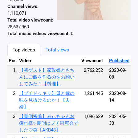
Channel views:
1,110,071
Total video viewcount:
28,637,960
Total music videos viewcount:
0
Top videos
Total views
Pos
Video
Viewcount
Published
1.
【初ゲスト】家政婦ともち
2,762,252
2020-09-
んにご飯を作るのをお願い
08
してみた！【料理】
2.
【プチドッキリ】母と嫁の
1,261,445
2020-08-
味を見抜けるのか！【夫
14
婦】
3.
【裏側密着】みぃちゃんお
1,096,629
2021-05-
疲れ様✨裏側はプチ同窓会で
30
した♡笑【AKB48】