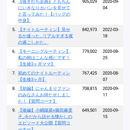
4.
【抜き打ち企画】ともちん
905,029
2020-09-
にいきなりカバンを見せて
04
と言ってみた！【バッグの
中身】
5.
【ナイトルーティン】見せ
842,973
2022-03-
るか迷った…リアルすぎる夜
18
の過ごしかた。
6.
【モーニングルーティン】
779,002
2020-08-
私の朝はこんな感じです！
25
【生後3ヶ月ママ】
7.
初めてのナイトルーティン
767,425
2020-08-
【生後3ヶ月】
07
8.
【前編】にゃんまりファン
708,815
2020-09-
のみなさんお待たせしまし
11
た！【質問コーナ】
9.
【後編】小嶋陽菜×篠田麻里
649,501
2020-09-
子_今だから話せる懐かしの
15
エピソード大公開【質問コ
ーナー】