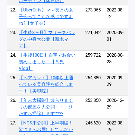
ルーティン【休日版】
22.
【UberEats】ママ友との女
273,065
2022-08-
子会ってこんな感じですよ
12
ね?【女子会】
23.
【生後3ヶ月】マザーズバッ
271,042
2020-09-
グの中身大公開【新米マ
01
マ】
24.
【生後100日】自宅でお食い
259,722
2020-08-
初めしました！【育児
28
Vlog】
25.
【ヘアカット】10年以上通
254,880
2020-09-
っている美容院を紹介しま
29
す！【美容院】
26.
【年末大掃除】散らりまく
253,850
2020-12-
りの部屋を大公開・・・ひ
29
たすら掃除します????
27.
【NG&未公開】上半期編！
245,620
2022-08-
皆さまへお届けしていなか
19