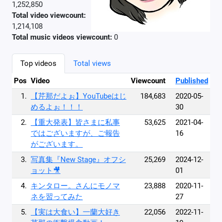
1,252,850
Total video viewcount:
1,214,108
Total music videos viewcount:
0
Top videos
Total views
Pos
Video
Viewcount
Published
1.
【芹那だよぉ】YouTubeはじ
184,683
2020-05-
めるよぉ！！！
30
2.
【重大発表】皆さまに私事
53,625
2021-04-
ではございますが、ご報告
16
がございます。
3.
写真集『New Stage』オフシ
25,269
2024-12-
ョット🎥
01
4.
キンタロー。さんにモノマ
23,888
2020-11-
ネを習ってみた
27
5.
【実は大食い】一蘭大好き
22,056
2022-11-