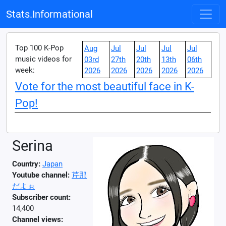
Stats.Informational
Top 100 K-Pop
Aug
Jul
Jul
Jul
Jul
music videos for
03rd
27th
20th
13th
06th
week:
2026
2026
2026
2026
2026
Vote for the most beautiful face in K-
Pop!
Serina
Country:
Japan
Youtube channel:
芹那
だよぉ
Subscriber count:
14,400
Channel views: