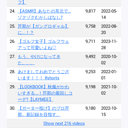
フ】
24.
【ASMR】あなたの耳元で…
9,817
2022-05-
ゾクゾクむかしばなし?
14
25.
芹那が【ガングロギャル】
9,758
2022-08-
に...！？
20
26.
【ゴルフ女子】ゴルフウェ
9,711
2023-11-
アって可愛いよね♡
28
27.
もう、やけになってき
9,492
2020-10-
た、、、
02
28.
あけましておめでとうござ
9,253
2022-01-
います！！！ #shorts
01
29.
【LOOKBOOK】秋服がかわ
9,198
2021-10-
いすぎる...！芹那の着回しコ
02
ーデ?【LAYMEE】
30.
【ガーター投げ】のプロ芹
9,180
2022-10-
那。新記録を目指す。
15
Show next 216 videos