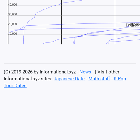
(C) 2019-2026 by Informational.xyz -
News
- | Visit other
Informational.xyz sites:
Japanese Date
-
Math stuff
-
K-Pop
Tour Dates