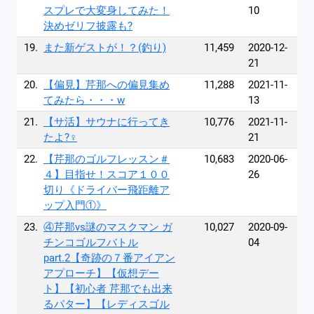
スプレで大変身してみた！
10
決めゼリフ披露も?
19.
また新ゲストが！？(釣り)
11,459
2020-12-
21
20.
【偏見】芹那への偏見集め
11,288
2021-11-
てみたら・・・w
13
21.
【サ活】サウナに行ってき
10,776
2021-11-
たよ?‍♀️
21
22.
【芹那のゴルフレッスン＃
10,683
2020-06-
４】目指せ！スコア１００
26
切り《ドライバー飛距離ア
ップ入門①》
23.
④芹那vs謎のマスクマン ガ
10,027
2020-09-
チンコゴルフバトル
04
part.2【奇跡の７番アイアン
アプローチ】【仮想デー
ト】【初心者 芹那でも出来
るパター】【レディスゴル