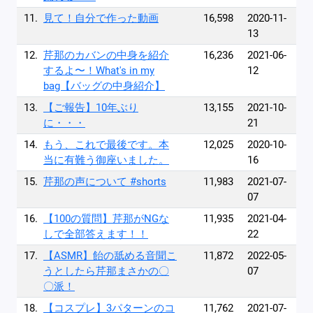
11.
見て！自分で作った動画
16,598
2020-11-
13
12.
芹那のカバンの中身を紹介
16,236
2021-06-
するよ〜！What's in my
12
bag【バッグの中身紹介】
13.
【ご報告】10年ぶり
13,155
2021-10-
に・・・
21
14.
もう、これで最後です。本
12,025
2020-10-
当に有難う御座いました。
16
15.
芹那の声について #shorts
11,983
2021-07-
07
16.
【100の質問】芹那がNGな
11,935
2021-04-
しで全部答えます！！
22
17.
【ASMR】飴の舐める音聞こ
11,872
2022-05-
うとしたら芹那まさかの〇
07
〇派！
18.
【コスプレ】3パターンのコ
11,762
2021-07-