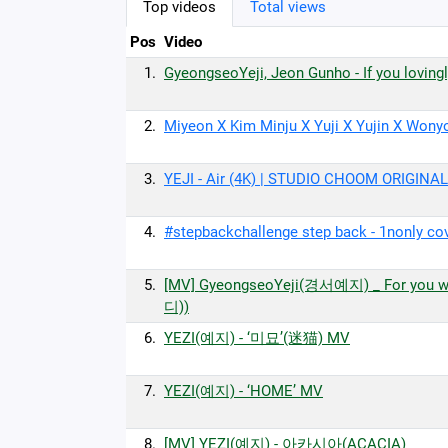
Top videos
Total views
Pos
Video
1.
GyeongseoYeji, Jeon Gunho - If you loving
2.
Miyeon X Kim Minju X Yuji X Yujin X Wo
3.
YEJI - Air (4K) | STUDIO CHOOM ORIGINAL
4.
#stepbackchallenge step back - 1nonly 
5.
[MV] GyeongseoYeji(경서예지) _ For you 
디))
6.
YEZI(예지) - ‘미묘’(迷猫) MV
7.
YEZI(예지) - ‘HOME’ MV
8.
[MV] YEZI(예지) - 아카시아(ACACIA)