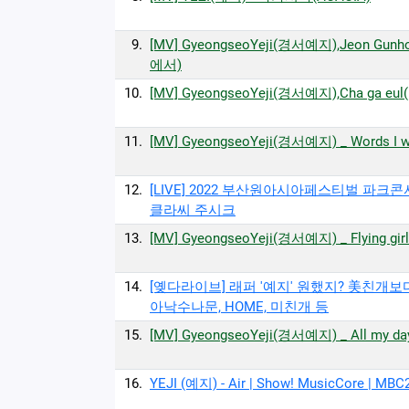
9.
[MV] GyeongseoYeji(경서예지),Jeon Gunh
에서)
10.
[MV] GyeongseoYeji(경서예지),Cha ga eu
11.
[MV] GyeongseoYeji(경서예지) _ Words
12.
[LIVE] 2022 부산원아시아페스티벌 파크콘서
클라씨 주시크
13.
[MV] GyeongseoYeji(경서예지) _ Flying g
14.
[옞다라이브] 래퍼 '예지' 원했지? 美친개보다 강
아낙수나문, HOME, 미친개 등
15.
[MV] GyeongseoYeji(경서예지) _ All my
16.
YEJI (예지) - Air | Show! MusicCore | M