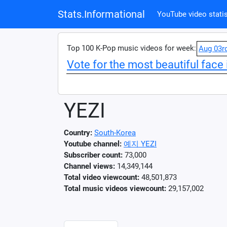
Stats.Informational
YouTube video statis
Top 100 K-Pop music videos for week:
Aug 03r
Vote for the most beautiful face 
YEZI
Country:
South-Korea
Youtube channel:
예지 YEZI
Subscriber count:
73,000
Channel views:
14,349,144
Total video viewcount:
48,501,873
Total music videos viewcount:
29,157,002