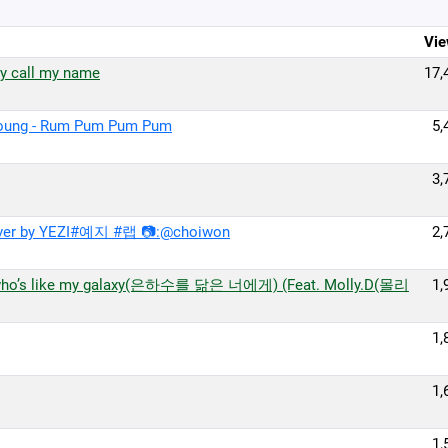
Vie
ly call my name
17,
nyoung - Rum Pum Pum Pum
5,
3,
cover by YEZI#예지 #랩 📷:@choiwon
2,
who’s like my galaxy(은하수를 닮은 너에게) (Feat. Molly.D(몰리
1,
1,
1,
1,