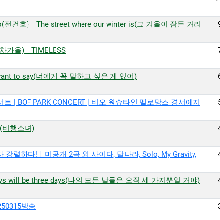
o(전건호) _ The street where our winter is(그 겨울이 잠든 거리
l(차가을) _ TIMELESS
 I want to say(너에게 꼭 말하고 싶은 게 있어)
트 | BOF PARK CONCERT | 비오 원슈타인 멜로망스 경서예지
irl(비행소녀)
렬하다!ㅣ미공개 2곡 외 사이다, 달나라, Solo, My Gravity,
 days will be three days(나의 모든 날들은 오직 세 가지뿐일 거야)
BC250315방송