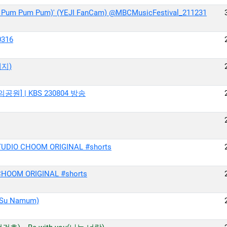
Pum Pum)' (YEJI FanCam) @MBCMusicFestival_211231
0316
예지)
공원] | KBS 230804 방송
 CHOOM ORIGINAL #shorts
OOM ORIGINAL #shorts
 Su Namum)