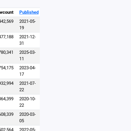
wcount
Published
442,569
2021-05-
19
477,188
2021-12-
31
780,341
2025-03-
11
754,175
2023-04-
17
932,994
2021-07-
22
864,399
2020-10-
22
608,339
2020-03-
05
502,564
2022-05-