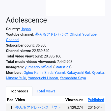
Adolescence
Country:
Japan
Youtube channel:
夢みるアドレセンス Official YouTube
Channel
Subscriber count:
36,800
Channel views:
22,539,540
Total video viewcount:
20,885,166
Total music videos viewcount:
7,442,903
Instagram:
yumeado.official
(
Statistics
)
Members:
Ogino Karin
,
Shida Yuumi
,
Kobayashi Rei
,
Kyouka
,
Minase Yuki
,
Yamaguchi Hanon
,
Yamashita Saya
Top videos
Total views
Pos
Video
Viewcount
Published
1.
夢みるアドレセンス 『ファ
3,129,274
2016-04-