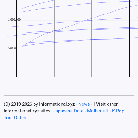
(C) 2019-2026 by Informational.xyz -
News
- | Visit other
Informational.xyz sites:
Japanese Date
-
Math stuff
-
K-Pop
Tour Dates