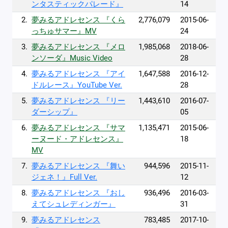
ンタスティックパレード』
14
2.
夢みるアドレセンス 『くら
2,776,079
2015-06-
っちゅサマー』MV
24
3.
夢みるアドレセンス 『メロ
1,985,068
2018-06-
ンソーダ』Music Video
28
4.
夢みるアドレセンス 『アイ
1,647,588
2016-12-
ドルレース』YouTube Ver.
28
5.
夢みるアドレセンス 『リー
1,443,610
2016-07-
ダーシップ』
05
6.
夢みるアドレセンス 『サマ
1,135,471
2015-06-
ーヌード・アドレセンス』
18
MV
7.
夢みるアドレセンス 『舞い
944,596
2015-11-
ジェネ！』Full Ver.
12
8.
夢みるアドレセンス 『おし
936,496
2016-03-
えてシュレディンガー』
31
9.
夢みるアドレセンス
783,485
2017-10-