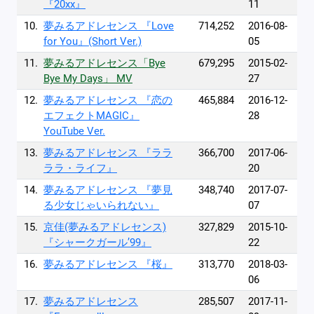
『20xx』
11
10.
夢みるアドレセンス 『Love
714,252
2016-08-
for You』(Short Ver.)
05
11.
夢みるアドレセンス「Bye
679,295
2015-02-
Bye My Days」 MV
27
12.
夢みるアドレセンス 『恋の
465,884
2016-12-
エフェクトMAGIC』
28
YouTube Ver.
13.
夢みるアドレセンス 『ララ
366,700
2017-06-
ララ・ライフ』
20
14.
夢みるアドレセンス 『夢見
348,740
2017-07-
る少女じゃいられない』
07
15.
京佳(夢みるアドレセンス)
327,829
2015-10-
『シャークガール’99』
22
16.
夢みるアドレセンス 『桜』
313,770
2018-03-
06
17.
夢みるアドレセンス
285,507
2017-11-