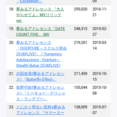
『Exceeeed!!』
09
18.
夢みるアドレセンス 『大人
259,020
2016-11-
やらせてよ』MVリリック
21
ver.
19.
夢みるアドレセンス「DATE
248,313
2015-02-
COUNT FIVE」 MV
27
20.
夢みるアドレセンス
219,201
2015-03-
「OVERTURE～ステルス部会
14
25:00(LIVE)」 / Yumemiru
Adolescence - Overture～
Stealth Bukai 25:00(LIVE)
21.
志田友美(夢みるアドレセン
211,459
2015-10-
ス) 『Butterfly Effect』
15
22.
荻野可鈴(夢みるアドレセン
155,044
2015-10-
ス) 『トーキョー・デリシャ
08
ス・ランデブー』
23.
とにかく明るい安村×夢みる
138,009
2015-07-
アドレセンス 『サマーヌー
07