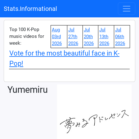
Stats.Informational
Top 100 K-Pop
Aug
Jul
Jul
Jul
Jul
music videos for
03rd
27th
20th
13th
06th
week:
2026
2026
2026
2026
2026
Vote for the most beautiful face in K-
Pop!
Yumemiru