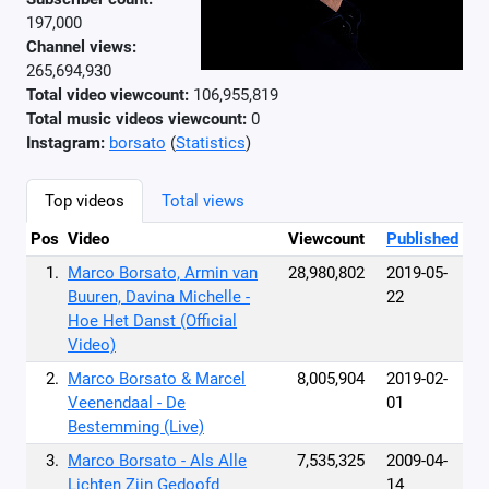
197,000
Channel views:
265,694,930
Total video viewcount:
106,955,819
Total music videos viewcount:
0
Instagram:
borsato
(
Statistics
)
Top videos
Total views
Pos
Video
Viewcount
Published
1.
Marco Borsato, Armin van
28,980,802
2019-05-
Buuren, Davina Michelle -
22
Hoe Het Danst (Official
Video)
2.
Marco Borsato & Marcel
8,005,904
2019-02-
Veenendaal - De
01
Bestemming (Live)
3.
Marco Borsato - Als Alle
7,535,325
2009-04-
Lichten Zijn Gedoofd
14