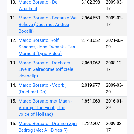
10.
Marco Borsato - De
3,102,398
2009-03-
Waarheid
17
11.
Marco Borsato - Because We
2,964,650
2009-03-
Believe (Duet met Andrea
17
Bocelli)
12.
Marco Borsato, Rolf
2,143,052
2021-03-
Sanchez, John Ewbank - Een
09
Moment (Lyric Video)
13.
Marco Borsato - Dochters
2,068,062
2008-12-
Live in Gelredome (officiële
17
videoclip)
14.
Marco Borsato - Voorbij
2,019,977
2009-03-
(Duet met Do)
20
15.
Marco Borsato met Maan -
1,851,068
2016-01-
Voorbij (The Final | The
29
voice of Holland)
16.
Marco Borsato - Dromen Zijn
1,722,207
2009-03-
Bedrog (Met Ali-B Yes-R)
17