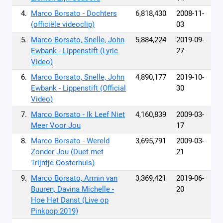
4.
Marco Borsato - Dochters
6,818,430
2008-11-
(officiële videoclip)
03
5.
Marco Borsato, Snelle, John
5,884,224
2019-09-
Ewbank - Lippenstift (Lyric
27
Video)
6.
Marco Borsato, Snelle, John
4,890,177
2019-10-
Ewbank - Lippenstift (Official
30
Video)
7.
Marco Borsato - Ik Leef Niet
4,160,839
2009-03-
Meer Voor Jou
17
8.
Marco Borsato - Wereld
3,695,791
2009-03-
Zonder Jou (Duet met
21
Trijntje Oosterhuis)
9.
Marco Borsato, Armin van
3,369,421
2019-06-
Buuren, Davina Michelle -
20
Hoe Het Danst (Live op
Pinkpop 2019)