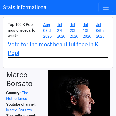
Stats.Informational
Top 100 K-Pop
Aug
Jul
Jul
Jul
Jul
music videos for
03rd
27th
20th
13th
06th
week:
2026
2026
2026
2026
2026
Vote for the most beautiful face in K-
Pop!
Marco
Borsato
Country:
The
Netherlands
Youtube channel:
Marco Borsato
Subscriber count: