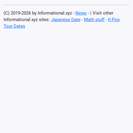
(C) 2019-2026 by Informational.xyz -
News
- | Visit other
Informational.xyz sites:
Japanese Date
-
Math stuff
-
K-Pop
Tour Dates