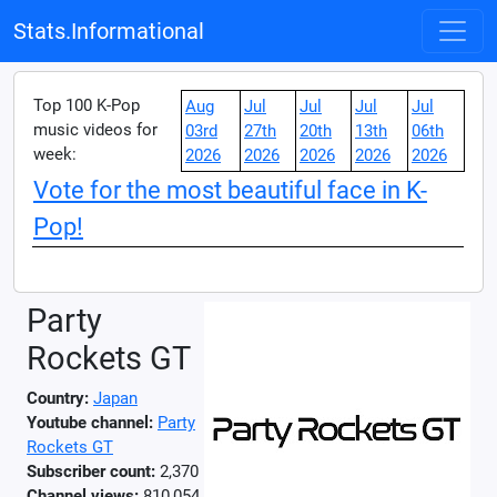
Stats.Informational
Top 100 K-Pop
Aug
Jul
Jul
Jul
Jul
music videos for
03rd
27th
20th
13th
06th
week:
2026
2026
2026
2026
2026
Vote for the most beautiful face in K-
Pop!
Party
Rockets GT
Country:
Japan
Youtube channel:
Party
Rockets GT
Subscriber count:
2,370
Channel views:
810,054