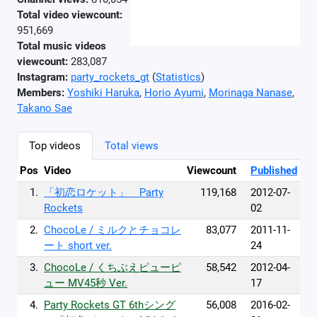
Total video viewcount:
951,669
Total music videos
viewcount:
283,087
Instagram:
party_rockets_gt
(
Statistics
)
Members:
Yoshiki Haruka
,
Horio Ayumi
,
Morinaga Nanase
,
Takano Sae
Top videos
Total views
Pos
Video
Viewcount
Published
1.
「初恋ロケット」 Party
119,168
2012-07-
Rockets
02
2.
ChocoLe / ミルクとチョコレ
83,077
2011-11-
ート short ver.
24
3.
ChocoLe / くちぶえピューピ
58,542
2012-04-
ュー MV45秒 Ver.
17
4.
Party Rockets GT 6thシング
56,008
2016-02-