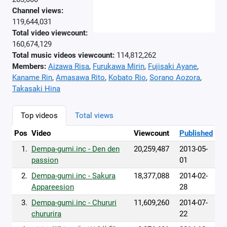
Channel views:
119,644,031
Total video viewcount:
160,674,129
Total music videos viewcount:
114,812,262
Members:
Aizawa Risa
,
Furukawa Mirin
,
Fujisaki Ayane
,
Kaname Rin
,
Amasawa Rito
,
Kobato Rio
,
Sorano Aozora
,
Takasaki Hina
Top videos
Total views
Pos
Video
Viewcount
Published
1.
Dempa-gumi.inc - Den den
20,259,487
2013-05-
passion
01
2.
Dempa-gumi.inc - Sakura
18,377,088
2014-02-
Appareesion
28
3.
Dempa-gumi.inc - Chururi
11,609,260
2014-07-
chururira
22