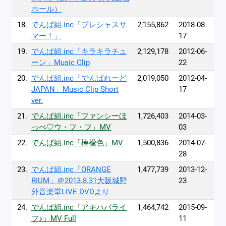
ホール）
18.
でんぱ組.inc「プレシャスサ
2,155,862
2018-08-
マー！」
17
19.
でんぱ組.inc「キラキラチュ
2,129,178
2012-06-
ーン」Music Clip
22
20.
でんぱ組.inc「でんぱれーど
2,019,050
2012-04-
JAPAN」Music Clip Short
17
ver.
21.
でんぱ組.inc「ファンシーほ
1,726,403
2014-03-
っぺ♡ウ・フ・フ」MV
03
22.
でんぱ組.inc「檸檬色」MV
1,500,836
2014-07-
28
23.
でんぱ組.inc「ORANGE
1,477,739
2013-12-
RIUM」＠2013.8.31大阪城野
23
外音楽堂LIVE DVDより
24.
でんぱ組.inc「アキハバライ
1,464,742
2015-09-
フ♪」MV Full
11