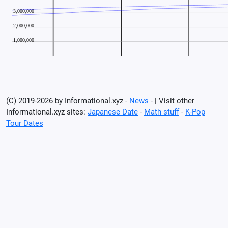
(C) 2019-2026 by Informational.xyz -
News
- | Visit other
Informational.xyz sites:
Japanese Date
-
Math stuff
-
K-Pop
Tour Dates