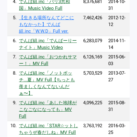
4.
でんぱ組.inc「バリ3共和
8,376,681
2014-10-
国」Music Video Full
31
5.
【生きる場所なんてどこに
7,462,426
2012-12-
もなかった】でんぱ
12
組.inc「W.W.D」Full ver.
6.
でんぱ組.inc「でんぱーりー
6,283,079
2014-11-
ナイト」Music Video
14
7.
でんぱ組.inc「おつかれサマ
6,126,169
2015-06-
ー！」MV Full
03
8.
でんぱ組.inc「ノットボッ
5,703,529
2013-07-
チ...夏」MV Full【ちっとも
27
羨ましくなんてないんだ
ぁ〜】
9.
でんぱ組.inc「あした地球が
4,096,225
2015-08-
こなごなになっても」MV
31
Full
10.
でんぱ組.inc「STAR☆ットし
3,763,192
2016-03-
ちゃうぜ春だしね」MV Full
25