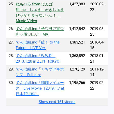
25.
ねもぺろ from でんぱ
1,427,983
2020-02-
組.inc「しゅきしゅきしゅき
22
ぴ♡がとまらないっ…！」
Music Video
26.
でんぱ組.inc「子♡丑♡寅♡
1,412,842
2019-05-
卯♡辰♡巳♡」MV
25
27.
でんぱ組.inc「破！ to the
1,383,521
2016-04-
Future」LIVE Ver.
15
28.
でんぱ組.inc「W.W.D」
1,363,892
2013-01-
2013.1.20 in ZEPP TOKYO
21
29.
でんぱ組.inc「くちづけキボ
1,270,129
2011-12-
ンヌ」Full size
14
30.
でんぱ組.inc「絢爛マイユー
1,195,266
2019-02-
ス」Live Movie（2019.1.7 at
22
日本武道館）
Show next 161 videos