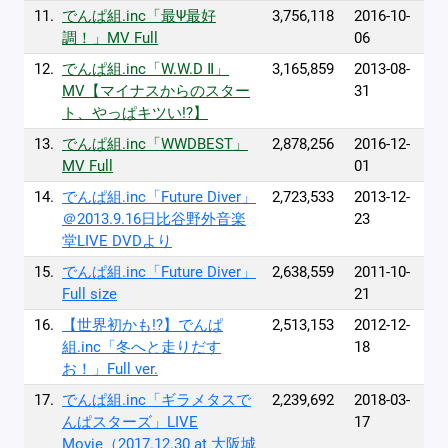
11.
でんぱ組.inc「最Ψ最好
3,756,118
2016-10-
調！」MV Full
06
12.
でんぱ組.inc「W.W.D Ⅱ」
3,165,859
2013-08-
MV【マイナスからのスター
31
ト、やっぱキツい!?】
13.
でんぱ組.inc「WWDBEST」
2,878,256
2016-12-
MV Full
01
14.
でんぱ組.inc「Future Diver」
2,723,533
2013-12-
＠2013.9.16日比谷野外音楽
23
堂LIVE DVDより
15.
でんぱ組.inc「Future Diver」
2,638,559
2011-10-
Full size
21
16.
【世界初かも!?】でんぱ
2,513,153
2012-12-
組.inc「冬へと走りだす
18
お！」Full ver.
17.
でんぱ組.inc「ギラメタスで
2,239,692
2018-03-
んぱスターズ」LIVE
17
Movie（2017.12.30 at 大阪城