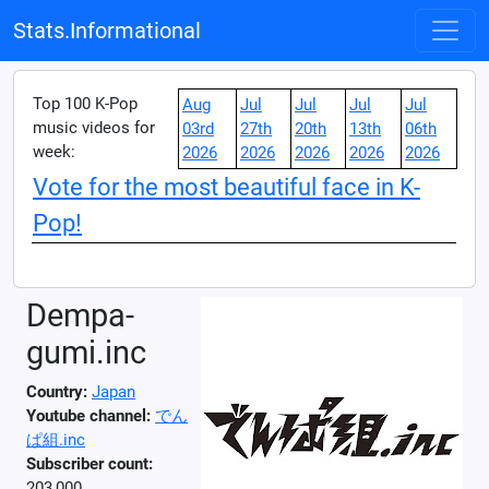
Stats.Informational
Top 100 K-Pop
Aug
Jul
Jul
Jul
Jul
music videos for
03rd
27th
20th
13th
06th
week:
2026
2026
2026
2026
2026
Vote for the most beautiful face in K-
Pop!
Dempa-
gumi.inc
Country:
Japan
Youtube channel:
でん
ぱ組.inc
Subscriber count:
203,000