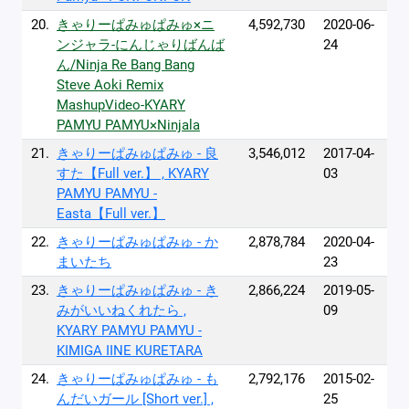
20.
きゃりーぱみゅぱみゅ×ニ
4,592,730
2020-06-
ンジャラ-にんじゃりばんば
24
ん/Ninja Re Bang Bang
Steve Aoki Remix
MashupVideo-KYARY
PAMYU PAMYU×Ninjala
21.
きゃりーぱみゅぱみゅ - 良
3,546,012
2017-04-
すた【Full ver.】 , KYARY
03
PAMYU PAMYU -
Easta【Full ver.】
22.
きゃりーぱみゅぱみゅ - か
2,878,784
2020-04-
まいたち
23
23.
きゃりーぱみゅぱみゅ - き
2,866,224
2019-05-
みがいいねくれたら ,
09
KYARY PAMYU PAMYU -
KIMIGA IINE KURETARA
24.
きゃりーぱみゅぱみゅ - も
2,792,176
2015-02-
んだいガール [Short ver.] ,
25