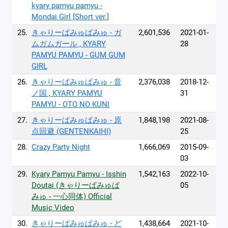
kyary pamyu pamyu -
Mondai Girl [Short ver.]
25.
きゃりーぱみゅぱみゅ - ガ
2,601,536
2021-01-
ムガムガール , KYARY
28
PAMYU PAMYU - GUM GUM
GIRL
26.
きゃりーぱみゅぱみゅ - 音
2,376,038
2018-12-
ノ国 , KYARY PAMYU
31
PAMYU - OTO NO KUNI
27.
きゃりーぱみゅぱみゅ - 原
1,848,198
2021-08-
点回避 (GENTENKAIHI)
25
28.
Crazy Party Night
1,666,069
2015-09-
03
29.
Kyary Pamyu Pamyu - Isshin
1,542,163
2022-10-
Doutai (きゃりーぱみゅぱ
05
みゅ - 一心同体) Official
Music Video
30.
きゃりーぱみゅぱみゅ - ど
1,438,664
2021-10-