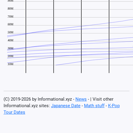
(C) 2019-2026 by Informational.xyz -
News
- | Visit other
Informational.xyz sites:
Japanese Date
-
Math stuff
-
K-Pop
Tour Dates