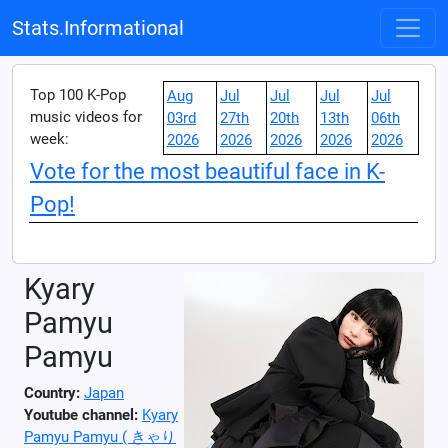
Stats.Informational
Top 100 K-Pop
Aug
Jul
Jul
Jul
Jul
music videos for
03rd
27th
20th
13th
06th
week:
2026
2026
2026
2026
2026
Vote for the most beautiful face in K-
Pop!
Kyary
Pamyu
Pamyu
Country:
Japan
Youtube channel:
Kyary
Pamyu Pamyu ( きゃり