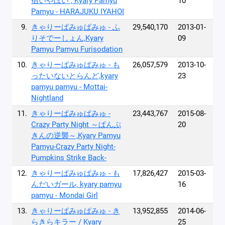
宿いやほい , Kyary Pamyu
10
Pamyu - HARAJUKU IYAHOI
9.
きゃりーぱみゅぱみゅ - ふ
29,540,170
2013-01-
りそでーしょん,Kyary
09
Pamyu Pamyu Furisodation
10.
きゃりーぱみゅぱみゅ - も
26,057,579
2013-10-
ったいないとらんど,kyary
23
pamyu pamyu - Mottai-
Nightland
11.
きゃりーぱみゅぱみゅ -
23,443,767
2015-08-
Crazy Party Night ～ぱんぷ
20
きんの逆襲～,Kyary Pamyu
Pamyu-Crazy Party Night-
Pumpkins Strike Back-
12.
きゃりーぱみゅぱみゅ - も
17,826,427
2015-03-
んだいガール, kyary pamyu
16
pamyu - Mondai Girl
13.
きゃりーぱみゅぱみゅ - き
13,952,855
2014-06-
らきらキラー / Kyary
25