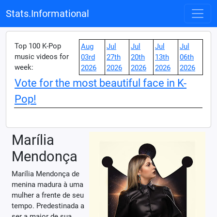
Stats.Informational
Top 100 K-Pop
Aug
Jul
Jul
Jul
Jul
music videos for
03rd
27th
20th
13th
06th
week:
2026
2026
2026
2026
2026
Vote for the most beautiful face in K-
Pop!
Marília
Mendonça
Marília Mendonça de
menina madura à uma
mulher a frente de seu
tempo. Predestinada a
ser a maior de sua