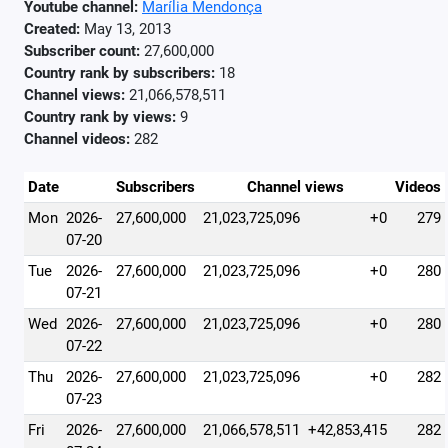
Youtube channel:
Marília Mendonça
Created:
May 13, 2013
Subscriber count:
27,600,000
Country rank by subscribers:
18
Channel views:
21,066,578,511
Country rank by views:
9
Channel videos:
282
Date
Subscribers
Channel views
Videos
Mon
2026-
27,600,000
21,023,725,096
+0
279
07-20
Tue
2026-
27,600,000
21,023,725,096
+0
280
07-21
Wed
2026-
27,600,000
21,023,725,096
+0
280
07-22
Thu
2026-
27,600,000
21,023,725,096
+0
282
07-23
Fri
2026-
27,600,000
21,066,578,511
+42,853,415
282