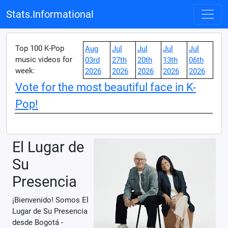
Stats.Informational
Top 100 K-Pop
Aug
Jul
Jul
Jul
Jul
music videos for
03rd
27th
20th
13th
06th
week:
2026
2026
2026
2026
2026
Vote for the most beautiful face in K-
Pop!
El Lugar de
Su
Presencia
¡Bienvenido! Somos El
Lugar de Su Presencia
desde Bogotá -