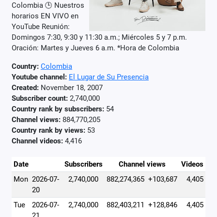
Colombia 🕒 Nuestros
horarios EN VIVO en
YouTube Reunión:
Domingos 7:30, 9:30 y 11:30 a.m.; Miércoles 5 y 7 p.m.
Oración: Martes y Jueves 6 a.m. *Hora de Colombia
Country:
Colombia
Youtube channel:
El Lugar de Su Presencia
Created:
November 18, 2007
Subscriber count:
2,740,000
Country rank by subscribers:
54
Channel views:
884,770,205
Country rank by views:
53
Channel videos:
4,416
Date
Subscribers
Channel views
Videos
Mon
2026-07-
2,740,000
882,274,365
+103,687
4,405
20
Tue
2026-07-
2,740,000
882,403,211
+128,846
4,405
21