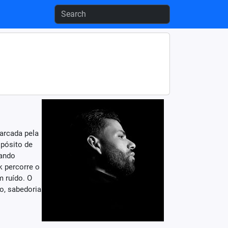
arcada pela
opósito de
mando
k percorre o
m ruído. O
o, sabedoria