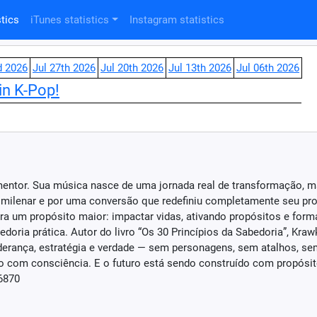
tics
iTunes statistics
Instagram statistics
d 2026
Jul 27th 2026
Jul 20th 2026
Jul 13th 2026
Jul 06th 2026
in K-Pop!
 mentor. Sua música nasce de uma jornada real de transformação, m
ia milenar e por uma conversão que redefiniu completamente seu pr
para um propósito maior: impactar vidas, ativando propósitos e for
doria prática. Autor do livro “Os 30 Princípios da Sabedoria”, Kraw
iderança, estratégia e verdade — sem personagens, sem atalhos, se
ido com consciência. E o futuro está sendo construído com propósit
-6870