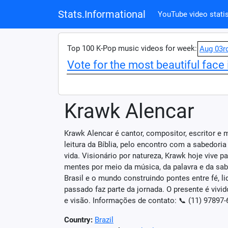
Stats.Informational
YouTube video statis
Top 100 K-Pop music videos for week:
Aug 03r
Vote for the most beautiful face 
Krawk Alencar
Krawk Alencar é cantor, compositor, escritor e
leitura da Bíblia, pelo encontro com a sabedor
vida. Visionário por natureza, Krawk hoje vive 
mentes por meio da música, da palavra e da sabe
Brasil e o mundo construindo pontes entre fé, l
passado faz parte da jornada. O presente é viv
e visão. Informações de contato: 📞 (11) 97897
Country:
Brazil