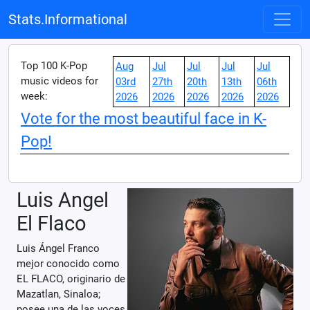
Stats.Informational
Top 100 K-Pop
Aug
Jul
Jul
Jul
Jul
music videos for
03rd
27th
20th
13th
06th
week:
2026
2026
2026
2026
2026
Vote for the most beautiful face in K-
Pop!
Luis Angel
El Flaco
Luis Ángel Franco
mejor conocido como
EL FLACO, originario de
Mazatlan, Sinaloa;
posee una de las voces