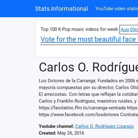
Stats.Informational
YouTube video statis
Top 100 K-Pop music videos for week:
Aug 03r
Vote for the most beautiful face 
Carlos O. Rodrígu
Los Dotores de la Carranga: Fundados en 2006 e
mayoría compuestas por su director, Carlos Olid
El arrecostao. Con letras que reflejan la cotidi
Carlos y Franklin Rodríguez, maestros rurales, y
https://farolatino.ffm.to/carranga-ventiada ht
https://www.facebook.com/losdotores Contrata
Youtube channel:
Carlos O. Rodríguez Lizarazo
Created:
May 26, 2016