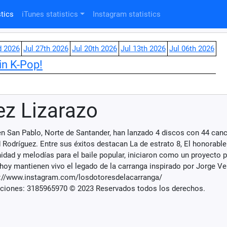
tics
iTunes statistics
Instagram statistics
d 2026
Jul 27th 2026
Jul 20th 2026
Jul 13th 2026
Jul 06th 2026
in K-Pop!
ez Lizarazo
n San Pablo, Norte de Santander, han lanzado 4 discos con 44 canc
 Rodríguez. Entre sus éxitos destacan La de estrato 8, El honorable
anidad y melodías para el baile popular, iniciaron como un proyecto 
 hoy mantienen vivo el legado de la carranga inspirado por Jorge Ve
tps://www.instagram.com/losdotoresdelacarranga/
ciones: 3185965970 © 2023 Reservados todos los derechos.