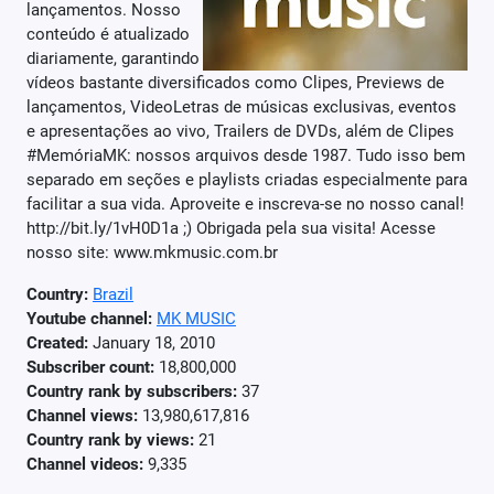
lançamentos. Nosso
conteúdo é atualizado
diariamente, garantindo
vídeos bastante diversificados como Clipes, Previews de
lançamentos, VideoLetras de músicas exclusivas, eventos
e apresentações ao vivo, Trailers de DVDs, além de Clipes
#MemóriaMK: nossos arquivos desde 1987. Tudo isso bem
separado em seções e playlists criadas especialmente para
facilitar a sua vida. Aproveite e inscreva-se no nosso canal!
http://bit.ly/1vH0D1a ;) Obrigada pela sua visita! Acesse
nosso site: www.mkmusic.com.br
Country:
Brazil
Youtube channel:
MK MUSIC
Created:
January 18, 2010
Subscriber count:
18,800,000
Country rank by subscribers:
37
Channel views:
13,980,617,816
Country rank by views:
21
Channel videos:
9,335