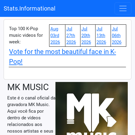
Stats.Informational
Top 100 K-Pop
Aug
Jul
Jul
Jul
Jul
music videos for
03rd
27th
20th
13th
06th
week:
2026
2026
2026
2026
2026
Vote for the most beautiful face in K-
Pop!
MK MUSIC
Este é o canal oficial da
gravadora MK Music.
Aqui você fica por
dentro de vídeos
relacionados aos
nossos artistas e seus