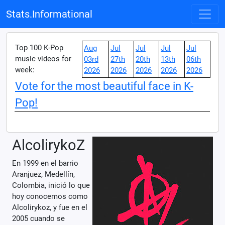
Stats.Informational
Top 100 K-Pop
Aug
Jul
Jul
Jul
Jul
music videos for
03rd
27th
20th
13th
06th
week:
2026
2026
2026
2026
2026
Vote for the most beautiful face in K-
Pop!
AlcolirykoZ
En 1999 en el barrio
Aranjuez, Medellín,
Colombia, inició lo que
hoy conocemos como
Alcolirykoz, y fue en el
2005 cuando se