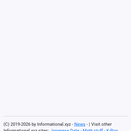
(C) 2019-2026 by Informational.xyz -
News
- | Visit other
Informational.xyz sites:
Japanese Date
-
Math stuff
-
K-Pop