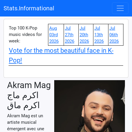
Stats.Informational
Top 100 K-Pop
Aug
Jul
Jul
Jul
Jul
music videos for
03rd
27th
20th
13th
06th
week:
2026
2026
2026
2026
2026
Vote for the most beautiful face in K-
Pop!
Akram Mag
اكرم ماج
اكرم ماق
Akram Mag est un
artiste musical
émergent avec une