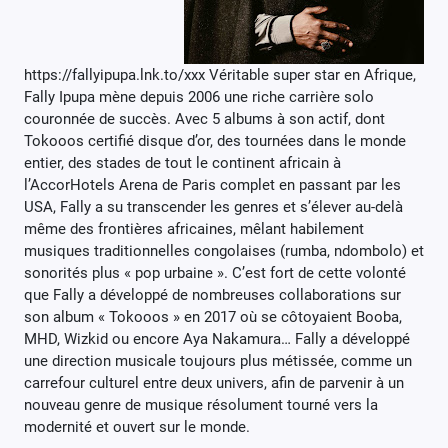
https://fallyipupa.lnk.to/xxx Véritable super star en Afrique,
Fally Ipupa mène depuis 2006 une riche carrière solo
couronnée de succès. Avec 5 albums à son actif, dont
Tokooos certifié disque d’or, des tournées dans le monde
entier, des stades de tout le continent africain à
l’AccorHotels Arena de Paris complet en passant par les
USA, Fally a su transcender les genres et s’élever au-delà
même des frontières africaines, mêlant habilement
musiques traditionnelles congolaises (rumba, ndombolo) et
sonorités plus « pop urbaine ». C’est fort de cette volonté
que Fally a développé de nombreuses collaborations sur
son album « Tokooos » en 2017 où se côtoyaient Booba,
MHD, Wizkid ou encore Aya Nakamura… Fally a développé
une direction musicale toujours plus métissée, comme un
carrefour culturel entre deux univers, afin de parvenir à un
nouveau genre de musique résolument tourné vers la
modernité et ouvert sur le monde.