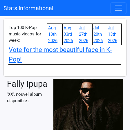
Stats.Informational
Top 100 K-Pop
Aug
Aug
Jul
Jul
Jul
music videos for
10th
03rd
27th
20th
13th
week:
2026
2026
2026
2026
2026
Vote for the most beautiful face in K-
Pop!
Fally Ipupa
'XX', nouvel album
disponible :