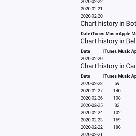
2020-02-22
2020-02-21
2020-02-20
Chart history in B
Date
iTunes Music
Apple M
Chart history in Bel
Date
iTunes Music
Ap
2020-02-20
Chart history in C
Date
iTunes Music
Ap
2020-02-28
69
2020-02-27
140
2020-02-26
108
2020-02-25
82
2020-02-24
102
2020-02-23
169
2020-02-22
186
2020-02-21