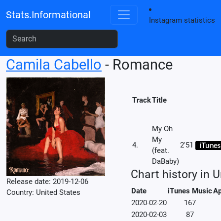
Stats.Informational
Instagram statistics
Camila Cabello
- Romance
Track
Title
My Oh
My
4.
2'51
(feat.
DaBaby)
Chart history in 
Release date: 2019-12-06
Date
iTunes Music
Ap
Country: United States
2020-02-20
167
2020-02-03
87