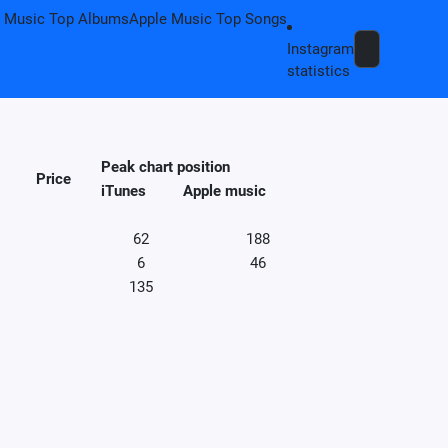
 Music Top Albums
Apple Music Top Songs
Instagram
statistics
Peak chart position
Price
iTunes
Apple music
62
188
6
46
135