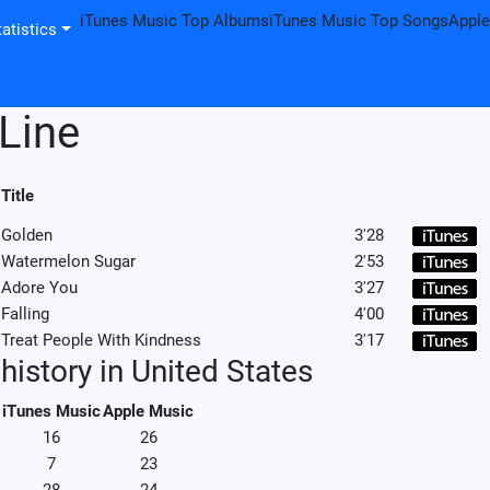
iTunes Music Top Albums
iTunes Music Top Songs
Apple
atistics
 Line
Title
Golden
3'28
Watermelon Sugar
2'53
Adore You
3'27
Falling
4'00
Treat People With Kindness
3'17
history in United States
iTunes Music
Apple Music
16
26
7
23