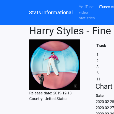
YouTube
iTunes st
Stats.Informational
video
statistics
Harry Styles - Fine
Track
1.
2.
3.
6.
11.
Chart 
Release date: 2019-12-13
Date
Country: United States
2020-02-28
2020-02-27