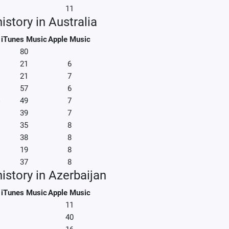
11
istory in Australia
iTunes Music
Apple Music
80
21
6
21
7
57
6
49
7
39
7
35
8
38
8
19
8
37
8
istory in Azerbaijan
iTunes Music
Apple Music
11
40