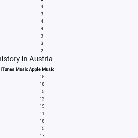
4
3
4
4
3
3
2
istory in Austria
iTunes Music
Apple Music
15
18
15
12
15
11
18
15
17