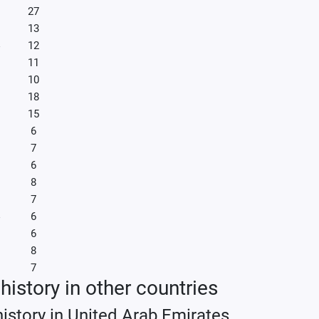
27
13
12
11
10
18
15
6
7
6
8
7
6
6
8
7
history in other countries
history in United Arab Emirates